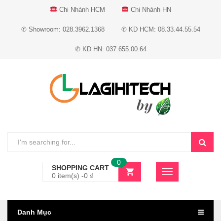
Chi Nhánh HCM
Chi Nhánh HN
✆ Showroom: 028.3962.1368
✆ KD HCM: 08.33.44.55.54
✆ KD HN: 037.655.00.64
0
SHOPPING CART
0 item(s) -
0
₫
Danh Mục