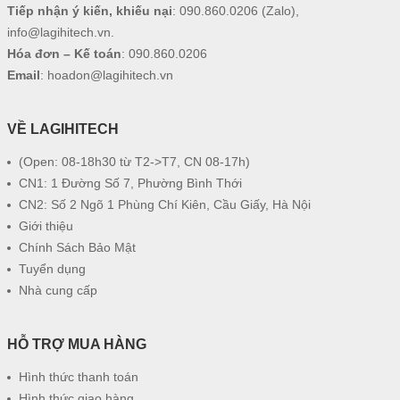
Tiếp nhận ý kiến, khiếu nại
:
090.860.0206
(Zalo),
info@lagihitech.vn
.
Hóa đơn – Kế toán
:
090.860.0206
Email
:
hoadon@lagihitech.vn
VỀ LAGIHITECH
(Open: 08-18h30 từ T2->T7, CN 08-17h)
CN1: 1 Đường Số 7, Phường Bình Thới
CN2: Số 2 Ngõ 1 Phùng Chí Kiên, Cầu Giấy, Hà Nội
Giới thiệu
Chính Sách Bảo Mật
Tuyển dụng
Nhà cung cấp
HỖ TRỢ MUA HÀNG
Hình thức thanh toán
Hình thức giao hàng