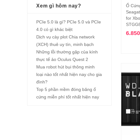
Ổ Cứn
Xem gì hôm nay?
Seagat
for Xb
PCIe 5.0 là gì? PCIe 5.0 và PCIe
STGG8
4.0 có gì khác biệt
6.85
Dịch vụ cày plot Chia network
(XCH) thuê uy tín, minh bạch
Những lỗi thường gặp của kính
thực tế ảo Oculus Quest 2
Mua robot hút bụi thông minh
loại nào tốt nhất hiện nay cho gia
đình?
Top 5 phần mềm đóng băng ổ
cứng miễn phí tốt nhất hiện nay