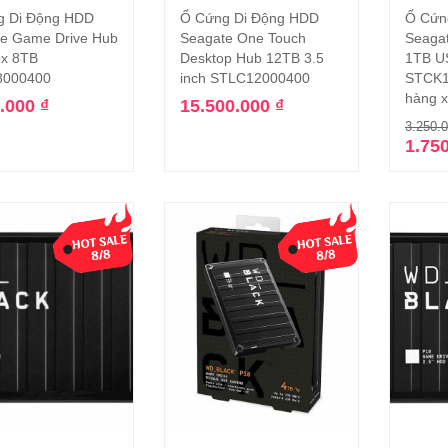
g Di Động HDD
Ổ Cứng Di Động HDD
Ổ Cứn
Thêm vào giỏ hàng
Thêm vào giỏ hàng
e Game Drive Hub
Seagate One Touch
Seagat
ox 8TB
Desktop Hub 12TB 3.5
1TB U
000400
inch STLC12000400
STCK1
hàng x
0.000
₫
15.500.000
₫
3.250.
1.75