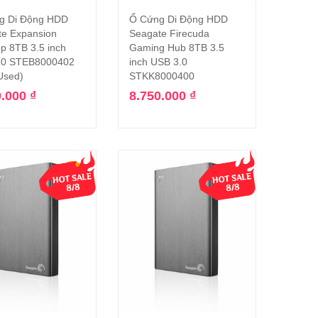
g Di Động HDD
Ổ Cứng Di Động HDD
Thêm vào giỏ hàng
Thêm vào giỏ hàng
te Expansion
Seagate Firecuda
p 8TB 3.5 inch
Gaming Hub 8TB 3.5
.0 STEB8000402
inch USB 3.0
Used)
STKK8000400
0.000
₫
8.750.000
₫
-46%