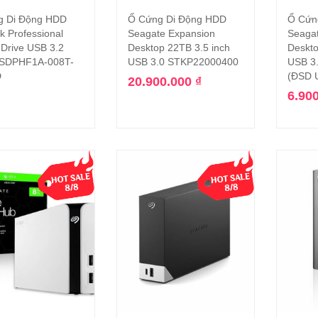
g Di Động HDD
Ổ Cứng Di Động HDD
Ổ Cứn
Đọc tiếp
Thêm vào giỏ hàng
k Professional
Seagate Expansion
Seaga
Drive USB 3.2
Desktop 22TB 3.5 inch
Deskto
 SDPHF1A-008T-
USB 3.0 STKP22000400
USB 3
D
(ĐSD 
20.900.000
₫
6.90