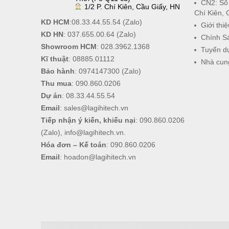
CN2: Số
1/2 P. Chí Kiên, Cầu Giấy, HN
Chí Kiên, 
KD HCM
:
08.33.44.55.54
(Zalo)
Giới thiệ
KD HN
:
037.655.00.64
(Zalo)
Chính S
Showroom HCM
:
028.3962.1368
Tuyển d
Kĩ thuật
:
08885.01112
Nhà cun
Bảo hành
:
0974147300
(Zalo)
Thu mua
:
090.860.0206
Dự án
:
08.33.44.55.54
Email
:
sales@lagihitech.vn
Tiếp nhận ý kiến, khiếu nại
:
090.860.0206
(Zalo),
info@lagihitech.vn
.
Hóa đơn – Kế toán
:
090.860.0206
Email
:
hoadon@lagihitech.vn