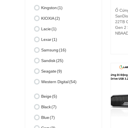
Kingston
(1)
Ổ Cứn
SanDis
KIOXIA
(2)
22TB G
Gen 2
Lacie
(1)
NBAA
Lexar
(1)
Samsung
(16)
Sandisk
(25)
Seagate
(9)
Western Digital
(54)
Beige
(5)
Black
(7)
Blue
(7)