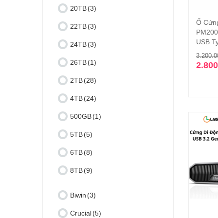
20TB
(3)
Ổ Cứng
22TB
(3)
PM200
USB T
24TB
(3)
3.200.
26TB
(1)
2.80
2TB
(28)
4TB
(24)
500GB
(1)
5TB
(5)
6TB
(8)
8TB
(9)
Biwin
(3)
Crucial
(5)