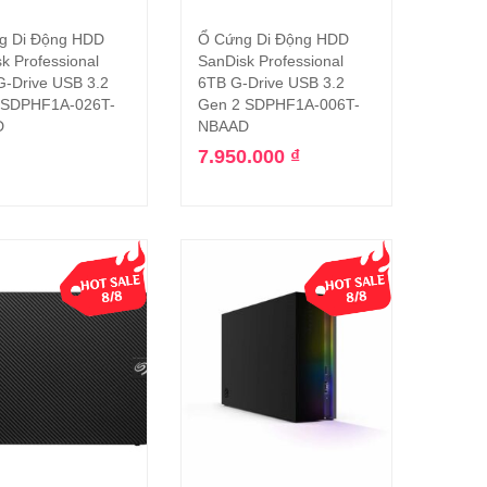
g Di Động HDD
Ổ Cứng Di Động HDD
Đọc tiếp
Thêm vào giỏ hàng
k Professional
SanDisk Professional
-Drive USB 3.2
6TB G-Drive USB 3.2
 SDPHF1A-026T-
Gen 2 SDPHF1A-006T-
D
NBAAD
7.950.000
₫