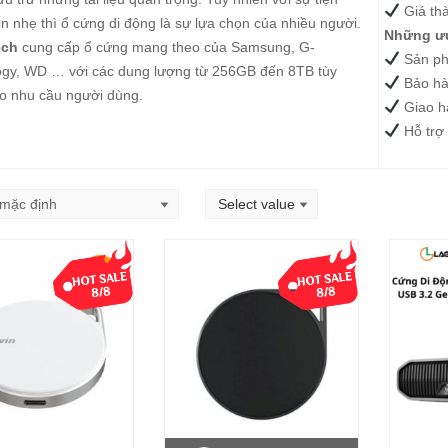
Giá th
n nhẹ thì ổ cứng di động là sự lựa chọn của nhiều người.
Những ưu
ech
cung cấp ổ cứng mang theo của Samsung, G-
Sản ph
ogy, WD … với các dung lượng từ 256GB đến 8TB tùy
Bảo hà
o nhu cầu người dùng.
Giao h
Hỗ trợ 
-13%