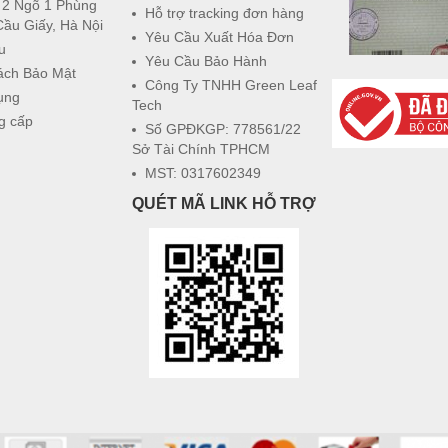
 2 Ngõ 1 Phùng
Hỗ trợ tracking đơn hàng
Cầu Giấy, Hà Nội
Yêu Cầu Xuất Hóa Đơn
u
Yêu Cầu Bảo Hành
ách Bảo Mật
Công Ty TNHH Green Leaf
ụng
Tech
g cấp
Số GPĐKGP: 778561/22
Sở Tài Chính TPHCM
MST: 0317602349
QUÉT MÃ LINK HỖ TRỢ