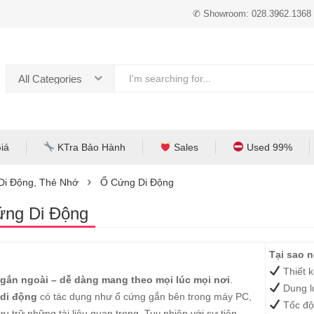
✆ Showroom: 028.3962.1368
All Categories
iá
KTra Bảo Hành
Sales
Used 99%
 Di Động, Thẻ Nhớ
Ổ Cứng Di Động
ng Di Động
Tại sao 
Thiết k
gắn ngoài – dễ dàng mang theo mọi lúc mọi nơi
.
Dung lư
di động
có tác dụng như ổ cứng gắn bên trong máy PC,
Tốc độ 
ưu trữ những tài liệu quan trọng. Tuy nhiên với sự tiện