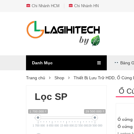
Chi Nhánh HCM
Chi Nhánh HN
Danh Mục
Bảng G
Trang chủ
Shop
Thiết Bị Lưu Trữ HDD, Ổ Cứng
Ổ Cứ
Lọc SP
1 700 000 ₫
29 500 000 ₫
Ổ cứng 
1 700 000
8 650 000
15 600 000
22 550 000
29 500 000
Ổ cứng 
Laptop l