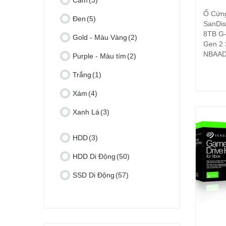
Cam
(3)
Ổ Cứn
Đen
(5)
SanDis
8TB G-
Gold - Màu Vàng
(2)
Gen 2
NBAA
Purple - Màu tím
(2)
Trắng
(1)
Xám
(4)
Xanh Lá
(3)
HDD
(3)
HDD Di Động
(50)
SSD Di Động
(57)