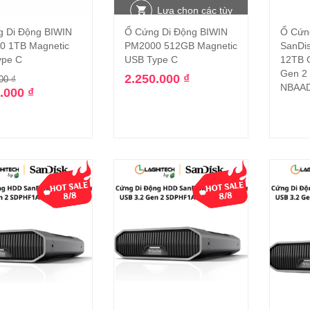
Lựa chọn các tùy
 Di Động BIWIN
Ổ Cứng Di Động BIWIN
Ổ Cứn
Thêm vào giỏ hàng
chọn
0 1TB Magnetic
PM2000 512GB Magnetic
SanDis
ype C
USB Type C
12TB G
Gen 2
2.250.000
₫
000
₫
NBAA
0.000
₫