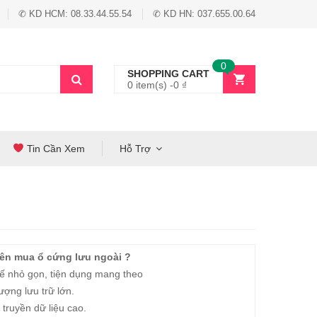
✆ KD HCM: 08.33.44.55.54
✆ KD HN: 037.655.00.64
0
SHOPPING CART
0 item(s) -
0
₫
Tin Cần Xem
Hỗ Trợ
nên mua ổ cứng lưu ngoài ?
ế nhỏ gọn, tiện dụng mang theo
ợng lưu trữ lớn.
truyền dữ liệu cao.