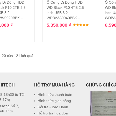
g Di Động HDD
Ổ Cứng Di Động HDD
Ổ Cứn
Thêm vào giỏ hàng
Thêm vào giỏ hàng
ck P10 2TB 2.5
WD Black P10 4TB 2.5
WD Bl
SB 3.2
inch USB 3.2
inch U
W0020BBK –
WDBA3A0040BBK –
WDBA3
0.000
₫
5.350.000
₫
6.59
Được xếp hạng
1–20 của 121 kết quả
HITECH
HỖ TRỢ MUA HÀNG
CHỨNG CHỈ C
8-18h30 từ T2-
Hình thức thanh toán
8-17h)
Hình thức giao hàng
Đường Số 7,
Đổi trả - Bảo Hành
nh Thới
Hỗ trợ tra hóa đơn