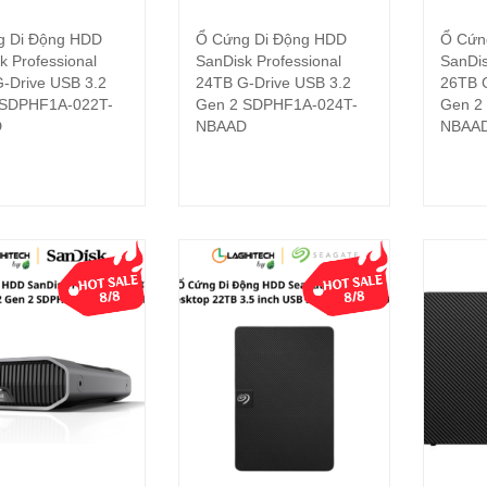
g Di Động HDD
Ổ Cứng Di Động HDD
Ổ Cứn
Đọc tiếp
Đọc tiếp
k Professional
SanDisk Professional
SanDis
-Drive USB 3.2
24TB G-Drive USB 3.2
26TB G
 SDPHF1A-022T-
Gen 2 SDPHF1A-024T-
Gen 2
D
NBAAD
NBAA