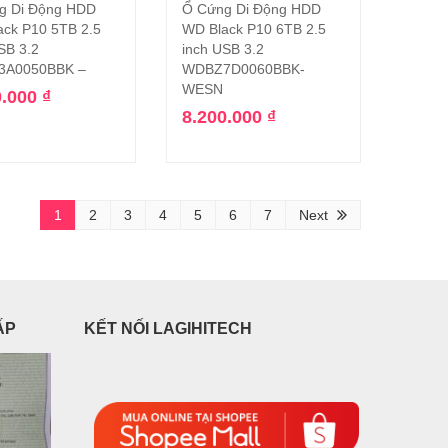
g Di Động HDD
Ổ Cứng Di Động HDD
Thêm vào giỏ hàng
Thêm vào giỏ hàng
ack P10 5TB 2.5
WD Black P10 6TB 2.5
SB 3.2
inch USB 3.2
A0050BBK –
WDBZ7D0060BBK-
WESN
0.000
₫
5.00
5 sao
8.200.000
₫
1
2
3
4
5
6
7
Next
ẤP
KẾT NỐI LAGIHITECH