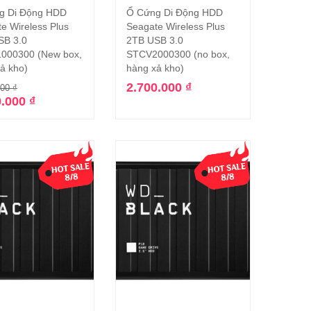
g Di Động HDD
Ổ Cứng Di Động HDD
Thêm vào giỏ hàng
Thêm vào giỏ hàng
e Wireless Plus
Seagate Wireless Plus
SB 3.0
2TB USB 3.0
000300 (New box,
STCV2000300 (no box,
ả kho)
hàng xả kho)
2.700.000
₫
000
₫
0.000
₫