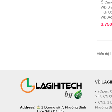
Ổ Cứn
WD Bla
inch U
WDBA2
3.75
Hiển thị 
VỀ LAGI
(Open: 0
>T7, CN 0
CN1: 1 
Address:
1 Đường số 7, Phường Bình
Phường Bì
Thới (P8 Q11 cũ)