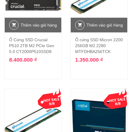
Thêm vào giỏ hàng
Thêm vào giỏ hàng
Ổ Cứng SSD Crucial
Ổ cứng SSD Micron 2200
P510 2TB M2 PCIe Gen
256GB M2.2280
5.0 CT2000P510SSD8
MTFDHBA256TCK
8.400.000
₫
1.350.000
₫