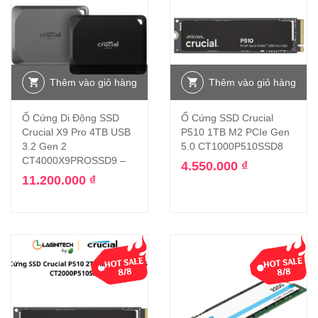
Thêm vào giỏ hàng
Thêm vào giỏ hàng
Ổ Cứng Di Động SSD
Ổ Cứng SSD Crucial
Crucial X9 Pro 4TB USB
P510 1TB M2 PCIe Gen
3.2 Gen 2
5.0 CT1000P510SSD8
CT4000X9PROSSD9 –
4.550.000
₫
11.200.000
₫