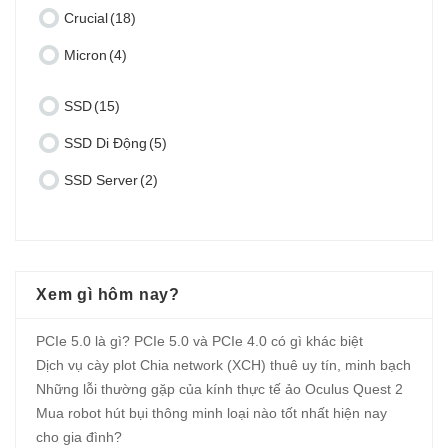
Crucial
(18)
Micron
(4)
SSD
(15)
SSD Di Động
(5)
SSD Server
(2)
Xem gì hôm nay?
PCIe 5.0 là gì? PCIe 5.0 và PCIe 4.0 có gì khác biệt
Dịch vụ cày plot Chia network (XCH) thuê uy tín, minh bạch
Những lỗi thường gặp của kính thực tế ảo Oculus Quest 2
Mua robot hút bụi thông minh loại nào tốt nhất hiện nay
cho gia đình?