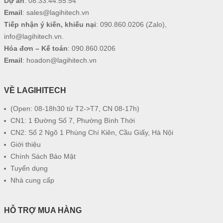
Dự án
:
08.33.44.55.54
Email
:
sales@lagihitech.vn
Tiếp nhận ý kiến, khiếu nại
:
090.860.0206
(Zalo),
info@lagihitech.vn
.
Hóa đơn – Kế toán
:
090.860.0206
Email
:
hoadon@lagihitech.vn
VỀ LAGIHITECH
(Open: 08-18h30 từ T2->T7, CN 08-17h)
CN1: 1 Đường Số 7, Phường Bình Thới
CN2: Số 2 Ngõ 1 Phùng Chí Kiên, Cầu Giấy, Hà Nội
Giới thiệu
Chính Sách Bảo Mật
Tuyển dụng
Nhà cung cấp
HỖ TRỢ MUA HÀNG