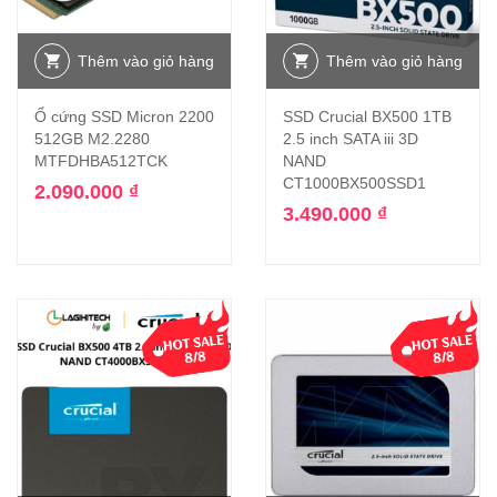
Thêm vào giỏ hàng
Thêm vào giỏ hàng
Ổ cứng SSD Micron 2200
SSD Crucial BX500 1TB
512GB M2.2280
2.5 inch SATA iii 3D
MTFDHBA512TCK
NAND
CT1000BX500SSD1
2.090.000
₫
3.490.000
₫