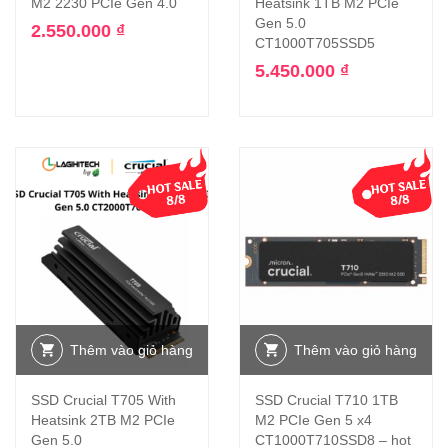
M2 2230 PCIe Gen 4.0
Heatsink 1TB M2 PCIe
Gen 5.0
2.550.000
₫
CT1000T705SSD5
5.450.000
₫
Thêm vào giỏ hàng
Thêm vào giỏ hàng
SSD Crucial T705 With
SSD Crucial T710 1TB
Heatsink 2TB M2 PCIe
M2 PCIe Gen 5 x4
Gen 5.0
CT1000T710SSD8 – hot