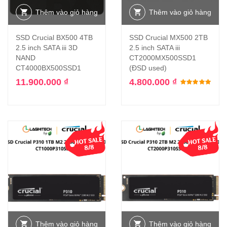
Thêm vào giỏ hàng
Thêm vào giỏ hàng
SSD Crucial BX500 4TB
SSD Crucial MX500 2TB
2.5 inch SATA iii 3D
2.5 inch SATA iii
NAND
CT2000MX500SSD1
CT4000BX500SSD1
(ĐSD used)
11.900.000
₫
4.800.000
₫
Đượ
Thêm vào giỏ hàng
Thêm vào giỏ hàng