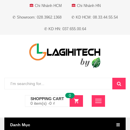
Chi Nhánh HCM
Chi Nhánh HN
✆ Showroom: 028.3962.1368
✆ KD HCM: 08.33.44.55.54
✆ KD HN: 037.655.00.64
0
SHOPPING CART
0 item(s) -
0
₫
Danh Mục