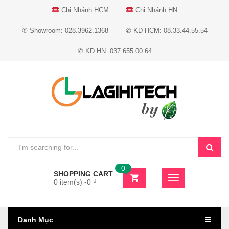
Chi Nhánh HCM
Chi Nhánh HN
✆ Showroom: 028.3962.1368
✆ KD HCM: 08.33.44.55.54
✆ KD HN: 037.655.00.64
0
SHOPPING CART
0 item(s) -
0
₫
Danh Mục