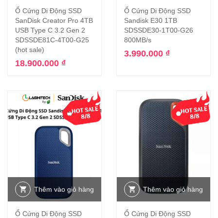
Ổ Cứng Di Động SSD
Ổ Cứng Di Động SSD
SanDisk Creator Pro 4TB
Sandisk E30 1TB
USB Type C 3.2 Gen 2
SDSSDE30-1T00-G26
SDSSDE81C-4T00-G25
800MB/s
(hot sale)
3.990.000
₫
18.900.000
₫
Thêm vào giỏ hàng
Thêm vào giỏ hàng
Ổ Cứng Di Động SSD
Ổ Cứng Di Động SSD