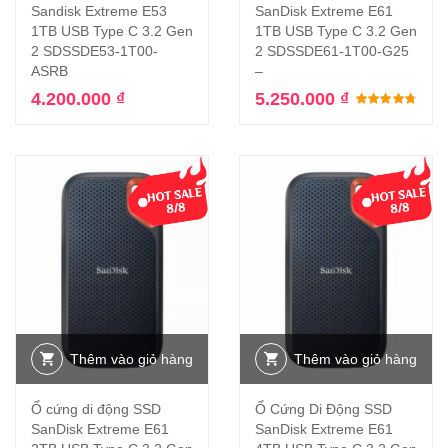
Sandisk Extreme E53
SanDisk Extreme E61
1TB USB Type C 3.2 Gen
1TB USB Type C 3.2 Gen
2 SDSSDE53-1T00-
2 SDSSDE61-1T00-G25
ASRB
–
4.200.000
₫
5.250.000
₫
Đượ
Thêm vào giỏ hàng
Thêm vào giỏ hàng
Ổ cứng di động SSD
Ổ Cứng Di Động SSD
SanDisk Extreme E61
SanDisk Extreme E61