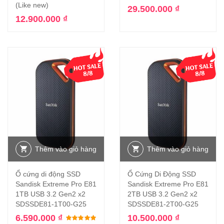
(Like new)
29.500.000
₫
12.900.000
₫
Thêm vào giỏ hàng
Thêm vào giỏ hàng
Ổ cứng di động SSD
Ổ Cứng Di Động SSD
Sandisk Extreme Pro E81
Sandisk Extreme Pro E81
1TB USB 3.2 Gen2 x2
2TB USB 3.2 Gen2 x2
SDSSDE81-1T00-G25
SDSSDE81-2T00-G25
6.590.000
₫
10.500.000
₫
Được xếp hạng
5.00
5 sao