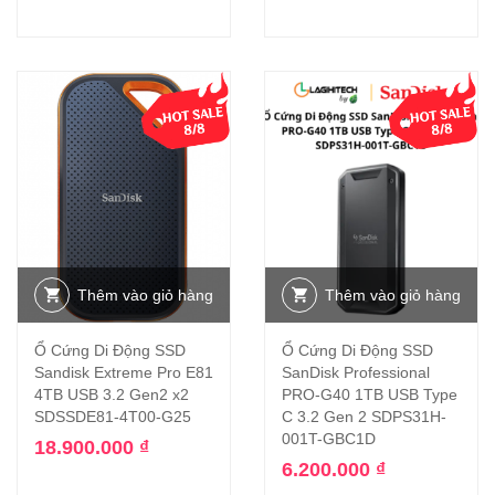
Thêm vào giỏ hàng
Thêm vào giỏ hàng
Ổ Cứng Di Động SSD
Ổ Cứng Di Động SSD
Sandisk Extreme Pro E81
SanDisk Professional
4TB USB 3.2 Gen2 x2
PRO-G40 1TB USB Type
SDSSDE81-4T00-G25
C 3.2 Gen 2 SDPS31H-
001T-GBC1D
18.900.000
₫
6.200.000
₫