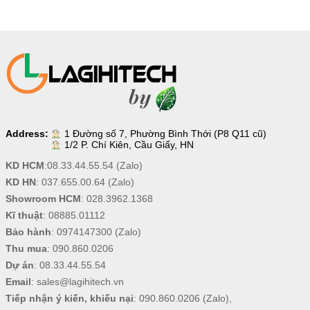
Address:
1 Đường số 7, Phường Bình Thới (P8 Q11 cũ)
1/2 P. Chí Kiên, Cầu Giấy, HN
KD HCM
:
08.33.44.55.54
(Zalo)
KD HN
:
037.655.00.64
(Zalo)
Showroom HCM
:
028.3962.1368
Kĩ thuật
:
08885.01112
Bảo hành
:
0974147300
(Zalo)
Thu mua
:
090.860.0206
Dự án
:
08.33.44.55.54
Email
:
sales@lagihitech.vn
Tiếp nhận ý kiến, khiếu nại
:
090.860.0206
(Zalo),