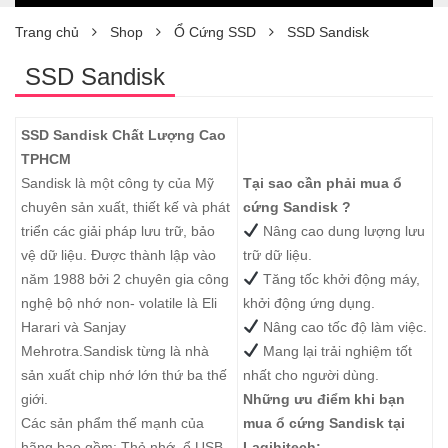
Trang chủ
Shop
Ổ Cứng SSD
SSD Sandisk
SSD Sandisk
SSD Sandisk Chất Lượng Cao
TPHCM
Sandisk là một công ty của Mỹ
Tại sao cần phải mua ổ
chuyên sản xuất, thiết kế và phát
cứng Sandisk ?
triển các giải pháp lưu trữ, bảo
Nâng cao dung lượng lưu
vệ dữ liệu. Được thành lập vào
trữ dữ liệu.
năm 1988 bởi 2 chuyên gia công
Tăng tốc khởi động máy,
nghệ bộ nhớ non- volatile là Eli
khởi động ứng dụng.
Harari và Sanjay
Nâng cao tốc độ làm việc.
Mehrotra.Sandisk từng là nhà
Mang lại trải nghiệm tốt
sản xuất chip nhớ lớn thứ ba thế
nhất cho người dùng.
giới.
Những ưu điểm khi bạn
Các sản phẩm thế mạnh của
mua ổ cứng Sandisk tại
hãng bao gồm: Thẻ nhớ, ổ USB
Lagihitech
: