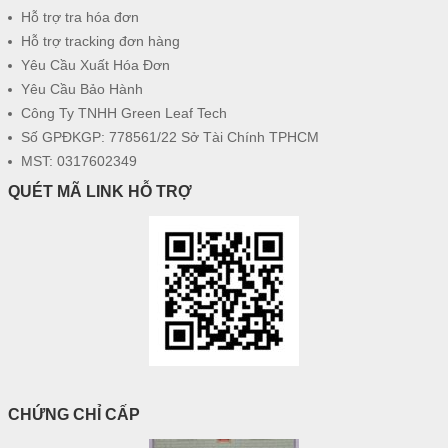
Hỗ trợ tra hóa đơn
Hỗ trợ tracking đơn hàng
Yêu Cầu Xuất Hóa Đơn
Yêu Cầu Bảo Hành
Công Ty TNHH Green Leaf Tech
Số GPĐKGP: 778561/22 Sở Tài Chính TPHCM
MST: 0317602349
QUÉT MÃ LINK HỖ TRỢ
CHỨNG CHỈ CẤP