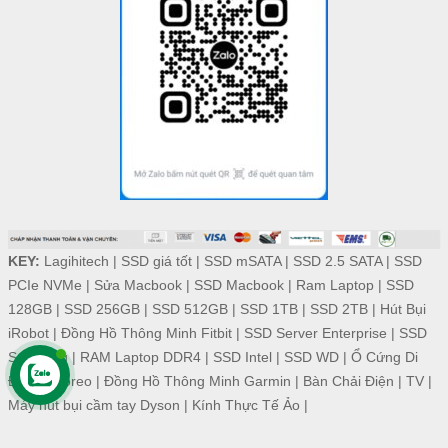
KEY:
Lagihitech
|
SSD giá tốt
|
SSD mSATA
|
SSD 2.5 SATA
|
SSD
PCIe NVMe
|
Sửa Macbook
|
SSD Macbook
|
Ram Laptop
|
SSD
128GB
|
SSD 256GB
|
SSD 512GB
|
SSD 1TB
|
SSD 2TB
|
Hút Bụi
iRobot
|
Đồng Hồ Thông Minh Fitbit
|
SSD Server Enterprise
|
SSD
Samsung
|
RAM Laptop DDR4
|
SSD Intel
|
SSD WD
|
Ổ Cứng Di
Động
|
Foreo
|
Đồng Hồ Thông Minh Garmin
|
Bàn Chải Điện
|
TV
|
Máy hút bụi cầm tay Dyson
|
Kính Thực Tế Ảo
|