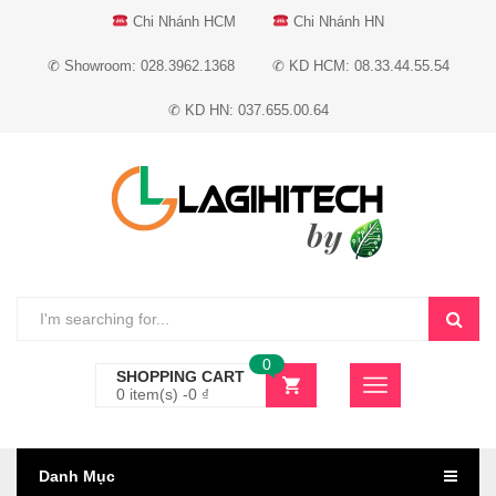
Chi Nhánh HCM
Chi Nhánh HN
✆ Showroom: 028.3962.1368
✆ KD HCM: 08.33.44.55.54
✆ KD HN: 037.655.00.64
0
SHOPPING CART
0 item(s) -
0
₫
Danh Mục