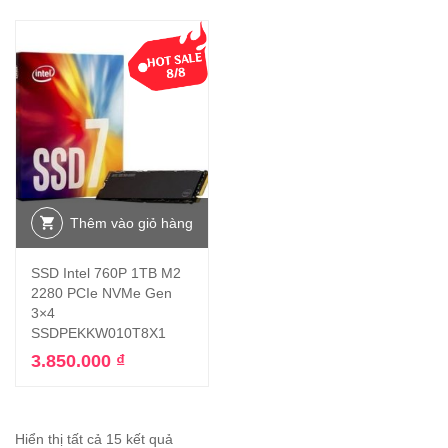
Thêm vào giỏ hàng
SSD Intel 760P 1TB M2
2280 PCIe NVMe Gen
3×4
SSDPEKKW010T8X1
3.850.000
₫
Hiển thị tất cả 15 kết quả