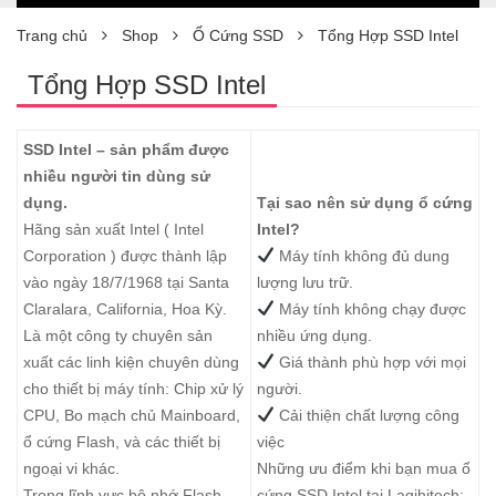
Trang chủ
Shop
Ổ Cứng SSD
Tổng Hợp SSD Intel
Tổng Hợp SSD Intel
SSD Intel – sản phẩm được
nhiều người tin dùng sử
dụng.
Tại sao nên sử dụng ổ cứng
Hãng sản xuất Intel ( Intel
Intel?
Corporation ) được thành lập
Máy tính không đủ dung
vào ngày 18/7/1968 tại Santa
lượng lưu trữ.
Claralara, California, Hoa Kỳ.
Máy tính không chạy được
Là một công ty chuyên sản
nhiều ứng dụng.
xuất các linh kiện chuyên dùng
Giá thành phù hợp với mọi
cho thiết bị máy tính: Chip xử lý
người.
CPU, Bo mạch chủ Mainboard,
Cải thiện chất lượng công
ổ cứng Flash, và các thiết bị
việc
ngoại vi khác.
Những ưu điểm khi bạn mua ổ
Trong lĩnh vực bộ nhớ Flash,
cứng SSD Intel tại Lagihitech: