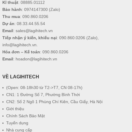
Kĩ thuật
:
08885.01112
Bảo hành
:
0974147300
(Zalo)
Thu mua
:
090.860.0206
Dự án
:
08.33.44.55.54
Email
:
sales@lagihitech.vn
Tiếp nhận ý kiến, khiếu nại
:
090.860.0206
(Zalo),
info@lagihitech.vn
.
Hóa đơn – Kế toán
:
090.860.0206
Email
:
hoadon@lagihitech.vn
VỀ LAGIHITECH
(Open: 08-18h30 từ T2->T7, CN 08-17h)
CN1: 1 Đường Số 7, Phường Bình Thới
CN2: Số 2 Ngõ 1 Phùng Chí Kiên, Cầu Giấy, Hà Nội
Giới thiệu
Chính Sách Bảo Mật
Tuyển dụng
Nhà cung cấp