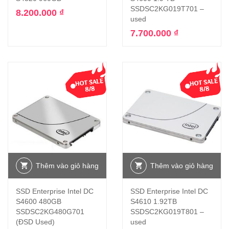
SSDSC2KG019T701 –
8.200.000
₫
used
7.700.000
₫
Thêm vào giỏ hàng
Thêm vào giỏ hàng
SSD Enterprise Intel DC
SSD Enterprise Intel DC
S4600 480GB
S4610 1.92TB
SSDSC2KG480G701
SSDSC2KG019T801 –
(ĐSD Used)
used