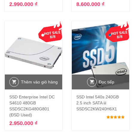
2.990.000
₫
8.600.000
₫
Thêm vào giỏ hàng
Đọc tiếp
SSD Enterprise Intel DC
SSD Intel 540s 240GB
S4610 480GB
2.5 inch SATA iii
SSDSC2KG480G801
SSDSC2KW240H6X1
(ĐSD Used)
Đượ
2.950.000
₫