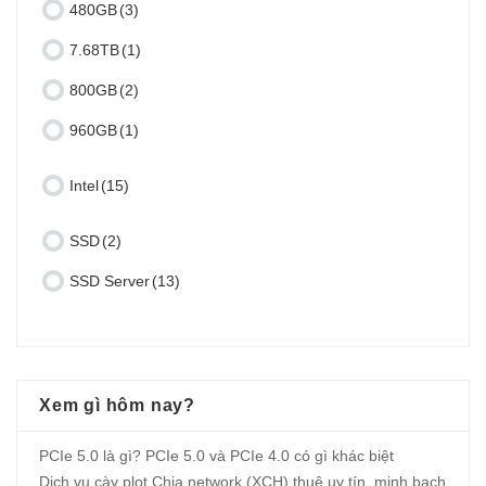
480GB
(3)
7.68TB
(1)
800GB
(2)
960GB
(1)
Intel
(15)
SSD
(2)
SSD Server
(13)
Xem gì hôm nay?
PCIe 5.0 là gì? PCIe 5.0 và PCIe 4.0 có gì khác biệt
Dịch vụ cày plot Chia network (XCH) thuê uy tín, minh bạch