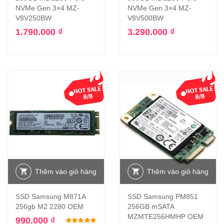
NVMe Gen 3×4 MZ-
NVMe Gen 3×4 MZ-
V8V250BW
V8V500BW
1.790.000
₫
3.290.000
₫
Thêm vào giỏ hàng
Thêm vào giỏ hàng
SSD Samsung M871A
SSD Samsung PM851
256gb M2 2280 OEM
256GB mSATA
MZMTE256HMHP OEM
990.000
₫
Được xếp hạng
5.00
5 sao