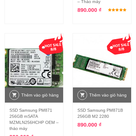
– Tháo máy
890.000
₫
Đượ
Thêm vào giỏ hàng
Thêm vào giỏ hàng
SSD Samsung PM871
SSD Samsung PM871B
256GB mSATA
256GB M2 2280
MZMLN256HCHP OEM –
890.000
₫
tháo máy