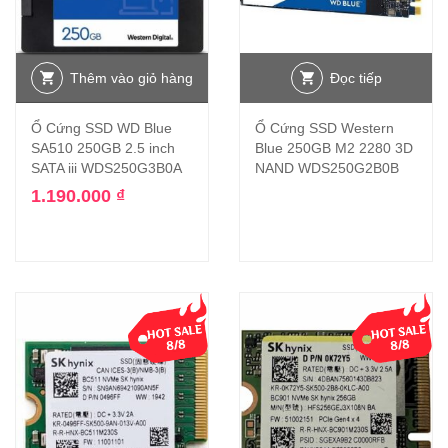
Thêm vào giỏ hàng
Đọc tiếp
Ổ Cứng SSD WD Blue
Ổ Cứng SSD Western
SA510 250GB 2.5 inch
Blue 250GB M2 2280 3D
SATA iii WDS250G3B0A
NAND WDS250G2B0B
1.190.000
₫