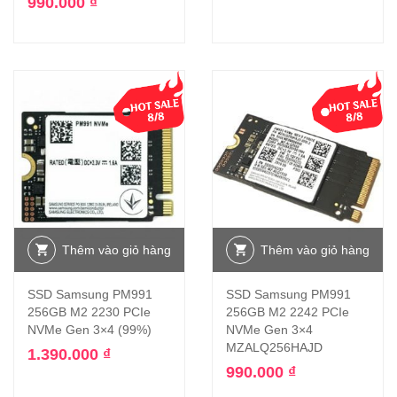
990.000
₫
Thêm vào giỏ hàng
Thêm vào giỏ hàng
SSD Samsung PM991
SSD Samsung PM991
256GB M2 2230 PCIe
256GB M2 2242 PCIe
NVMe Gen 3×4 (99%)
NVMe Gen 3×4
MZALQ256HAJD
1.390.000
₫
990.000
₫