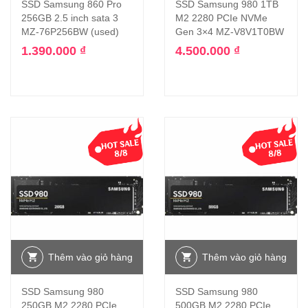
SSD Samsung 860 Pro
SSD Samsung 980 1TB
256GB 2.5 inch sata 3
M2 2280 PCIe NVMe
MZ-76P256BW (used)
Gen 3×4 MZ-V8V1T0BW
1.390.000
₫
4.500.000
₫
Thêm vào giỏ hàng
Thêm vào giỏ hàng
SSD Samsung 980
SSD Samsung 980
250GB M2 2280 PCIe
500GB M2 2280 PCIe