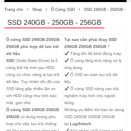
Trang chủ
Shop
Ổ Cứng SSD
SSD 240GB - 250GB - 2
SSD 240GB - 250GB - 256GB
Ổ cứng SSD 240GB-250GB-
Tại sao cần phải thay SSD
256GB phù hợp để lưu trữ
240GB 250GB 256GB
?
dữ liệu
.
Tăng tốc độ khởi động máy.
SSD
(Solid-State-Drive) là ổ
Ổ cứng tăng khả năng xử lý
cứng thế hệ mới sau HDD
ứng dụng.
cũng có chức năng là lưu trữ
Ổ SSD an toàn lưu trữ dữ
dữ liệu. Tuy nhiên tốc độ của
liệu
SSD tăng gấp nhiều lần so
Ổ cứng SSD nâng cao trải
với HDD cũng như tính bảo
nghiệm máy tính cho người
mật, gọn nhẹ .
dùng.
Ổ cứng SSD 240GB 250GB
Những ưu điểm khi bạn tin dùng
256GB
có dung lượng phù
SSD 240GB 250GB 256GB
hợp cho việc lưu trữ những
tại
Lagihitech
:
dữ liệu quan trọng cũng như
Sản phẩm chất lượng cao từ