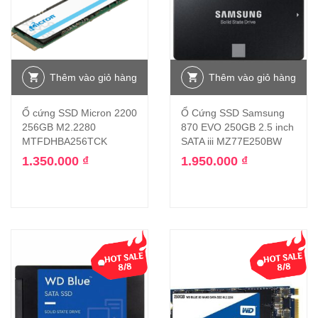
Thêm vào giỏ hàng
Thêm vào giỏ hàng
Ổ cứng SSD Micron 2200
Ổ Cứng SSD Samsung
256GB M2.2280
870 EVO 250GB 2.5 inch
MTFDHBA256TCK
SATA iii MZ77E250BW
1.350.000
₫
1.950.000
₫