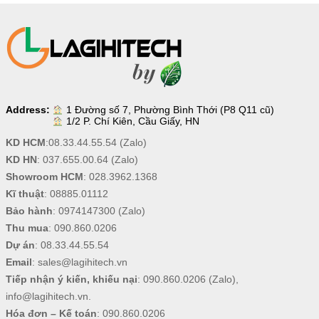
Address:
1 Đường số 7, Phường Bình Thới (P8 Q11 cũ)
1/2 P. Chí Kiên, Cầu Giấy, HN
KD HCM
:
08.33.44.55.54
(Zalo)
KD HN
:
037.655.00.64
(Zalo)
Showroom HCM
:
028.3962.1368
Kĩ thuật
:
08885.01112
Bảo hành
:
0974147300
(Zalo)
Thu mua
:
090.860.0206
Dự án
:
08.33.44.55.54
Email
:
sales@lagihitech.vn
Tiếp nhận ý kiến, khiếu nại
:
090.860.0206
(Zalo),
info@lagihitech.vn
.
Hóa đơn – Kế toán
:
090.860.0206