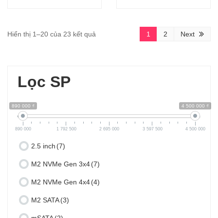
Hiển thị 1–20 của 23 kết quả
1
2
Next
Lọc SP
890 000 ₫
4 500 000 ₫
890 000
1 792 500
2 695 000
3 597 500
4 500 000
2.5 inch
(7)
M2 NVMe Gen 3x4
(7)
M2 NVMe Gen 4x4
(4)
M2 SATA
(3)