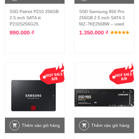
SSD Patriot P210 256GB
SSD Samsung 850 Pro
2.5 inch SATA iii
256GB 2.5 inch SATA 3
P210S256G25
MZ-7KE256BW – used
890.000
₫
1.350.000
₫
Đượ
Thêm vào giỏ hàng
Thêm vào giỏ hàng