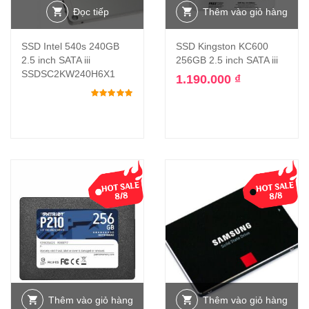
Đọc tiếp
Thêm vào giỏ hàng
SSD Intel 540s 240GB
SSD Kingston KC600
2.5 inch SATA iii
256GB 2.5 inch SATA iii
SSDSC2KW240H6X1
1.190.000
₫
Được xếp hạng
5.00
5 sao
Thêm vào giỏ hàng
Thêm vào giỏ hàng