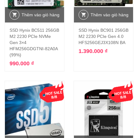
Thêm vào giỏ hàng
Thêm vào giỏ hàng
SSD Hynix BC511 256GB
SSD Hynix BC901 256GB
M2 2230 PCIe NVMe
M2 2230 PCIe Gen 4.0
Gen 3×4
HFS256GEJ3X108N BA
HFM256GDGTNI-82A0A
1.390.000
₫
(99%)
990.000
₫