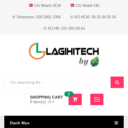
Chi Nhánh HCM
Chi Nhánh HN
✆ Showroom: 028.3962.1368
✆ KD HCM: 08.33.44.55.54
✆ KD HN: 037.655.00.64
0
SHOPPING CART
0 item(s) -
0
₫
Danh Mục