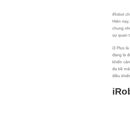
iRobot ch
Hiện nay
chung nh
sự quan t
i3 Plus l
đáng là đ
khiến căn
đa bề mặt
điều khiể
iRo