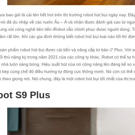
ưa bao giờ là cái tên hết hot trên thị trường robot hút bụi ngày nay. Đâ
, nó đã du nhập về các nước Âu – Á và nhận được đánh giá cao từ ng
ưng với công nghệ tiên tiến iRobot vẫn chinh phục được người dùng.
âm rất lớn. Khi các gia đình không biết robot hút bụi loại nào tốt thì đ
à sản phẩm robot hút bụi được cải tiến và nâng cấp từ bản i7 Plus. Vớ
ối thủ nặng ký trong năm 2021 của các công ty khác. Robot có thể tự h
 nhà luôn sáng bóng. Hiệu suất hút của nó cũng nâng lên đáng kể so v
 kép cùng chế độ điều hướng tự động cực thông minh. Nó còn có thể c
n theo giọng nói. Nói chung, đây là một robot hút bụi tốt nhất của thị 
bot S9 Plus