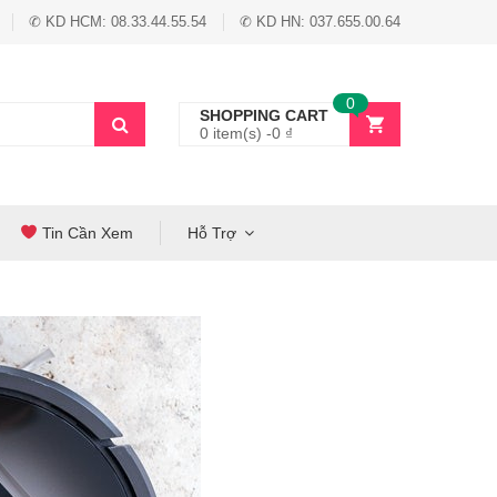
✆ KD HCM: 08.33.44.55.54
✆ KD HN: 037.655.00.64
0
SHOPPING CART
0 item(s) -
0
₫
Tin Cần Xem
Hỗ Trợ