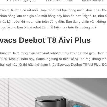
trên thị trường có rất nhiều loại robot hút bụi thông minh khác nhau k
nhãn hàng làm cho giá của mặt hàng này bình ổn hơn. Ngoài ra, nhu cầu 
nhắc kỹ trước khi mua hoàn toàn đúng đắn. Bạn đang phân vân không bi
h
gợi ý cho bạn 5 loại robot tốt nhất hiện nay trên thị trường nhé!
vacs Deebot T8 Aivi Plus
ược coi là thương hiệu sản xuất robot hút bụi lớn nhất thế giới. Hãn
2020. Mặc dù năm nay, Samsung tung ra thiết kế AI+ nhưng không thể
 bụi loại nào tốt thì hãy thử tham khảo Ecovacs Deebot T8 Aivi Plus. Đ