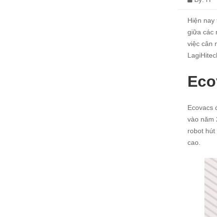
Hiện nay 
giữa các 
việc cân 
LagiHitec
Eco
Ecovacs đ
vào năm 
robot hút
cao.