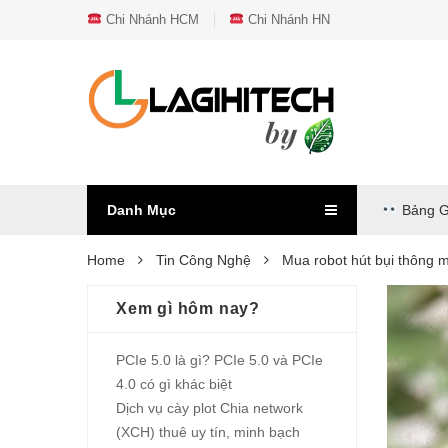
Chi Nhánh HCM
Chi Nhánh HN
Danh Mục
Bảng G
Home
Tin Công Nghệ
Mua robot hút bụi thông m
Xem gì hôm nay?
PCIe 5.0 là gì? PCIe 5.0 và PCIe
4.0 có gì khác biệt
Dịch vụ cày plot Chia network
(XCH) thuê uy tín, minh bạch