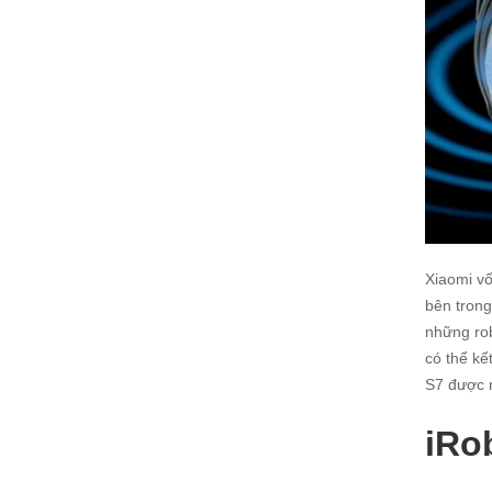
Xiaomi vố
bên trong
những rob
có thể kế
S7 được r
iRo