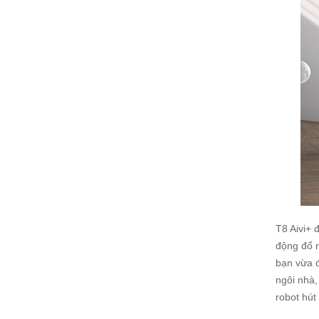
T8 Aivi+ 
động đổ r
bạn vừa đ
ngôi nhà,
robot hút