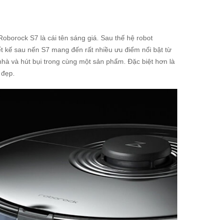
oborock S7 là cái tên sáng giá. Sau thế hệ robot
 kế sau nến S7 mang đến rất nhiều ưu điểm nổi bật từ
hà và hút bụi trong cùng một sản phẩm. Đặc biệt hơn là
 đẹp.