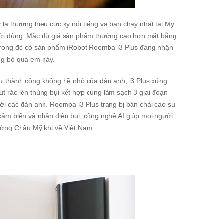
y là thương hiệu cực kỳ nổi tiếng và bán chạy nhất tại Mỹ.
ười dùng. Mặc dù giá sản phẩm thường cao hơn mặt bằng
 Trong đó có sản phẩm
iRobot Roomba i3 Plus
đang nhận
ừng bỏ qua em này.
i sự thành công không hề nhỏ của đàn anh, i3 Plus xứng
út rác lên thùng bụi kết hợp cùng làm sạch 3 giai đoạn
ới các đàn anh. Roomba i3 Plus trang bị bàn chải cao su
ảm biến và nhận diện bụi, công nghệ AI giúp mọi người
trường Châu Mỹ khi về Việt Nam.