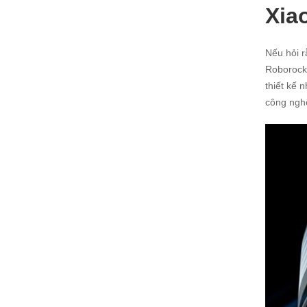
Xia
Nếu hỏi r
Roborock 
thiết kế 
công nghệ