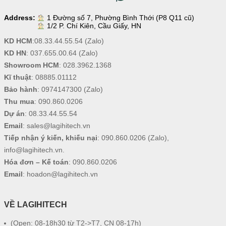
Address:
1 Đường số 7, Phường Bình Thới (P8 Q11 cũ)
1/2 P. Chí Kiên, Cầu Giấy, HN
KD HCM
:
08.33.44.55.54
(Zalo)
KD HN
:
037.655.00.64
(Zalo)
Showroom HCM
:
028.3962.1368
Kĩ thuật
:
08885.01112
Bảo hành
:
0974147300
(Zalo)
Thu mua
:
090.860.0206
Dự án
:
08.33.44.55.54
Email
:
sales@lagihitech.vn
Tiếp nhận ý kiến, khiếu nại
:
090.860.0206
(Zalo),
info@lagihitech.vn
.
Hóa đơn – Kế toán
:
090.860.0206
Email
:
hoadon@lagihitech.vn
VỀ LAGIHITECH
(Open: 08-18h30 từ T2->T7, CN 08-17h)