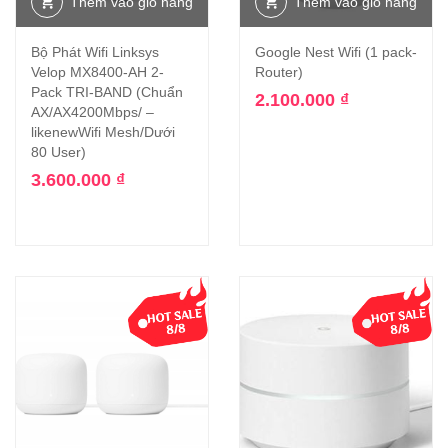
Thêm vào giỏ hàng
Thêm vào giỏ hàng
Bộ Phát Wifi Linksys
Google Nest Wifi (1 pack-
Velop MX8400-AH 2-
Router)
Pack TRI-BAND (Chuẩn
2.100.000
₫
AX/AX4200Mbps/ –
likenewWifi Mesh/Dưới
80 User)
3.600.000
₫