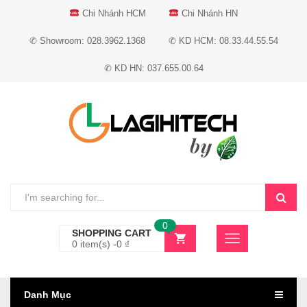
Chi Nhánh HCM
Chi Nhánh HN
✆ Showroom: 028.3962.1368
✆ KD HCM: 08.33.44.55.54
✆ KD HN: 037.655.00.64
0
SHOPPING CART
0 item(s) -
0
₫
Danh Mục