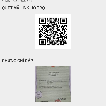
MST: 0317602349
QUÉT MÃ LINK HỖ TRỢ
CHỨNG CHỈ CẤP