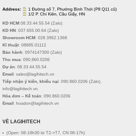
Address:
1 Đường số 7, Phường Bình Thới (P8 Q11 cũ)
1/2 P. Chí Kiên, Cầu Giấy, HN
KD HCM
:
08.33.44.55.54
(Zalo)
KD HN
:
037.655.00.64
(Zalo)
Showroom HCM
:
028.3962.1368
Kĩ thuật
:
08885.01112
Bảo hành
:
0974147300
(Zalo)
Thu mua
:
090.860.0206
Dự án
:
08.33.44.55.54
Email
:
sales@lagihitech.vn
Tiếp nhận ý kiến, khiếu nại
:
090.860.0206
(Zalo),
info@lagihitech.vn
.
Hóa đơn – Kế toán
:
090.860.0206
Email
:
hoadon@lagihitech.vn
VỀ LAGIHITECH
(Open: 08-18h30 từ T2->T7, CN 08-17h)