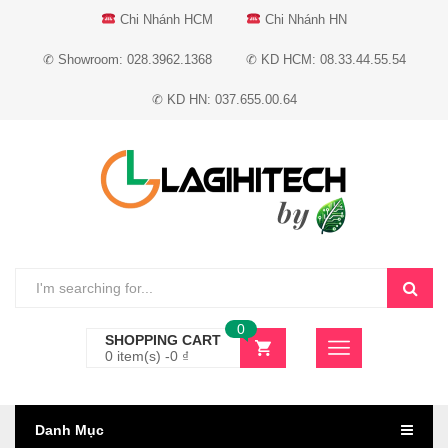
Chi Nhánh HCM
Chi Nhánh HN
✆ Showroom: 028.3962.1368
✆ KD HCM: 08.33.44.55.54
✆ KD HN: 037.655.00.64
0
SHOPPING CART
0 item(s) -
0
₫
Danh Mục