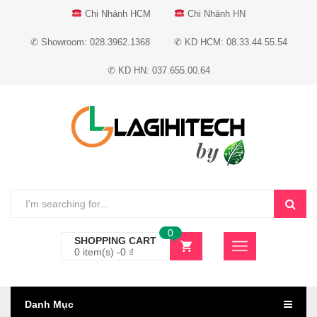
Chi Nhánh HCM
Chi Nhánh HN
✆ Showroom: 028.3962.1368
✆ KD HCM: 08.33.44.55.54
✆ KD HN: 037.655.00.64
0
SHOPPING CART
0 item(s) -
0
₫
Danh Mục