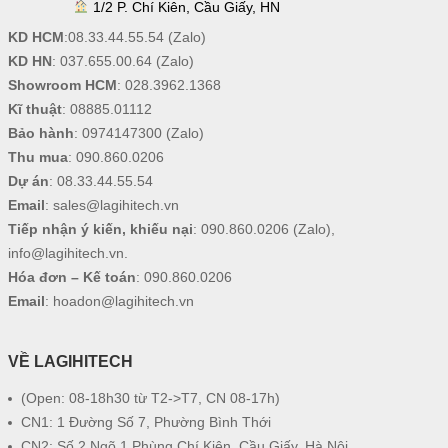
1/2 P. Chí Kiên, Cầu Giấy, HN
KD HCM
:
08.33.44.55.54
(Zalo)
KD HN
:
037.655.00.64
(Zalo)
Showroom HCM
:
028.3962.1368
Kĩ thuật
:
08885.01112
Bảo hành
:
0974147300
(Zalo)
Thu mua
:
090.860.0206
Dự án
:
08.33.44.55.54
Email
:
sales@lagihitech.vn
Tiếp nhận ý kiến, khiếu nại
:
090.860.0206
(Zalo),
info@lagihitech.vn
.
Hóa đơn – Kế toán
:
090.860.0206
Email
:
hoadon@lagihitech.vn
VỀ LAGIHITECH
(Open: 08-18h30 từ T2->T7, CN 08-17h)
CN1: 1 Đường Số 7, Phường Bình Thới
CN2: Số 2 Ngõ 1 Phùng Chí Kiên, Cầu Giấy, Hà Nội