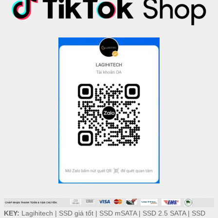
KEY:
Lagihitech
|
SSD giá tốt
|
SSD mSATA
|
SSD 2.5 SATA
|
SSD