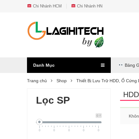
Chi Nhánh HCM
Chi Nhánh HN
Danh Mục
Bảng G
Trang chủ
Shop
Thiết Bị Lưu Trữ HDD, Ổ Cứng
HDD 
Lọc SP
Khôn
0 ₫
0
0
0
0
0