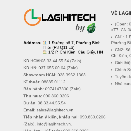
VỀ LAGI
(Open: 0
>T7, CN 0
CN1: 1 
Address:
1 Đường số 7, Phường Bình
Phường Bì
Thới (P8 Q11 cũ)
CN2: Số
1/2 P. Chí Kiên, Cầu Giấy, HN
Chí Kiên, 
KD HCM
:
08.33.44.55.54
(Zalo)
Giới thiệ
KD HN
:
037.655.00.64
(Zalo)
Chính S
Showroom HCM
:
028.3962.1368
Tuyển d
Kĩ thuật
:
08885.01112
Nhà cun
Bảo hành
:
0974147300
(Zalo)
Thu mua
:
090.860.0206
Dự án
:
08.33.44.55.54
Email
:
sales@lagihitech.vn
Tiếp nhận ý kiến, khiếu nại
:
090.860.0206
(Zalo),
info@lagihitech.vn
.