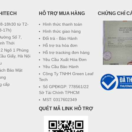
HITECH
HỖ TRỢ MUA HÀNG
CHỨNG CHỈ C
8-18h30 từ T2-
Hình thức thanh toán
8-17h)
Hình thức giao hàng
Đường Số 7,
Đổi trả - Bảo Hành
nh Thới
Hỗ trợ tra hóa đơn
 2 Ngõ 1 Phùng
Hỗ trợ tracking đơn hàng
Cầu Giấy, Hà Nội
Yêu Cầu Xuất Hóa Đơn
u
Yêu Cầu Bảo Hành
ách Bảo Mật
Công Ty TNHH Green Leaf
ụng
Tech
g cấp
Số GPĐKGP: 778561/22
Sở Tài Chính TPHCM
MST: 0317602349
QUÉT MÃ LINK HỖ TRỢ