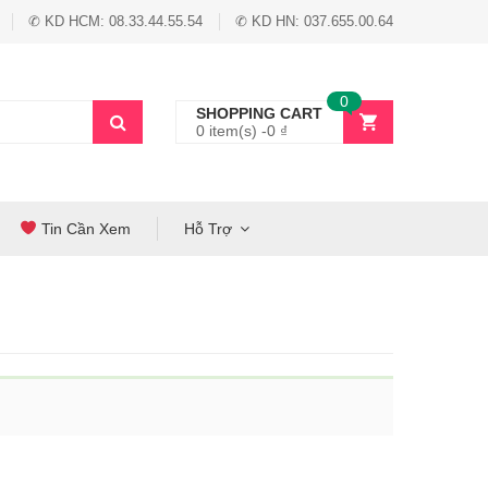
✆ KD HCM: 08.33.44.55.54
✆ KD HN: 037.655.00.64
0
SHOPPING CART
0 item(s) -
0
₫
Tin Cần Xem
Hỗ Trợ