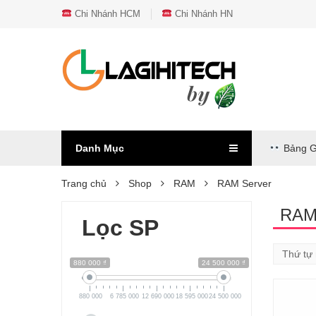
Chi Nhánh HCM
Chi Nhánh HN
Danh Mục
Bảng G
Trang chủ
Shop
RAM
RAM Server
RAM
Lọc SP
880 000 ₫
24 500 000 ₫
880 000
6 785 000
12 690 000
18 595 000
24 500 000