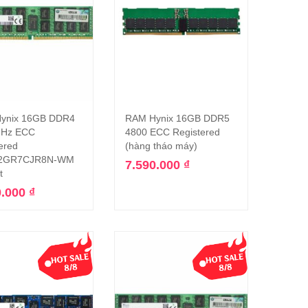
ynix 16GB DDR4
RAM Hynix 16GB DDR5
Thêm vào giỏ hàng
Thêm vào giỏ hàng
Hz ECC
4800 ECC Registered
ered
(hàng tháo máy)
2GR7CJR8N-WM
7.590.000
₫
t
0.000
₫