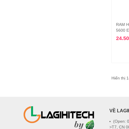
RAM H
5600 E
24.5
Hiển thị 
VỀ LAGI
(Open: 0
>T7, CN 0