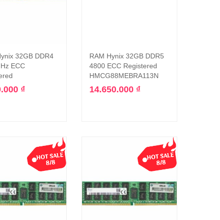
ynix 32GB DDR4
RAM Hynix 32GB DDR5
Thêm vào giỏ hàng
Thêm vào giỏ hàng
Hz ECC
4800 ECC Registered
ered
HMCG88MEBRA113N
0.000
₫
14.650.000
₫