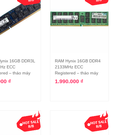
ynix 16GB DDR3L
RAM Hynix 16GB DDR4
Thêm vào giỏ hàng
Thêm vào giỏ hàng
Hz ECC
2133MHz ECC
ered – tháo máy
Registered – tháo máy
000
₫
1.990.000
₫