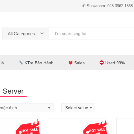
✆ Showroom: 028.3962.1368
All Categories
iá
KTra Bảo Hành
Sales
Used 99%
 Server