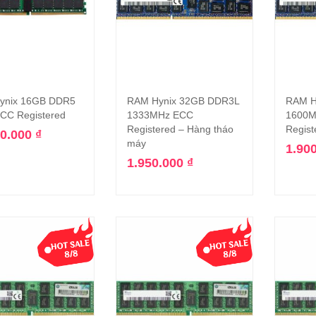
ynix 16GB DDR5
RAM Hynix 32GB DDR3L
RAM H
Thêm vào giỏ hàng
Thêm vào giỏ hàng
CC Registered
1333MHz ECC
1600M
Registered – Hàng tháo
Regist
90.000
₫
máy
1.90
1.950.000
₫