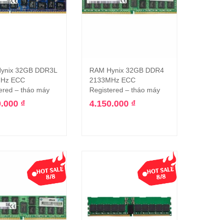
ynix 32GB DDR3L
RAM Hynix 32GB DDR4
Thêm vào giỏ hàng
Thêm vào giỏ hàng
Hz ECC
2133MHz ECC
ered – tháo máy
Registered – tháo máy
0.000
₫
4.150.000
₫