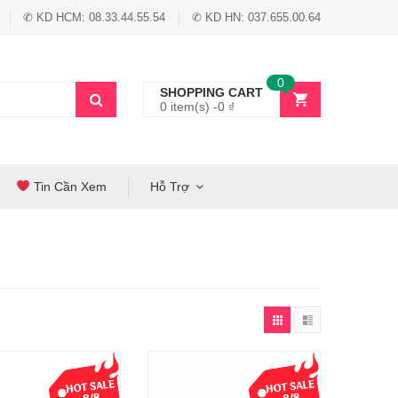
✆ KD HCM: 08.33.44.55.54
✆ KD HN: 037.655.00.64
0
SHOPPING CART
0 item(s) -
0
₫
Tin Cần Xem
Hỗ Trợ