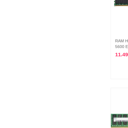
RAM H
5600 E
11.4