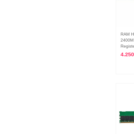
RAM H
2400M
Regist
4.25