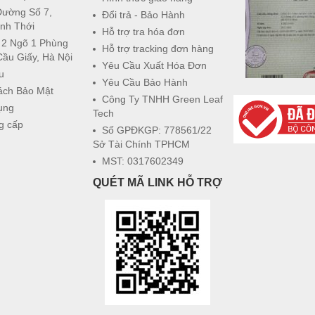
Đường Số 7,
Đổi trả - Bảo Hành
nh Thới
Hỗ trợ tra hóa đơn
 2 Ngõ 1 Phùng
Hỗ trợ tracking đơn hàng
Cầu Giấy, Hà Nội
Yêu Cầu Xuất Hóa Đơn
u
Yêu Cầu Bảo Hành
ách Bảo Mật
Công Ty TNHH Green Leaf
ụng
Tech
g cấp
Số GPĐKGP: 778561/22
Sở Tài Chính TPHCM
MST: 0317602349
QUÉT MÃ LINK HỖ TRỢ