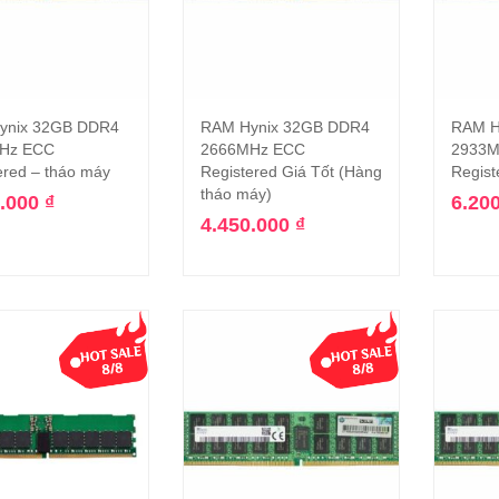
ynix 32GB DDR4
RAM Hynix 32GB DDR4
RAM H
Thêm vào giỏ hàng
Thêm vào giỏ hàng
Hz ECC
2666MHz ECC
2933M
ered – tháo máy
Registered Giá Tốt (Hàng
Regist
tháo máy)
0.000
₫
6.20
4.450.000
₫