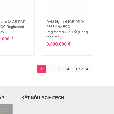
ynix 64GB DDR4
RAM Hynix 64GB DDR4
Thêm vào giỏ hàng
Thêm vào giỏ hàng
CC Registered –
2666MHz ECC
máy
Registered Giá Tốt (Hàng
tháo máy)
0.000
₫
8.400.000
₫
1
2
3
4
Next
ẤP
KẾT NỐI LAGIHITECH