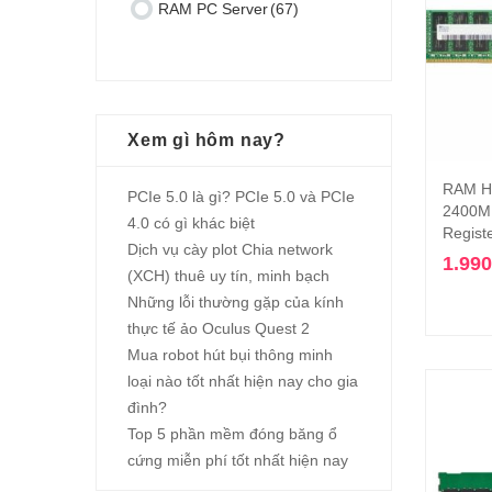
RAM PC Server
(67)
Xem gì hôm nay?
RAM H
PCIe 5.0 là gì? PCIe 5.0 và PCIe
2400M
4.0 có gì khác biệt
Regist
Dịch vụ cày plot Chia network
1.99
(XCH) thuê uy tín, minh bạch
Những lỗi thường gặp của kính
thực tế ảo Oculus Quest 2
Mua robot hút bụi thông minh
loại nào tốt nhất hiện nay cho gia
đình?
Top 5 phần mềm đóng băng ổ
cứng miễn phí tốt nhất hiện nay