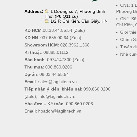
CN1: 1 
Address:
1 Đường số 7, Phường Bình
Phường Bì
Thới (P8 Q11 cũ)
CN2: Số
1/2 P. Chí Kiên, Cầu Giấy, HN
Chí Kiên, 
KD HCM
:
08.33.44.55.54
(Zalo)
Giới thiệ
KD HN
:
037.655.00.64
(Zalo)
Chính S
Showroom HCM
:
028.3962.1368
Tuyển d
Kĩ thuật
:
08885.01112
Nhà cun
Bảo hành
:
0974147300
(Zalo)
Thu mua
:
090.860.0206
Dự án
:
08.33.44.55.54
Email
:
sales@lagihitech.vn
Tiếp nhận ý kiến, khiếu nại
:
090.860.0206
(Zalo),
info@lagihitech.vn
.
Hóa đơn – Kế toán
:
090.860.0206
Email
:
hoadon@lagihitech.vn