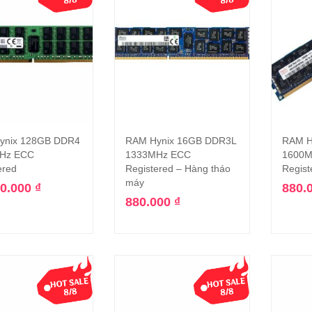
ynix 128GB DDR4
RAM Hynix 16GB DDR3L
RAM H
Thêm vào giỏ hàng
Thêm vào giỏ hàng
Hz ECC
1333MHz ECC
1600M
ered
Registered – Hàng tháo
Regist
máy
00.000
₫
880.
880.000
₫