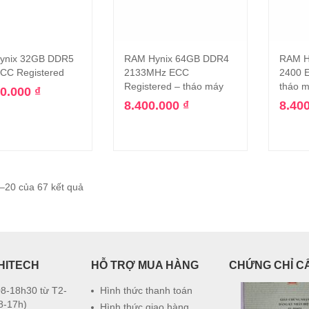
ynix 32GB DDR5
RAM Hynix 64GB DDR4
RAM H
Thêm vào giỏ hàng
Thêm vào giỏ hàng
CC Registered
2133MHz ECC
2400 E
Registered – tháo máy
tháo 
00.000
₫
8.400.000
₫
8.40
1–20 của 67 kết quả
HITECH
HỖ TRỢ MUA HÀNG
CHỨNG CHỈ C
8-18h30 từ T2-
Hình thức thanh toán
8-17h)
Hình thức giao hàng