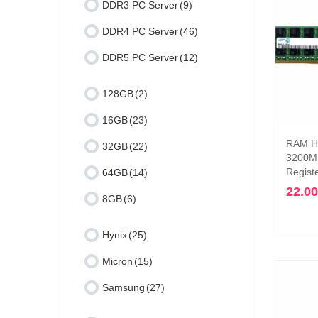
DDR3 PC Server
(9)
DDR4 PC Server
(46)
DDR5 PC Server
(12)
128GB
(2)
16GB
(23)
RAM H
32GB
(22)
3200M
Regist
64GB
(14)
22.0
8GB
(6)
Hynix
(25)
Micron
(15)
Samsung
(27)