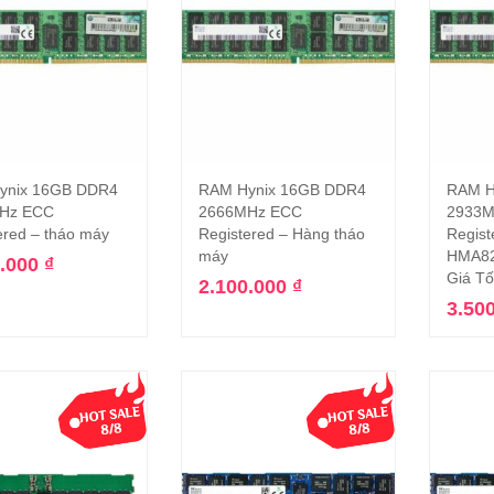
ynix 16GB DDR4
RAM Hynix 16GB DDR4
RAM H
Thêm vào giỏ hàng
Thêm vào giỏ hàng
Hz ECC
2666MHz ECC
2933M
ered – tháo máy
Registered – Hàng tháo
Regist
máy
HMA8
0.000
₫
Giá Tố
2.100.000
₫
3.50