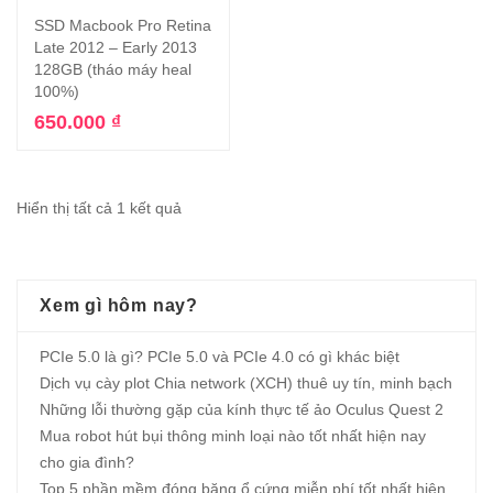
SSD Macbook Pro Retina
Late 2012 – Early 2013
128GB (tháo máy heal
100%)
650.000
₫
Hiển thị tất cả 1 kết quả
Xem gì hôm nay?
PCIe 5.0 là gì? PCIe 5.0 và PCIe 4.0 có gì khác biệt
Dịch vụ cày plot Chia network (XCH) thuê uy tín, minh bạch
Những lỗi thường gặp của kính thực tế ảo Oculus Quest 2
Mua robot hút bụi thông minh loại nào tốt nhất hiện nay
cho gia đình?
Top 5 phần mềm đóng băng ổ cứng miễn phí tốt nhất hiện