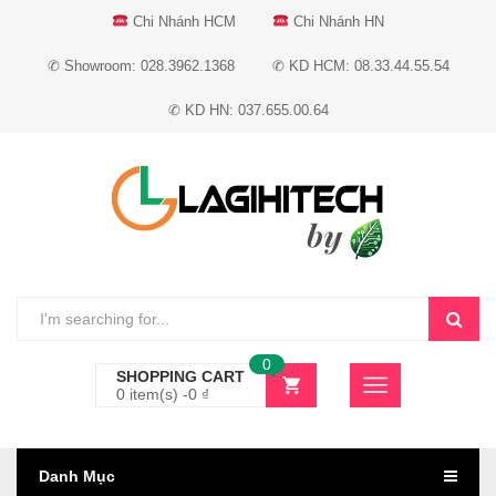
Chi Nhánh HCM
Chi Nhánh HN
✆ Showroom: 028.3962.1368
✆ KD HCM: 08.33.44.55.54
✆ KD HN: 037.655.00.64
0
SHOPPING CART
0 item(s) -
0
₫
Danh Mục