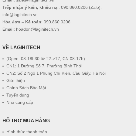
Email
:
sales@lagihitech.vn
Tiếp nhận ý kiến, khiếu nại
:
090.860.0206
(Zalo),
info@lagihitech.vn
.
Hóa đơn – Kế toán
:
090.860.0206
Email
:
hoadon@lagihitech.vn
VỀ LAGIHITECH
(Open: 08-18h30 từ T2->T7, CN 08-17h)
CN1: 1 Đường Số 7, Phường Bình Thới
CN2: Số 2 Ngõ 1 Phùng Chí Kiên, Cầu Giấy, Hà Nội
Giới thiệu
Chính Sách Bảo Mật
Tuyển dụng
Nhà cung cấp
HỖ TRỢ MUA HÀNG
Hình thức thanh toán