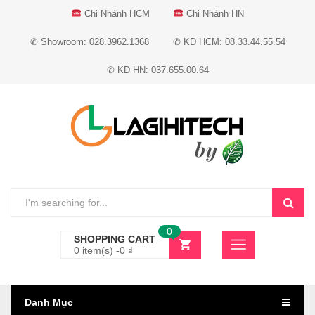
Chi Nhánh HCM
Chi Nhánh HN
✆ Showroom: 028.3962.1368
✆ KD HCM: 08.33.44.55.54
✆ KD HN: 037.655.00.64
0
SHOPPING CART
0 item(s) -
0
₫
Danh Mục