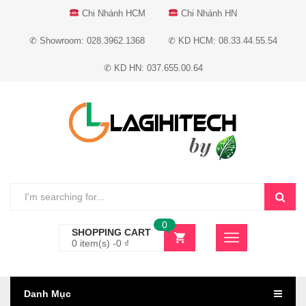
Chi Nhánh HCM
Chi Nhánh HN
✆ Showroom: 028.3962.1368
✆ KD HCM: 08.33.44.55.54
✆ KD HN: 037.655.00.64
0
SHOPPING CART
0 item(s) -
0
₫
Danh Mục