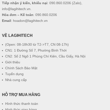
Tiếp nhận ý kiến, khiếu nại
:
090.860.0206
(Zalo),
info@lagihitech.vn
.
Hóa đơn – Kế toán
:
090.860.0206
Email
:
hoadon@lagihitech.vn
VỀ LAGIHITECH
(Open: 08-18h30 từ T2->T7, CN 08-17h)
CN1: 1 Đường Số 7, Phường Bình Thới
CN2: Số 2 Ngõ 1 Phùng Chí Kiên, Cầu Giấy, Hà Nội
Giới thiệu
Chính Sách Bảo Mật
Tuyển dụng
Nhà cung cấp
HỖ TRỢ MUA HÀNG
Hình thức thanh toán
Hình thức giao hàng