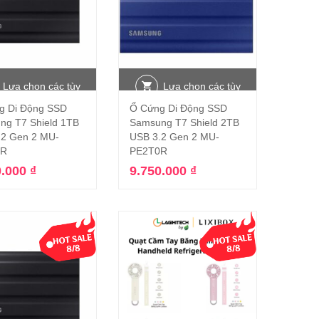
Lựa chọn các tùy
Lựa chọn các tùy
g Di Động SSD
Ổ Cứng Di Động SSD
chọn
chọn
ng T7 Shield 1TB
Samsung T7 Shield 2TB
.2 Gen 2 MU-
USB 3.2 Gen 2 MU-
0R
PE2T0R
0.000
₫
9.750.000
₫