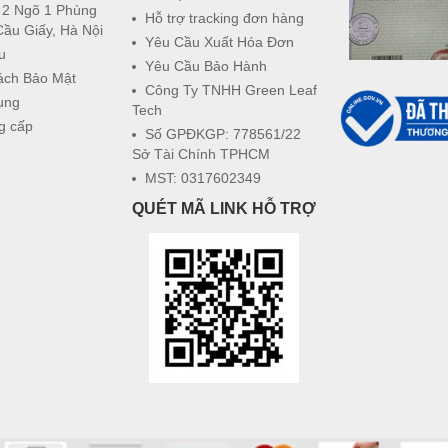
 2 Ngõ 1 Phùng
Hỗ trợ tracking đơn hàng
Cầu Giấy, Hà Nội
Yêu Cầu Xuất Hóa Đơn
u
Yêu Cầu Bảo Hành
ách Bảo Mật
Công Ty TNHH Green Leaf
ụng
Tech
g cấp
Số GPĐKGP: 778561/22
Sở Tài Chính TPHCM
MST: 0317602349
QUÉT MÃ LINK HỖ TRỢ