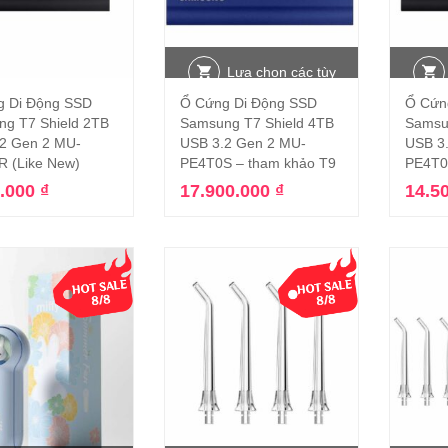
Lựa chọn các tùy
g Di Động SSD
Ổ Cứng Di Động SSD
Ổ Cứn
Thêm vào giỏ hàng
chọn
g T7 Shield 2TB
Samsung T7 Shield 4TB
Samsu
2 Gen 2 MU-
USB 3.2 Gen 2 MU-
USB 3
 (Like New)
PE4T0S – tham khảo T9
PE4T0S
0.000
₫
17.900.000
₫
14.5