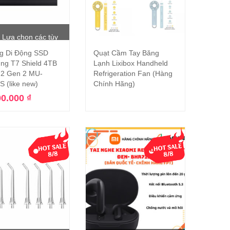
Lựa chọn các tùy
g Di Động SSD
Quạt Cầm Tay Băng
chọn
Đọc tiếp
ng T7 Shield 4TB
Lạnh Lixibox Handheld
.2 Gen 2 MU-
Refrigeration Fan (Hàng
 (like new)
Chính Hãng)
00.000
₫