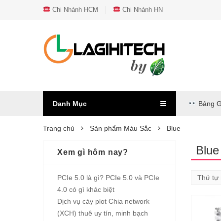
Chi Nhánh HCM
Chi Nhánh HN
Danh Mục
Bảng G
Trang chủ
Sản phẩm Màu Sắc
Blue
Blue
Xem gì hôm nay?
PCIe 5.0 là gì? PCIe 5.0 và PCIe
4.0 có gì khác biệt
Dịch vụ cày plot Chia network
(XCH) thuê uy tín, minh bạch