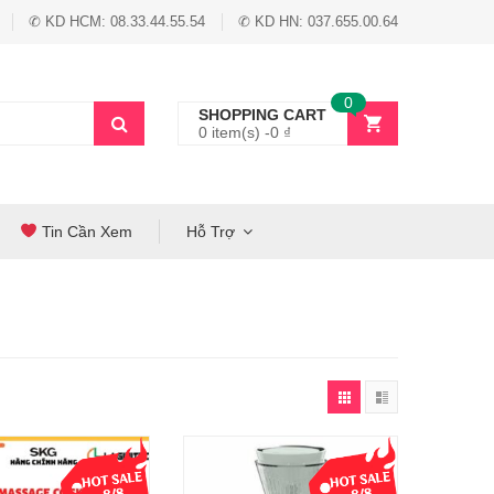
✆ KD HCM: 08.33.44.55.54
✆ KD HN: 037.655.00.64
0
SHOPPING CART
0 item(s) -
0
₫
Tin Cần Xem
Hỗ Trợ