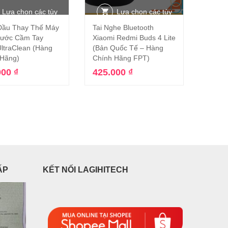
Lựa chọn các tùy
Lựa chọn các tùy
 Đầu Thay Thế Máy
Tai Nghe Bluetooth
chọn
chọn
ước Cầm Tay
Xiaomi Redmi Buds 4 Lite
UltraClean (Hàng
(Bản Quốc Tế – Hàng
 Hãng)
Chính Hãng FPT)
000
₫
425.000
₫
ẤP
KẾT NỐI LAGIHITECH