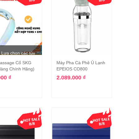
Lựa chọn các tùy
assage Cổ SKG
Máy Pha Cà Phê Ủ Lạnh
chọn
Thêm vào giỏ hàng
Hàng Chính Hãng)
EPEIOS CO800
000
₫
2.089.000
₫