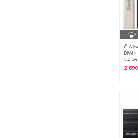
Ổ Cứn
BIWIN
3.2 Ge
2.69