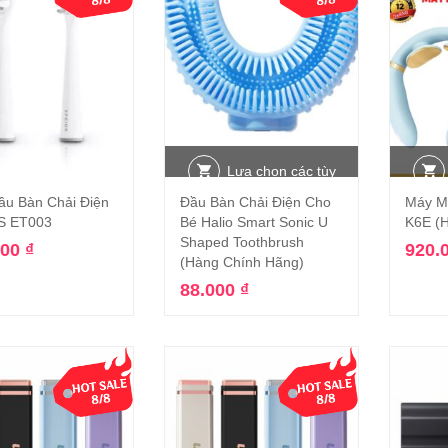
Lựa chọn các tùy
ầu Bàn Chải Điện
Đầu Bàn Chải Điện Cho
Máy M
Thêm vào giỏ hàng
chọn
S ET003
Bé Halio Smart Sonic U
K6E (
Shaped Toothbrush
000
₫
920.
(Hàng Chính Hãng)
88.000
₫