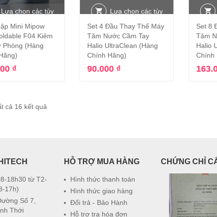
Lựa chọn các tùy
Lựa chọn các tùy
ập Mini Mipow
Set 4 Đầu Thay Thế Máy
Set 8
chọn
chọn
Foldable F04 Kiêm
Tăm Nước Cầm Tay
Tăm N
 Phòng (Hàng
Halio UltraClean (Hàng
Halio 
Hãng)
Chính Hãng)
Chính
000
₫
90.000
₫
163.
ất cả 16 kết quả
HITECH
HỖ TRỢ MUA HÀNG
CHỨNG CHỈ C
8-18h30 từ T2-
Hình thức thanh toán
8-17h)
Hình thức giao hàng
Đường Số 7,
Đổi trả - Bảo Hành
nh Thới
Hỗ trợ tra hóa đơn