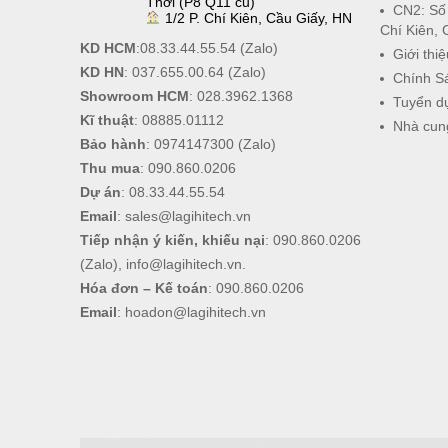
Thới (P8 Q11 cũ)
CN2: Số
1/2 P. Chí Kiên, Cầu Giấy, HN
Chí Kiên, 
KD HCM
:
08.33.44.55.54
(Zalo)
Giới thiệ
KD HN
:
037.655.00.64
(Zalo)
Chính S
Showroom HCM
:
028.3962.1368
Tuyển d
Kĩ thuật
:
08885.01112
Nhà cun
Bảo hành
:
0974147300
(Zalo)
Thu mua
:
090.860.0206
Dự án
:
08.33.44.55.54
Email
:
sales@lagihitech.vn
Tiếp nhận ý kiến, khiếu nại
:
090.860.0206
(Zalo),
info@lagihitech.vn
.
Hóa đơn – Kế toán
:
090.860.0206
Email
:
hoadon@lagihitech.vn