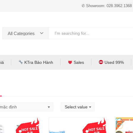
✆ Showroom: 028.3962.1368
All Categories
iá
KTra Bảo Hành
Sales
Used 99%