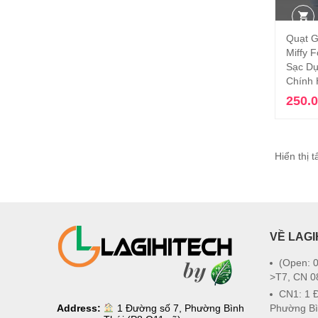
Quạt G
Miffy 
Sạc Dự
Chính 
250.
Hiển thị t
VỀ LAGI
(Open: 0
>T7, CN 0
CN1: 1 
Address:
1 Đường số 7, Phường Bình
Phường Bì