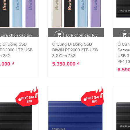
Lựa chọn các tùy
Lựa chọn các tùy
g Di Động SSD
Ổ Cứng Di Động SSD
Ổ Cứn
chọn
chọn
 PD2000 1TB USB
BIWIN PD2000 2TB USB
Samsu
n 2×2
3.2 Gen 2×2
USB 3
PE1T
0.000
₫
5.350.000
₫
6.59