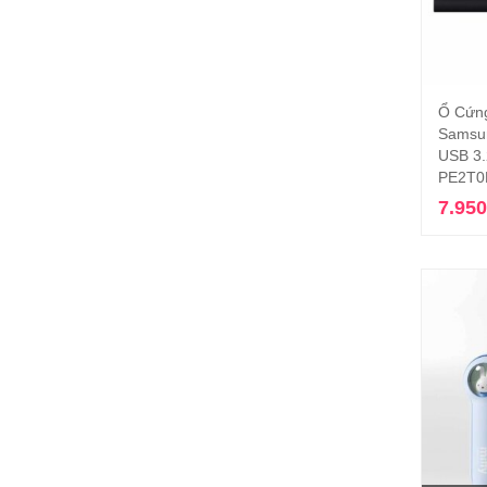
Ổ Cứn
Samsun
USB 3.
PE2T0R
7.95