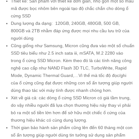
Thiết kế: Sản phẩm với thiết kế đơn giản, nhọ gọn một số mẫu
mã được bọc nhôm bên ngoài tạo độ chắc chắn cho dòng ổ
cứng SSD
Dung lượng đa dạng: 120GB, 240GB, 480GB, 500 GB,
800GB và 2TB nhằm đáp ứng được mọi nhu cầu lưu trữ của
người dùng
Cũng giống như Samsung, Micron cũng đưa vào một số chuẩn
SSD tiêu biểu như 2.5 inch sata iii, mSATA, M.2 2280 vào
trong ổ cứng SSD Micron. Kèm theo đó là các tính năng công
nghệ cao cấp như NAND Flash 3D TLC, TurboWrite, Rapid
Mode, Dynamic Thermal Guard,…Vì thế mà tốc độ đọc/ghi
của ổ cứng cũng đạt được những con số ấn tượng giúp người
dùng thao tác với máy tính được nhanh chóng hơn.
Xét về giá cả: các dòng ổ cứng SSD Micron có giá tầm trung,
do vậy nhiều người đã lựa chọn thương hiệu này thay vì phải
bỏ ra một số tiền lớn hơn để sở hữu một chiếc ổ cứng của
thương hiệu khác có cùng dung lượng.
Thời gian bảo hành sản phẩm cũng lên đến 60 tháng một con
số ấn tượng giúp người dùng tin tưởng sử dụng sản phẩm