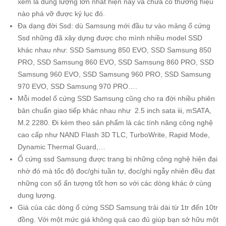
xem là dung lượng lớn nhất hiện nay và chưa có thương hiệu
nào phá vỡ được kỷ lục đó.
Đa dạng đời Ssd: dù Samsung mới đầu tư vào mảng ổ cứng
Ssd những đã xây dựng được cho mình nhiều model SSD
khác nhau như: SSD Samsung 850 EVO, SSD Samsung 850
PRO, SSD Samsung 860 EVO, SSD Samsung 860 PRO, SSD
Samsung 960 EVO, SSD Samsung 960 PRO, SSD Samsung
970 EVO, SSD Samsung 970 PRO….
Mỗi model ổ cứng SSD Samsung cũng cho ra đời nhiều phiên
bản chuẩn giao tiếp khác nhau như 2.5 inch sata iii, mSATA,
M.2 2280. Đi kèm theo sản phẩm là các tính năng công nghệ
cao cấp như NAND Flash 3D TLC, TurboWrite, Rapid Mode,
Dynamic Thermal Guard,…
Ổ cứng ssd Samsung được trang bị những công nghệ hiện đại
nhờ đó mà tốc độ đọc/ghi tuần tự, đọc/ghi ngẫy nhiên đều đạt
những con số ấn tượng tốt hơn so với các dòng khác ở cùng
dung lượng.
Giá của các dòng ổ cứng SSD Samsung trải dài từ 1tr đến 10tr
đồng. Với một mức giá không quá cao đủ giúp bạn sở hữu một