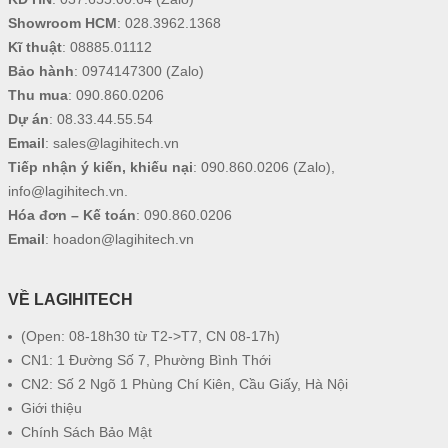
Showroom HCM
:
028.3962.1368
Kĩ thuật
:
08885.01112
Bảo hành
:
0974147300
(Zalo)
Thu mua
:
090.860.0206
Dự án
:
08.33.44.55.54
Email
:
sales@lagihitech.vn
Tiếp nhận ý kiến, khiếu nại
:
090.860.0206
(Zalo),
info@lagihitech.vn
.
Hóa đơn – Kế toán
:
090.860.0206
Email
:
hoadon@lagihitech.vn
VỀ LAGIHITECH
(Open: 08-18h30 từ T2->T7, CN 08-17h)
CN1: 1 Đường Số 7, Phường Bình Thới
CN2: Số 2 Ngõ 1 Phùng Chí Kiên, Cầu Giấy, Hà Nội
Giới thiệu
Chính Sách Bảo Mật