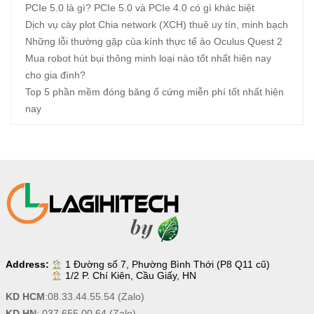
PCIe 5.0 là gì? PCIe 5.0 và PCIe 4.0 có gì khác biệt
Dịch vụ cày plot Chia network (XCH) thuê uy tín, minh bạch
Những lỗi thường gặp của kính thực tế ảo Oculus Quest 2
Mua robot hút bụi thông minh loại nào tốt nhất hiện nay
cho gia đình?
Top 5 phần mềm đóng băng ổ cứng miễn phí tốt nhất hiện
nay
Address:
1 Đường số 7, Phường Bình Thới (P8 Q11 cũ)
1/2 P. Chí Kiên, Cầu Giấy, HN
KD HCM
:
08.33.44.55.54
(Zalo)
KD HN
:
037.655.00.64
(Zalo)