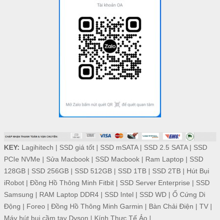
KEY:
Lagihitech
|
SSD giá tốt
|
SSD mSATA
|
SSD 2.5 SATA
|
SSD
PCIe NVMe
|
Sửa Macbook
|
SSD Macbook
|
Ram Laptop
|
SSD
128GB
|
SSD 256GB
|
SSD 512GB
|
SSD 1TB
|
SSD 2TB
|
Hút Bụi
iRobot
|
Đồng Hồ Thông Minh Fitbit
|
SSD Server Enterprise
|
SSD
Samsung
|
RAM Laptop DDR4
|
SSD Intel
|
SSD WD
|
Ổ Cứng Di
Động
|
Foreo
|
Đồng Hồ Thông Minh Garmin
|
Bàn Chải Điện
|
TV
|
Máy hút bụi cầm tay Dyson
|
Kính Thực Tế Ảo
|