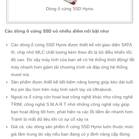
Dòng ổ cứng SSD Hynix
Các dòng ổ cứng SSD có nhiều điểm nổi bật như
Các dòng ổ cứng SSD Hynix được thiết kế với giao diện SATA
III, chip nhớ MLC chất lượng kèm theo đó là bộ điều khiển tốc
độ cao. Do vậy máy tính của bạn sẽ có hệ thống khởi động/ tắt
máy nhanh hơn giảm tải chương trình và đáp ứng hệ thống
mượt mà.
Sản phẩm được thiết kế tiết kiệm năng lượng giúp kéo dài tuổi
thọ pin lâu hơn trên máy tính xách tay và Ultrabook.
Ngoài ra ổ cứng còn hoạt loạt công nghệ khác như công nghệ
TRIM, công nghệ S.M.A.R.T nhờ những công nghệ này giúp
bạn hoạt động tốt hơn, phát hiện ra các lỗi tiềm ẩn nhanh hơn.
Tránh bị mất dữ liệu khi có sự cố xảy ra
Giá cả: các dòng sản phẩm ổ cứng SSD Hynix luôn thuộc mức
giá tầm trung do vậy nếu bạn đang có ý định nâng cấp đừng