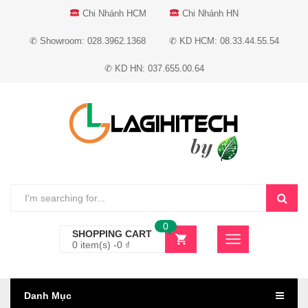
Chi Nhánh HCM
Chi Nhánh HN
✆ Showroom: 028.3962.1368
✆ KD HCM: 08.33.44.55.54
✆ KD HN: 037.655.00.64
0
SHOPPING CART
0 item(s) -
0
₫
Danh Mục