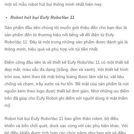
một số mẫu robot hút bụi thông minh nhất hiện nay.
Robot hút bụi Eufy RoboVac 11
Sản phẩm đầu tiên chúng tôi muốn giới thiệu đến cho bạn đọc là
sản phẩm đến từ thương hiệu nổi tiếng về đồ điện tử Eufy
RoboVac 11. Đây là một trong những sản phẩm được đánh giá là
thông minh, hiệu quả và phù hợp với túi tiền nhất.
Điểm cộng đầu tiên là về thiết kế Eufy RoboVac 11 có một thiết kế
đẹp mắt, màu sắc đa dạng (trắng, đen và xanh). Với thiết kế hình
tròn xoe, kèm theo bề mặt bóng loáng được làm vật tư, vật liệu
chống và chạm, trầy xước và hư tổn. Bề mặt của sản phẩm là nút
nguồn kèm theo logo được thiết kế đơn giản. Nhờ những ưu điểm
trên đã giúp cho Eufy Robot ghi điểm với người dùng ở mặt thẩm
mỹ.
Robot hút bụi Eufy RoboVac 11 bao gồm thân robot, bộ điều
khiển và bốn chổi quét, dock sạc cùng với các phụ kiện khác. Với
bộ điều khiển được tích hợp các chức năng như hẹn giờ và điều