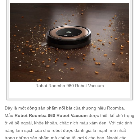
Robot Roomba 960 Robot Vacuum
Đây là một dòng sản phẩm nổi bật của thương hiệu Roomba.
Mẫu
Robot Roomba 960 Robot Vacuum
được thiết kế chú trọng
ở vẻ bề ngoài, khỏe khoắn, chắc nịch màu xám đen. Với các tính
năng làm sạch của chú robot được đánh giá là mạnh mẽ nhất
trong những sản phẩm mà chúng tôi gợi ý cho bạn. Ngoài các