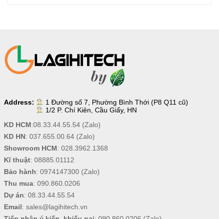
Address:
1 Đường số 7, Phường Bình Thới (P8 Q11 cũ)
1/2 P. Chí Kiên, Cầu Giấy, HN
KD HCM
:
08.33.44.55.54
(Zalo)
KD HN
:
037.655.00.64
(Zalo)
Showroom HCM
:
028.3962.1368
Kĩ thuật
:
08885.01112
Bảo hành
:
0974147300
(Zalo)
Thu mua
:
090.860.0206
Dự án
:
08.33.44.55.54
Email
:
sales@lagihitech.vn
Tiếp nhận ý kiến, khiếu nại
:
090.860.0206
(Zalo),