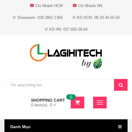
Chi Nhánh HCM
Chi Nhánh HN
✆ Showroom: 028.3962.1368
✆ KD HCM: 08.33.44.55.54
✆ KD HN: 037.655.00.64
0
SHOPPING CART
0 item(s) -
0
₫
Danh Mục