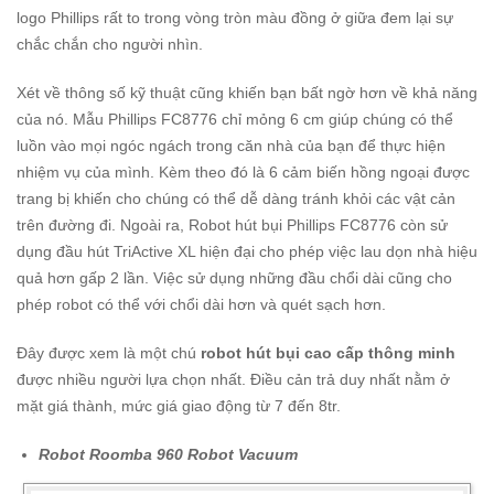
logo Phillips rất to trong vòng tròn màu đồng ở giữa đem lại sự
chắc chắn cho người nhìn.
Xét về thông số kỹ thuật cũng khiến bạn bất ngờ hơn về khả năng
của nó. Mẫu Phillips FC8776 chỉ mỏng 6 cm giúp chúng có thể
luồn vào mọi ngóc ngách trong căn nhà của bạn để thực hiện
nhiệm vụ của mình. Kèm theo đó là 6 cảm biến hồng ngoại được
trang bị khiến cho chúng có thể dễ dàng tránh khỏi các vật cản
trên đường đi. Ngoài ra, Robot hút bụi Phillips FC8776 còn sử
dụng đầu hút TriActive XL hiện đại cho phép việc lau dọn nhà hiệu
quả hơn gấp 2 lần. Việc sử dụng những đầu chổi dài cũng cho
phép robot có thể với chổi dài hơn và quét sạch hơn.
Đây được xem là một chú
robot hút bụi cao cấp thông minh
được nhiều người lựa chọn nhất. Điều cản trả duy nhất nằm ở
mặt giá thành, mức giá giao động từ 7 đến 8tr.
Robot Roomba 960 Robot Vacuum