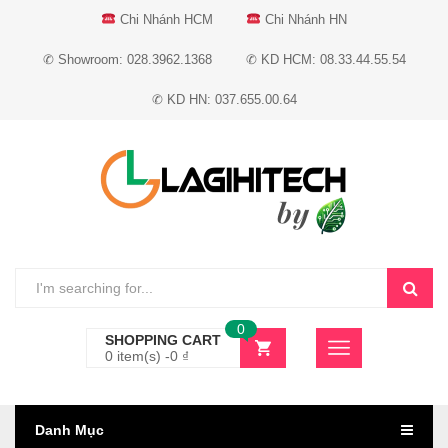
Chi Nhánh HCM
Chi Nhánh HN
✆ Showroom: 028.3962.1368
✆ KD HCM: 08.33.44.55.54
✆ KD HN: 037.655.00.64
0
SHOPPING CART
0 item(s) -
0
₫
Danh Mục