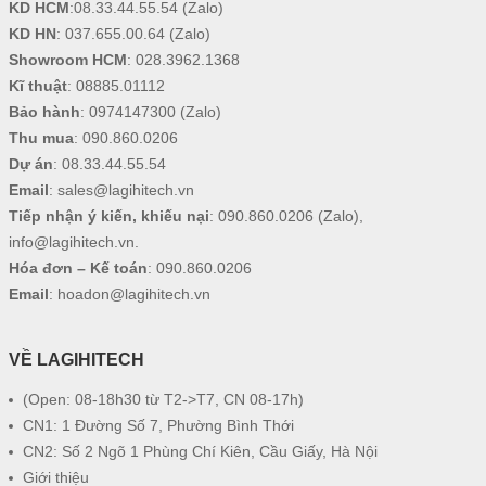
KD HCM
:
08.33.44.55.54
(Zalo)
KD HN
:
037.655.00.64
(Zalo)
Showroom HCM
:
028.3962.1368
Kĩ thuật
:
08885.01112
Bảo hành
:
0974147300
(Zalo)
Thu mua
:
090.860.0206
Dự án
:
08.33.44.55.54
Email
:
sales@lagihitech.vn
Tiếp nhận ý kiến, khiếu nại
:
090.860.0206
(Zalo),
info@lagihitech.vn
.
Hóa đơn – Kế toán
:
090.860.0206
Email
:
hoadon@lagihitech.vn
VỀ LAGIHITECH
(Open: 08-18h30 từ T2->T7, CN 08-17h)
CN1: 1 Đường Số 7, Phường Bình Thới
CN2: Số 2 Ngõ 1 Phùng Chí Kiên, Cầu Giấy, Hà Nội
Giới thiệu