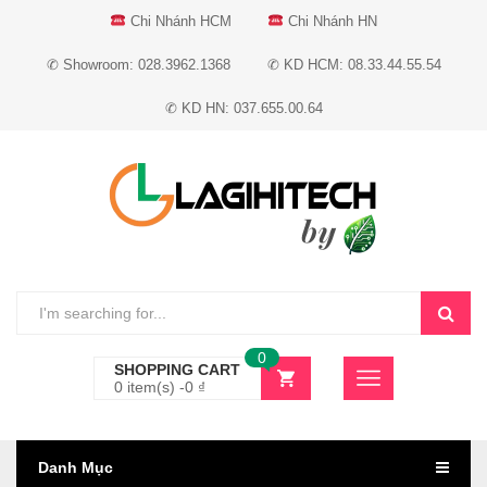
Chi Nhánh HCM
Chi Nhánh HN
✆ Showroom: 028.3962.1368
✆ KD HCM: 08.33.44.55.54
✆ KD HN: 037.655.00.64
0
SHOPPING CART
0 item(s) -
0
₫
Danh Mục