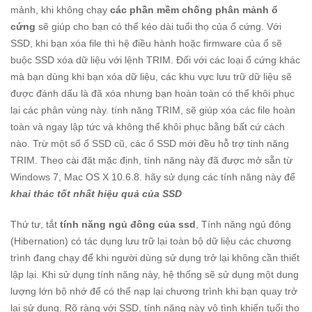
mảnh, khi không chạy
các phần mềm chống phân mảnh ổ
cứng
sẽ giúp cho bạn có thể kéo dài tuổi thọ của ổ cứng. Với
SSD, khi bạn xóa file thì hệ điều hành hoặc firmware của ổ sẽ
buộc SSD xóa dữ liệu với lệnh TRIM. Đối với các loại ổ cứng khác
mà bạn dùng khi bạn xóa dữ liệu, các khu vực lưu trữ dữ liệu sẽ
được đánh dấu là đã xóa nhưng bạn hoàn toàn có thể khôi phục
lại các phân vùng này. tính năng TRIM, sẽ giúp xóa các file hoàn
toàn và ngay lập tức và không thể khôi phục bằng bất cứ cách
nào. Trừ một số ổ SSD cũ, các ổ SSD mới đều hỗ trợ tính năng
TRIM. Theo cài đặt mặc định, tính năng này đã được mở sẵn từ
Windows 7, Mac OS X 10.6.8. hãy sử dụng các tính năng này để
khai thác tốt nhất hiệu quả của SSD
Thứ tư, tắt
tính năng ngủ đông của ssd
, Tính năng ngủ đông
(Hibernation) có tác dụng lưu trữ lại toàn bộ dữ liệu các chương
trình đang chạy để khi người dùng sử dụng trở lại không cần thiết
lập lại. Khi sử dụng tính năng này, hệ thống sẽ sử dụng một dung
lượng lớn bộ nhớ để có thể nạp lại chương trình khi bạn quay trở
lại sử dụng. Rõ ràng với SSD, tính năng này vô tình khiến tuổi thọ