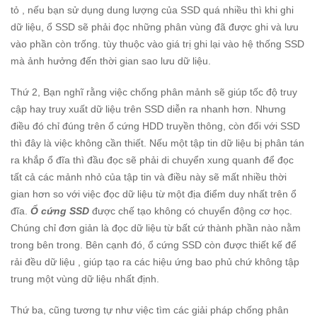
tỏ , nếu bạn sử dụng dung lượng của SSD quá nhiều thì khi ghi
dữ liệu, ổ SSD sẽ phải đọc những phân vùng đã được ghi và lưu
vào phần còn trống. tùy thuộc vào giá trị ghi lại vào hệ thống SSD
mà ảnh hưởng đến thời gian sao lưu dữ liệu.
Thứ 2, Bạn nghĩ rằng việc chống phân mảnh sẽ giúp tốc độ truy
cập hay truy xuất dữ liệu trên SSD diễn ra nhanh hơn. Nhưng
điều đó chỉ đúng trên ổ cứng HDD truyền thông, còn đối với SSD
thì đây là việc không cần thiết. Nếu một tập tin dữ liệu bị phân tán
ra khắp ổ đĩa thì đầu đọc sẽ phải di chuyển xung quanh để đọc
tất cả các mảnh nhỏ của tập tin và điều này sẽ mất nhiều thời
gian hơn so với việc đọc dữ liệu từ một địa điểm duy nhất trên ổ
đĩa.
Ổ cứng SSD
được chế tạo không có chuyển động cơ học.
Chúng chỉ đơn giản là đọc dữ liệu từ bất cứ thành phần nào nằm
trong bên trong. Bên cạnh đó, ổ cứng SSD còn được thiết kế để
rải đều dữ liệu , giúp tạo ra các hiệu ứng bao phủ chứ không tập
trung một vùng dữ liệu nhất định.
Thứ ba, cũng tương tự như việc tìm các giải pháp chống phân