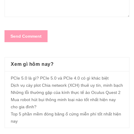
Xem gì hôm nay?
PCIe 5.0 là gì? PCIe 5.0 và PCIe 4.0 có gì khác biệt
Dịch vụ cày plot Chia network (XCH) thuê uy tín, minh bạch
Những lỗi thường gặp của kính thực tế ảo Oculus Quest 2
Mua robot hút bụi thông minh loại nào tốt nhất hiện nay
cho gia đình?
Top 5 phần mềm đóng băng ổ cứng miễn phí tốt nhất hiện
nay