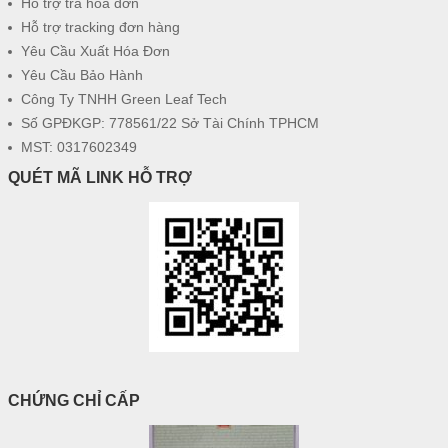
Hỗ trợ tra hóa đơn
Hỗ trợ tracking đơn hàng
Yêu Cầu Xuất Hóa Đơn
Yêu Cầu Bảo Hành
Công Ty TNHH Green Leaf Tech
Số GPĐKGP: 778561/22 Sở Tài Chính TPHCM
MST: 0317602349
QUÉT MÃ LINK HỖ TRỢ
CHỨNG CHỈ CẤP