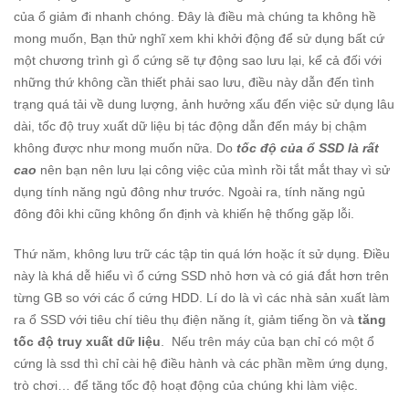
của ổ giảm đi nhanh chóng. Đây là điều mà chúng ta không hề
mong muốn, Bạn thử nghĩ xem khi khởi động để sử dụng bất cứ
một chương trình gì ổ cứng sẽ tự động sao lưu lại, kể cả đối với
những thứ không cần thiết phải sao lưu, điều này dẫn đến tình
trạng quá tải về dung lượng, ảnh hưởng xấu đến việc sử dụng lâu
dài, tốc độ truy xuất dữ liệu bị tác động dẫn đến máy bị chậm
không được như mong muốn nữa. Do
tốc độ của ổ SSD là rất
cao
nên bạn nên lưu lại công việc của mình rồi tắt mắt thay vì sử
dụng tính năng ngủ đông như trước. Ngoài ra, tính năng ngủ
đông đôi khi cũng không ổn định và khiến hệ thống gặp lỗi.
Thứ năm, không lưu trữ các tập tin quá lớn hoặc ít sử dụng. Điều
này là khá dễ hiểu vì ổ cứng SSD nhỏ hơn và có giá đắt hơn trên
từng GB so với các ổ cứng HDD. Lí do là vì các nhà sản xuất làm
ra ổ SSD với tiêu chí tiêu thụ điện năng ít, giảm tiếng ồn và
tăng
tốc độ truy xuất dữ liệu
. Nếu trên máy của bạn chỉ có một ổ
cứng là ssd thì chỉ cài hệ điều hành và các phần mềm ứng dụng,
trò chơi… để tăng tốc độ hoạt động của chúng khi làm việc.