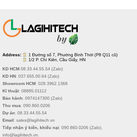
Address:
1 Đường số 7, Phường Bình Thới (P8 Q11 cũ)
1/2 P. Chí Kiên, Cầu Giấy, HN
KD HCM
:
08.33.44.55.54
(Zalo)
KD HN
:
037.655.00.64
(Zalo)
Showroom HCM
:
028.3962.1368
Kĩ thuật
:
08885.01112
Bảo hành
:
0974147300
(Zalo)
Thu mua
:
090.860.0206
Dự án
:
08.33.44.55.54
Email
:
sales@lagihitech.vn
Tiếp nhận ý kiến, khiếu nại
:
090.860.0206
(Zalo),
info@lagihitech.vn
.