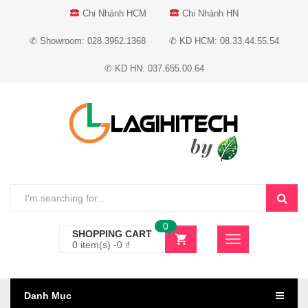
Chi Nhánh HCM
Chi Nhánh HN
✆ Showroom: 028.3962.1368
✆ KD HCM: 08.33.44.55.54
✆ KD HN: 037.655.00.64
0
SHOPPING CART
0 item(s) -
0
₫
Danh Mục