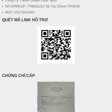
Công Ty TNHH Green Leaf Tech
Số GPĐKGP: 778561/22 Sở Tài Chính TPHCM
MST: 0317602349
QUÉT MÃ LINK HỖ TRỢ
CHỨNG CHỈ CẤP