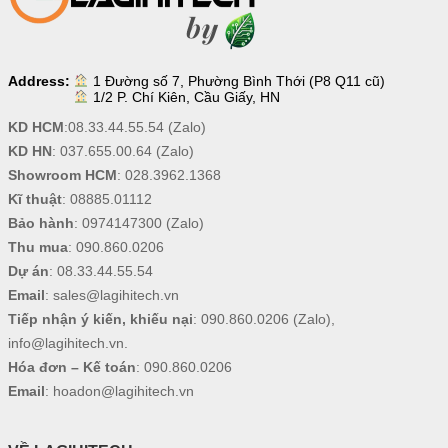
Address:
1 Đường số 7, Phường Bình Thới (P8 Q11 cũ)
1/2 P. Chí Kiên, Cầu Giấy, HN
KD HCM
:
08.33.44.55.54
(Zalo)
KD HN
:
037.655.00.64
(Zalo)
Showroom HCM
:
028.3962.1368
Kĩ thuật
:
08885.01112
Bảo hành
:
0974147300
(Zalo)
Thu mua
:
090.860.0206
Dự án
:
08.33.44.55.54
Email
:
sales@lagihitech.vn
Tiếp nhận ý kiến, khiếu nại
:
090.860.0206
(Zalo),
info@lagihitech.vn
.
Hóa đơn – Kế toán
:
090.860.0206
Email
:
hoadon@lagihitech.vn