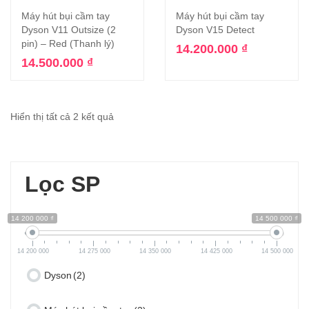
Máy hút bụi cầm tay
Máy hút bụi cầm tay
Dyson V11 Outsize (2
Dyson V15 Detect
pin) – Red (Thanh lý)
14.200.000
₫
14.500.000
₫
Hiển thị tất cả 2 kết quả
Lọc SP
14 200 000 ₫
14 500 000 ₫
14 200 000
14 275 000
14 350 000
14 425 000
14 500 000
Dyson
(2)