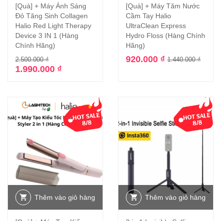
[Quà] + Máy Ánh Sáng
[Quà] + Máy Tăm Nước
Đỏ Tăng Sinh Collagen
Cầm Tay Halio
Halio Red Light Therapy
UltraClean Express
Device 3 IN 1 (Hàng
Hydro Floss (Hàng Chính
Chính Hãng)
Hãng)
920.000
₫
2.500.000
₫
1.440.000
₫
1.990.000
₫
-28%
Thêm vào giỏ hàng
Thêm vào giỏ hàng