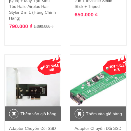
[Quà] + Máy Tạo Kiểu
2 in 1 Invisible Selfie
Tóc Halio Airplus Hair
Stick + Tripod
Styler 2 in 1 (Hàng Chính
650.000
₫
Hãng)
790.000
₫
1.090.000
₫
Thêm vào giỏ hàng
Thêm vào giỏ hàng
Adapter Chuyển Đổi SSD
Adapter Chuyển Đổi SSD