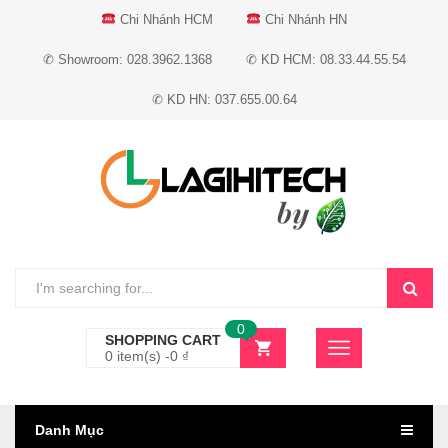
Chi Nhánh HCM
Chi Nhánh HN
✆ Showroom: 028.3962.1368
✆ KD HCM: 08.33.44.55.54
✆ KD HN: 037.655.00.64
0
SHOPPING CART
0 item(s) -
0
₫
Danh Mục