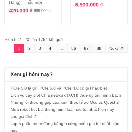
Hãng) – mẫu mới
6.500.000
₫
420.000
₫
699.000
₫
Hiển thị 1–20 của 1754 kết quả
1
2
3
4
…
86
87
88
Next
Xem gì hôm nay?
PCIe 5.0 là gì? PCIe 5.0 và PCIe 4.0 có gì khác biệt
Dịch vụ cày plot Chia network (XCH) thuê uy tín, minh bạch
Những lỗi thường gặp của kính thực tế ảo Oculus Quest 2
Mua robot hút bụi thông minh loại nào tốt nhất hiện nay
cho gia đình?
Top 5 phần mềm đóng băng ổ cứng miễn phí tốt nhất hiện
nay