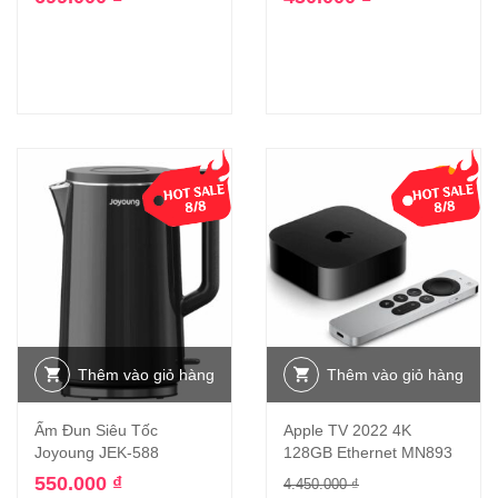
-13%
Thêm vào giỏ hàng
Thêm vào giỏ hàng
Ấm Đun Siêu Tốc
Apple TV 2022 4K
Joyoung JEK-588
128GB Ethernet MN893
550.000
₫
4.450.000
₫