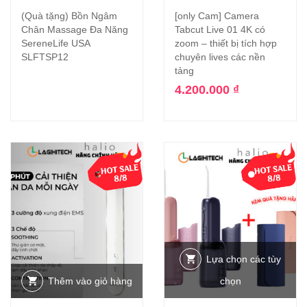
(Quà tặng) Bồn Ngâm
[only Cam] Camera
Chân Massage Đa Năng
Tabcut Live 01 4K có
SereneLife USA
zoom – thiết bị tích hợp
SLFTSP12
chuyên lives các nền
tảng
4.200.000
₫
-20%
-36%
Lựa chọn các tùy
Thêm vào giỏ hàng
chọn