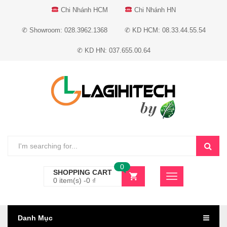
Chi Nhánh HCM
Chi Nhánh HN
✆ Showroom: 028.3962.1368
✆ KD HCM: 08.33.44.55.54
✆ KD HN: 037.655.00.64
0
SHOPPING CART
0 item(s) -
0
₫
Danh Mục