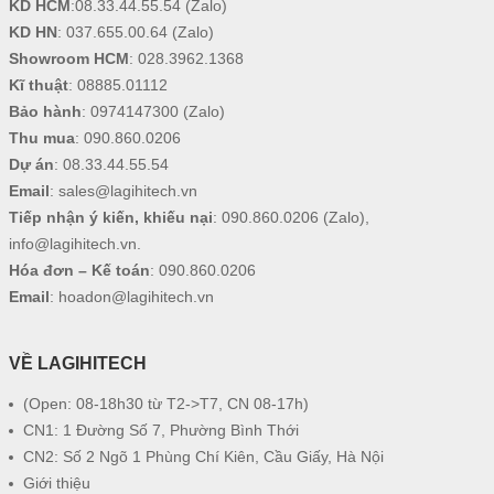
KD HCM
:
08.33.44.55.54
(Zalo)
KD HN
:
037.655.00.64
(Zalo)
Showroom HCM
:
028.3962.1368
Kĩ thuật
:
08885.01112
Bảo hành
:
0974147300
(Zalo)
Thu mua
:
090.860.0206
Dự án
:
08.33.44.55.54
Email
:
sales@lagihitech.vn
Tiếp nhận ý kiến, khiếu nại
:
090.860.0206
(Zalo),
info@lagihitech.vn
.
Hóa đơn – Kế toán
:
090.860.0206
Email
:
hoadon@lagihitech.vn
VỀ LAGIHITECH
(Open: 08-18h30 từ T2->T7, CN 08-17h)
CN1: 1 Đường Số 7, Phường Bình Thới
CN2: Số 2 Ngõ 1 Phùng Chí Kiên, Cầu Giấy, Hà Nội
Giới thiệu