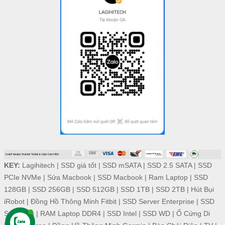
KEY:
Lagihitech
|
SSD giá tốt
|
SSD mSATA
|
SSD 2.5 SATA
|
SSD
PCIe NVMe
|
Sửa Macbook
|
SSD Macbook
|
Ram Laptop
|
SSD
128GB
|
SSD 256GB
|
SSD 512GB
|
SSD 1TB
|
SSD 2TB
|
Hút Bụi
iRobot
|
Đồng Hồ Thông Minh Fitbit
|
SSD Server Enterprise
|
SSD
Samsung
|
RAM Laptop DDR4
|
SSD Intel
|
SSD WD
|
Ổ Cứng Di