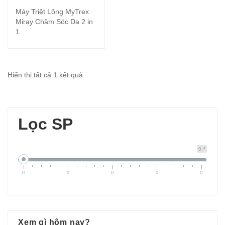
Máy Triệt Lông MyTrex
Miray Chăm Sóc Da 2 in
1
Hiển thị tất cả 1 kết quả
Lọc SP
0 ₫
0
0
0
0
0
Xem gì hôm nay?