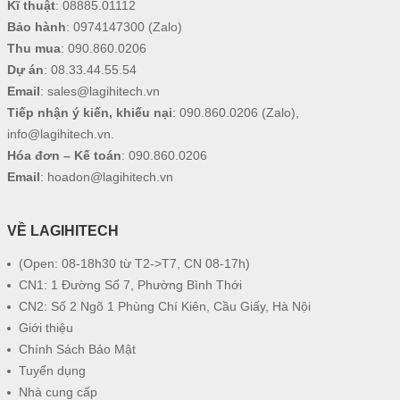
Kĩ thuật
:
08885.01112
Bảo hành
:
0974147300
(Zalo)
Thu mua
:
090.860.0206
Dự án
:
08.33.44.55.54
Email
:
sales@lagihitech.vn
Tiếp nhận ý kiến, khiếu nại
:
090.860.0206
(Zalo),
info@lagihitech.vn
.
Hóa đơn – Kế toán
:
090.860.0206
Email
:
hoadon@lagihitech.vn
VỀ LAGIHITECH
(Open: 08-18h30 từ T2->T7, CN 08-17h)
CN1: 1 Đường Số 7, Phường Bình Thới
CN2: Số 2 Ngõ 1 Phùng Chí Kiên, Cầu Giấy, Hà Nội
Giới thiệu
Chính Sách Bảo Mật
Tuyển dụng
Nhà cung cấp