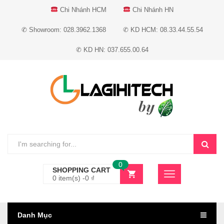
Chi Nhánh HCM
Chi Nhánh HN
✆ Showroom: 028.3962.1368
✆ KD HCM: 08.33.44.55.54
✆ KD HN: 037.655.00.64
0
SHOPPING CART
0 item(s) -
0
₫
Danh Mục