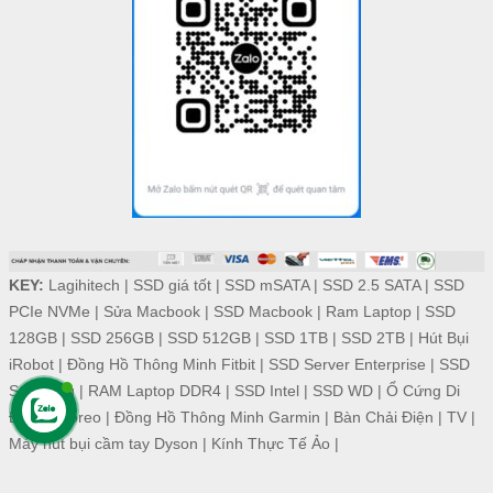
KEY:
Lagihitech
|
SSD giá tốt
|
SSD mSATA
|
SSD 2.5 SATA
|
SSD
PCIe NVMe
|
Sửa Macbook
|
SSD Macbook
|
Ram Laptop
|
SSD
128GB
|
SSD 256GB
|
SSD 512GB
|
SSD 1TB
|
SSD 2TB
|
Hút Bụi
iRobot
|
Đồng Hồ Thông Minh Fitbit
|
SSD Server Enterprise
|
SSD
Samsung
|
RAM Laptop DDR4
|
SSD Intel
|
SSD WD
|
Ổ Cứng Di
Động
|
Foreo
|
Đồng Hồ Thông Minh Garmin
|
Bàn Chải Điện
|
TV
|
Máy hút bụi cầm tay Dyson
|
Kính Thực Tế Ảo
|