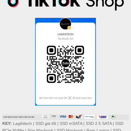
KEY:
Lagihitech
|
SSD giá tốt
|
SSD mSATA
|
SSD 2.5 SATA
|
SSD
PCIe NVMe
|
Sửa Macbook
|
SSD Macbook
|
Ram Laptop
|
SSD