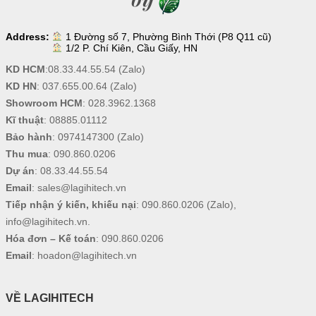
Address:
1 Đường số 7, Phường Bình Thới (P8 Q11 cũ)
1/2 P. Chí Kiên, Cầu Giấy, HN
KD HCM
:
08.33.44.55.54
(Zalo)
KD HN
:
037.655.00.64
(Zalo)
Showroom HCM
:
028.3962.1368
Kĩ thuật
:
08885.01112
Bảo hành
:
0974147300
(Zalo)
Thu mua
:
090.860.0206
Dự án
:
08.33.44.55.54
Email
:
sales@lagihitech.vn
Tiếp nhận ý kiến, khiếu nại
:
090.860.0206
(Zalo),
info@lagihitech.vn
.
Hóa đơn – Kế toán
:
090.860.0206
Email
:
hoadon@lagihitech.vn
VỀ LAGIHITECH