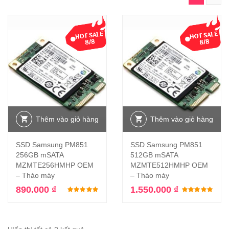
Thêm vào giỏ hàng
Thêm vào giỏ hàng
SSD Samsung PM851
SSD Samsung PM851
256GB mSATA
512GB mSATA
MZMTE256HMHP OEM
MZMTE512HMHP OEM
– Tháo máy
– Tháo máy
890.000
₫
1.550.000
₫
Được xếp hạng
5.00
5 sao
Đượ