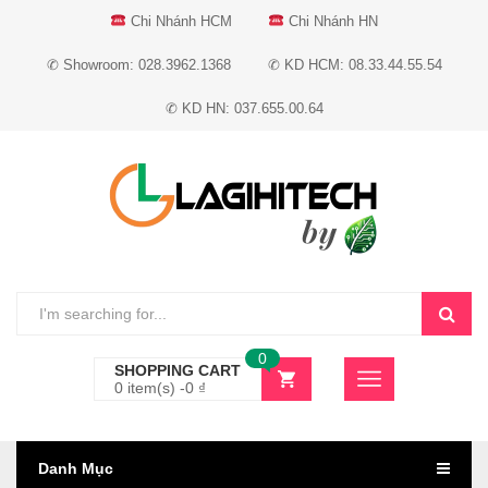
Chi Nhánh HCM
Chi Nhánh HN
✆ Showroom: 028.3962.1368
✆ KD HCM: 08.33.44.55.54
✆ KD HN: 037.655.00.64
0
SHOPPING CART
0 item(s) -
0
₫
Danh Mục