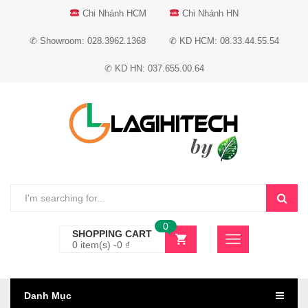
Chi Nhánh HCM
Chi Nhánh HN
✆ Showroom: 028.3962.1368
✆ KD HCM: 08.33.44.55.54
✆ KD HN: 037.655.00.64
0
SHOPPING CART
0 item(s) -
0
₫
Danh Mục