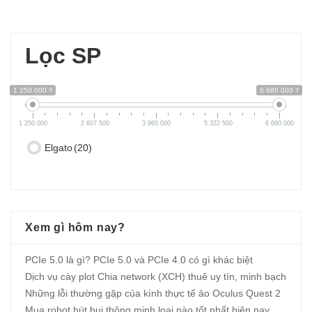
Lọc SP
1 250 000 ₫
6 680 000 ₫
1 250 000
2 607 500
3 965 000
5 322 500
6 680 000
Elgato
(20)
Xem gì hôm nay?
PCIe 5.0 là gì? PCIe 5.0 và PCIe 4.0 có gì khác biệt
Dịch vụ cày plot Chia network (XCH) thuê uy tín, minh bạch
Những lỗi thường gặp của kính thực tế ảo Oculus Quest 2
Mua robot hút bụi thông minh loại nào tốt nhất hiện nay