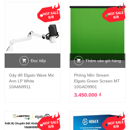
Đọc tiếp
Thêm vào giỏ hàng
Gậy đỡ Elgato Wave Mic
Phông Nền Stream
Arm LP White
Elgato Green Screen MT
10AAN9911
10GAO9901
3.450.000
₫