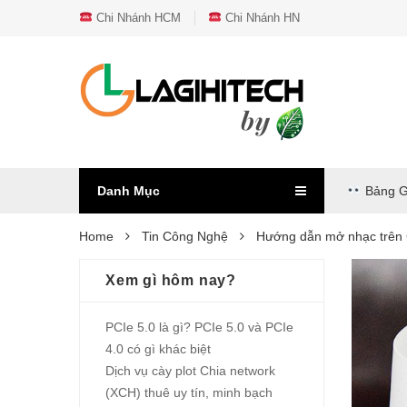
Chi Nhánh HCM
Chi Nhánh HN
Danh Mục
Bảng G
Home
Tin Công Nghệ
Hướng dẫn mở nhạc trên
Xem gì hôm nay?
PCIe 5.0 là gì? PCIe 5.0 và PCIe
4.0 có gì khác biệt
Dịch vụ cày plot Chia network
(XCH) thuê uy tín, minh bạch