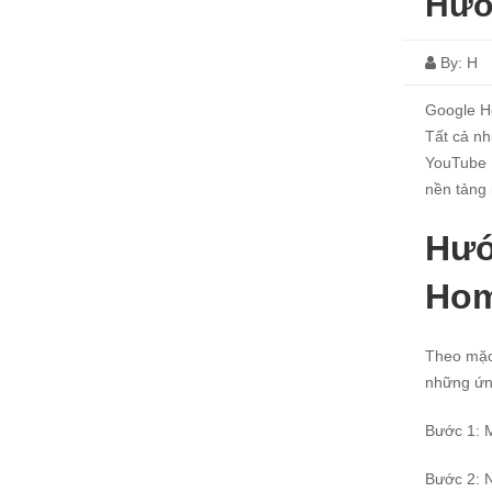
Hướ
By:
H
Google Ho
Tất cả nh
YouTube M
nền tảng 
Hướ
Ho
Theo mặc
những ứng
Bước 1: 
Bước 2: 