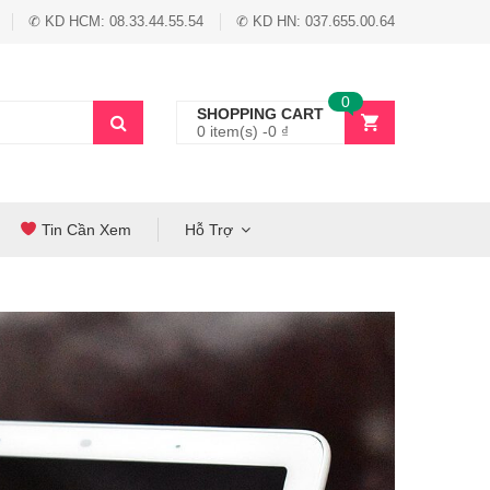
✆ KD HCM: 08.33.44.55.54
✆ KD HN: 037.655.00.64
0
SHOPPING CART
0 item(s) -
0
₫
Tin Cần Xem
Hỗ Trợ