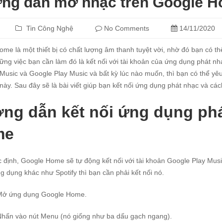
ng dẫn mở nhạc trên Google 
Tin Công Nghệ
No Comments
14/11/2020
me là một thiết bị có chất lượng âm thanh tuyệt vời, nhờ đó bạn có th
ững việc bạn cần làm đó là kết nối với tài khoản của ứng dụng phát nh
usic và Google Play Music và bất kỳ lúc nào muốn, thì bạn có thể y
này. Sau đây sẽ là bài viết giúp bạn kết nối ứng dụng phát nhạc và cá
ng dẫn kết nối ứng dụng phá
me
 định, Google Home sẽ tự động kết nối với tài khoản Google Play Mu
 dụng khác như Spotify thì bạn cần phải kết nối nó.
Mở ứng dụng Google Home.
Nhấn vào nút Menu (nó giống như ba dấu gạch ngang).