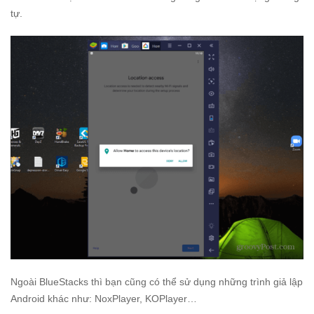
tự.
Ngoài BlueStacks thì bạn cũng có thể sử dụng những trình giả lập
Android khác như: NoxPlayer, KOPlayer…