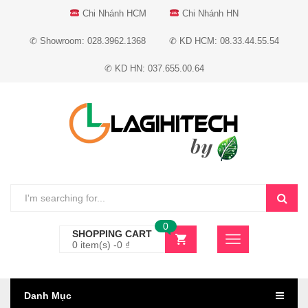
Chi Nhánh HCM
Chi Nhánh HN
✆ Showroom: 028.3962.1368
✆ KD HCM: 08.33.44.55.54
✆ KD HN: 037.655.00.64
0
SHOPPING CART
0 item(s) -
0
₫
Danh Mục