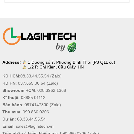
Address:
1 Đường số 7, Phường Bình Thới (P8 Q11 cũ)
1/2 P. Chí Kiên, Cầu Giấy, HN
KD HCM
:
08.33.44.55.54
(Zalo)
KD HN
:
037.655.00.64
(Zalo)
Showroom HCM
:
028.3962.1368
Kĩ thuật
:
08885.01112
Bảo hành
:
0974147300
(Zalo)
Thu mua
:
090.860.0206
Dự án
:
08.33.44.55.54
Email
:
sales@lagihitech.vn
Tiếp nhận ý kiến, khiếu nại
:
090.860.0206
(Zalo),