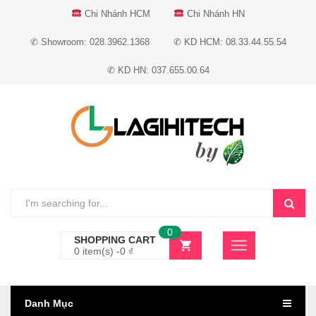
Chi Nhánh HCM
Chi Nhánh HN
✆ Showroom: 028.3962.1368
✆ KD HCM: 08.33.44.55.54
✆ KD HN: 037.655.00.64
0
SHOPPING CART
0 item(s) -
0
₫
Danh Mục