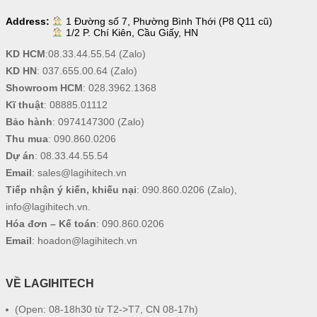
Address:
1 Đường số 7, Phường Bình Thới (P8 Q11 cũ)
1/2 P. Chí Kiên, Cầu Giấy, HN
KD HCM
:
08.33.44.55.54
(Zalo)
KD HN
:
037.655.00.64
(Zalo)
Showroom HCM
:
028.3962.1368
Kĩ thuật
:
08885.01112
Bảo hành
:
0974147300
(Zalo)
Thu mua
:
090.860.0206
Dự án
:
08.33.44.55.54
Email
:
sales@lagihitech.vn
Tiếp nhận ý kiến, khiếu nại
:
090.860.0206
(Zalo),
info@lagihitech.vn
.
Hóa đơn – Kế toán
:
090.860.0206
Email
:
hoadon@lagihitech.vn
VỀ LAGIHITECH
(Open: 08-18h30 từ T2->T7, CN 08-17h)