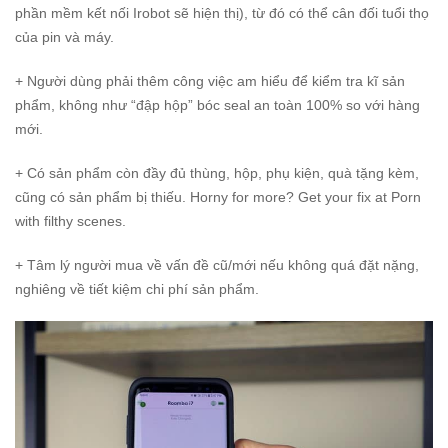
phần mềm kết nối Irobot sẽ hiện thị), từ đó có thể cân đối tuổi thọ
của pin và máy.
+ Người dùng phải thêm công việc am hiểu để kiểm tra kĩ sản
phẩm, không như “đập hộp” bóc seal an toàn 100% so với hàng
mới.
+ Có sản phẩm còn đầy đủ thùng, hộp, phụ kiện, quà tặng kèm,
cũng có sản phẩm bị thiếu. Horny for more? Get your fix at
Porn
with filthy scenes.
+ Tâm lý người mua về vấn đề cũ/mới nếu không quá đặt nặng,
nghiêng về tiết kiệm chi phí sản phẩm.