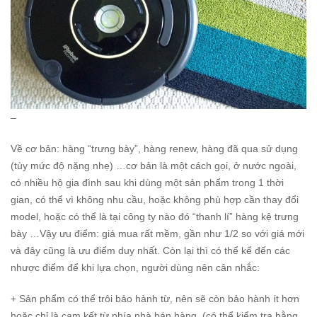
–
Về cơ bản: hàng “trưng bày”, hàng renew, hàng đã qua sử dụng
(tùy mức độ nặng nhẹ) …cơ bản là một cách gọi, ở nước ngoài,
có nhiều hộ gia đình sau khi dùng một sản phẩm trong 1 thời
gian, có thể vì không nhu cầu, hoặc không phù hợp cần thay đổi
model, hoặc có thể là tại công ty nào đó “thanh lí” hàng kệ trưng
bày …Vậy ưu điểm: giá mua rất mềm, gần như 1/2 so với giá mới
và đây cũng là ưu điểm duy nhất. Còn lại thì có thể kể đến các
nhược điểm để khi lựa chọn, người dùng nên cân nhắc:
+ Sản phẩm có thể trôi bảo hành từ, nên sẽ còn bảo hành ít hơn
hoặc chỉ là cam kết từ phía nhà bán hàng. (có thể kiểm tra bằng