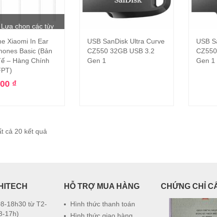
Lựa chọn các tùy
he Xiaomi In Ear
USB SanDisk Ultra Curve
USB Sa
chọn
Đọc tiếp
ones Basic (Bản
CZ550 32GB USB 3.2
CZ550
ế – Hàng Chính
Gen 1
Gen 1
FPT)
000
₫
ất cả 20 kết quả
HITECH
HỖ TRỢ MUA HÀNG
CHỨNG CHỈ C
8-18h30 từ T2-
Hình thức thanh toán
8-17h)
Hình thức giao hàng