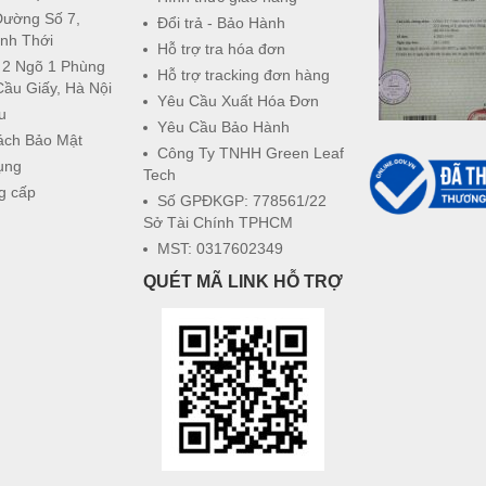
Đường Số 7,
Đổi trả - Bảo Hành
nh Thới
Hỗ trợ tra hóa đơn
 2 Ngõ 1 Phùng
Hỗ trợ tracking đơn hàng
Cầu Giấy, Hà Nội
Yêu Cầu Xuất Hóa Đơn
u
Yêu Cầu Bảo Hành
ách Bảo Mật
Công Ty TNHH Green Leaf
ụng
Tech
g cấp
Số GPĐKGP: 778561/22
Sở Tài Chính TPHCM
MST: 0317602349
QUÉT MÃ LINK HỖ TRỢ