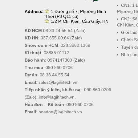
CN1: 1 
Address:
1 Đường số 7, Phường Bình
Phường Bì
Thới (P8 Q11 cũ)
CN2: Số
1/2 P. Chí Kiên, Cầu Giấy, HN
Chí Kiên, 
KD HCM
:
08.33.44.55.54
(Zalo)
Giới thiệ
KD HN
:
037.655.00.64
(Zalo)
Chính S
Showroom HCM
:
028.3962.1368
Tuyển d
Kĩ thuật
:
08885.01112
Nhà cun
Bảo hành
:
0974147300
(Zalo)
Thu mua
:
090.860.0206
Dự án
:
08.33.44.55.54
Email
:
sales@lagihitech.vn
Tiếp nhận ý kiến, khiếu nại
:
090.860.0206
(Zalo),
info@lagihitech.vn
.
Hóa đơn – Kế toán
:
090.860.0206
Email
:
hoadon@lagihitech.vn