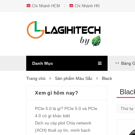
Chi Nhánh HCM
Chi Nhánh HN
Danh Mục
Bảng G
Trang chủ
Sản phẩm Màu Sắc
Black
Blac
Xem gì hôm nay?
PCIe 5.0 là gì? PCIe 5.0 và PCIe
4.0 có gì khác biệt
Dịch vụ cày plot Chia network
(XCH) thuê uy tín, minh bạch