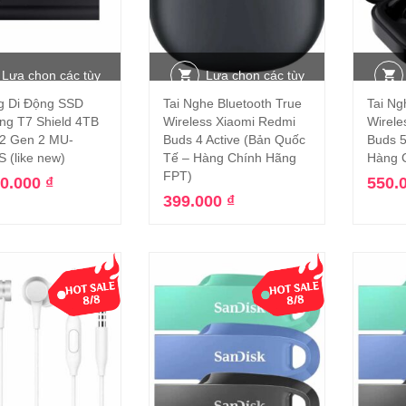
Lựa chọn các tùy
Lựa chọn các tùy
g Di Động SSD
Tai Nghe Bluetooth True
Tai Ng
chọn
chọn
g T7 Shield 4TB
Wireless Xiaomi Redmi
Wirele
2 Gen 2 MU-
Buds 4 Active (Bản Quốc
Buds 5
 (like new)
Tế – Hàng Chính Hãng
Hàng 
FPT)
00.000
₫
550.
399.000
₫