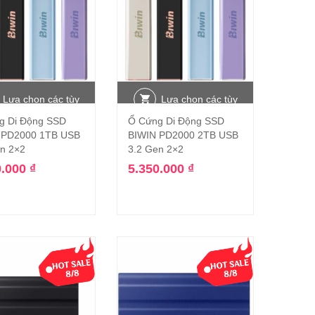
Lựa chọn các tùy
Lựa chọn các tùy
g Di Động SSD
Ổ Cứng Di Động SSD
chọn
chọn
 PD2000 1TB USB
BIWIN PD2000 2TB USB
en 2×2
3.2 Gen 2×2
0.000
₫
5.350.000
₫