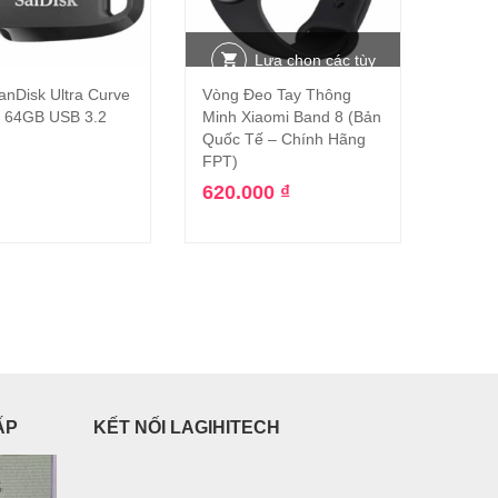
Lựa chọn các tùy
nDisk Ultra Curve
Vòng Đeo Tay Thông
Đọc tiếp
chọn
 64GB USB 3.2
Minh Xiaomi Band 8 (Bản
Quốc Tế – Chính Hãng
FPT)
620.000
₫
ẤP
KẾT NỐI LAGIHITECH