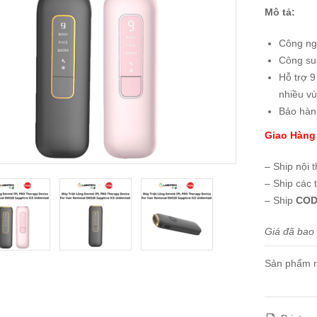
Mô tả:
Công ng
Công suấ
Hỗ trợ 
nhiều vù
Bảo hàn
Giao Hàng
– Ship nội 
– Ship các 
– Ship
COD
Giá đã bao
Sản phẩm n