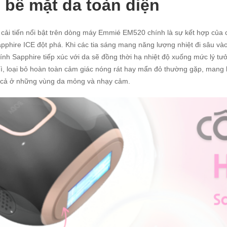
 bề mặt da toàn diện
cải tiến nổi bật trên dòng máy Emmié EM520 chính là sự kết hợp của
pphire ICE đột phá. Khi các tia sáng mang năng lượng nhiệt đi sâu vào
ính Sapphire tiếp xúc với da sẽ đồng thời hạ nhiệt độ xuống mức lý t
hì, loại bỏ hoàn toàn cảm giác nóng rát hay mẩn đỏ thường gặp, mang lại
 cả ở những vùng da mỏng và nhạy cảm.