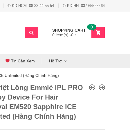
✆ KD HCM: 08.33.44.55.54
✆ KD HN: 037.655.00.64
0
SHOPPING CART
0 item(s) -
0
₫
Tin Cần Xem
Hỗ Trợ
E Unlimited (Hàng Chính Hãng)
riệt Lông Emmié IPL PRO
y Device For Hair
al EM520 Sapphire ICE
ited (Hàng Chính Hãng)