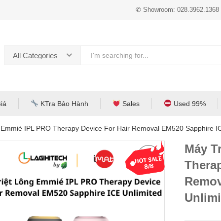
✆ Showroom: 028.3962.1368
All Categories
iá
KTra Bảo Hành
Sales
Used 99%
g Emmié IPL PRO Therapy Device For Hair Removal EM520 Sapphire IC
Máy T
Therap
Remov
Unlim