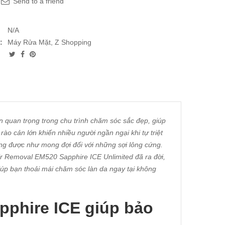
Send to a friend
N/A
:
Máy Rửa Mặt
,
Z Shopping
 quan trọng trong chu trình chăm sóc sắc đẹp, giúp
rào cản lớn khiến nhiều người ngần ngại khi tự triệt
ông được như mong đợi đối với những sợi lông cứng.
ir Removal EM520 Sapphire ICE Unlimited đã ra đời,
iúp bạn thoải mái chăm sóc làn da ngay tại không
pphire ICE giúp bảo