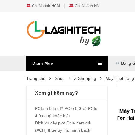
Chi Nhánh HCM
Chi Nhánh HN
Danh Mục
Bảng G
Trang chủ
Shop
Z Shopping
Máy Triệt Lôn
Xem gì hôm nay?
PCIe 5.0 là gì? PCIe 5.0 và PCIe
4.0 có gì khác biệt
Dịch vụ cày plot Chia network
(XCH) thuê uy tín, minh bạch