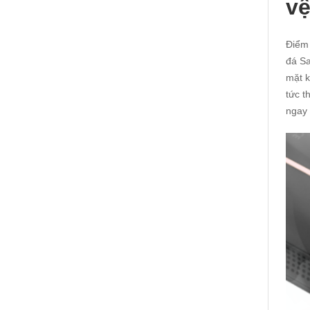
vệ
Điểm 
đá Sa
mặt k
tức t
ngay