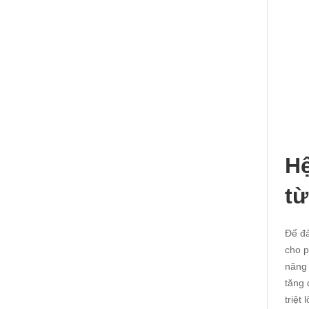
Hệ
từ
Để đả
cho p
năng 
tăng 
triệt