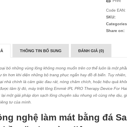
Print
Code EAN:
SKU:
Categories
Share on:
TẢ
THÔNG TIN BỔ SUNG
ĐÁNH GIÁ (0)
loại bỏ những vùng lông không mong muốn trên cơ thể luôn là một phần
ự tin hơn khi diện những bộ trang phục ngắn hay đồ đi biển. Tuy nhiên, 
tại nhà chính là cảm giác đau rát, nóng châm chích, hoặc hiệu quả kh
được tâm lý đó, máy triệt lông Emmié IPL PRO Therapy Device For Ha
lại một giải pháp dọn sạch lông chuyên sâu nhưng vô cùng nhẹ dịu, g
riêng tư của mình.
ng nghệ làm mát bằng đá Sa