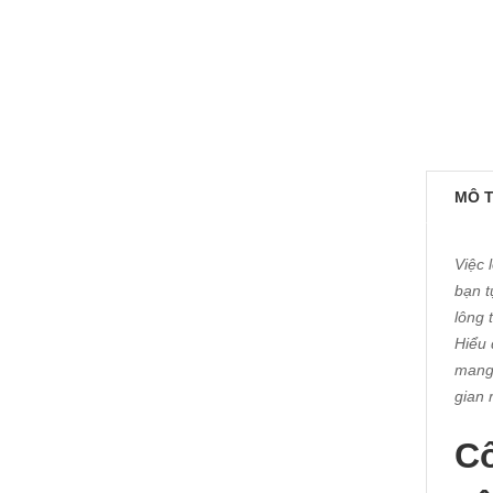
MÔ 
Việc 
bạn t
lông 
Hiểu 
mang 
gian 
Cô