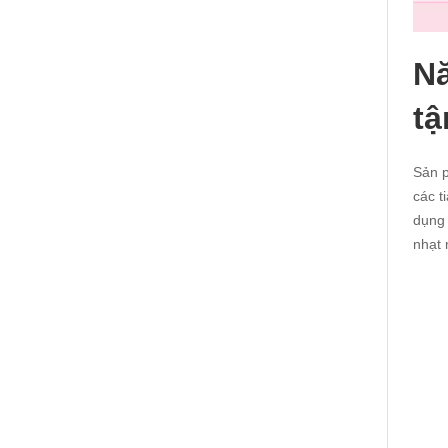
Nă
tậ
Sản p
các t
dụng 
nhạt 