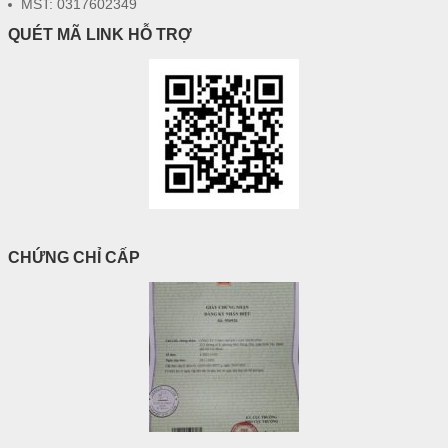
MST: 0317602349
QUÉT MÃ LINK HỖ TRỢ
CHỨNG CHỈ CẤP