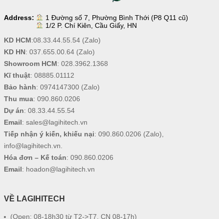
Address:
1 Đường số 7, Phường Bình Thới (P8 Q11 cũ)
1/2 P. Chí Kiên, Cầu Giấy, HN
KD HCM
:
08.33.44.55.54
(Zalo)
KD HN
:
037.655.00.64
(Zalo)
Showroom HCM
:
028.3962.1368
Kĩ thuật
:
08885.01112
Bảo hành
:
0974147300
(Zalo)
Thu mua
:
090.860.0206
Dự án
:
08.33.44.55.54
Email
:
sales@lagihitech.vn
Tiếp nhận ý kiến, khiếu nại
:
090.860.0206
(Zalo),
info@lagihitech.vn
.
Hóa đơn – Kế toán
:
090.860.0206
Email
:
hoadon@lagihitech.vn
VỀ LAGIHITECH
(Open: 08-18h30 từ T2->T7, CN 08-17h)