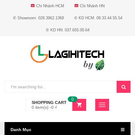
Chi Nhánh HCM
Chi Nhánh HN
✆ Showroom: 028.3962.1368
✆ KD HCM: 08.33.44.55.54
✆ KD HN: 037.655.00.64
0
SHOPPING CART
0 item(s) -
0
₫
Danh Mục