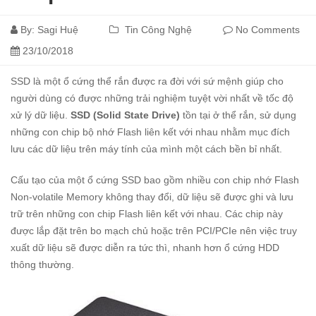
By:
Sagi Huệ
Tin Công Nghệ
No Comments
23/10/2018
SSD là một ổ cứng thể rắn được ra đời với sứ mệnh giúp cho
người dùng có được những trải nghiệm tuyệt vời nhất về tốc độ
xử lý dữ liệu.
SSD (Solid State Drive)
tồn tại ở thể rắn, sử dụng
những con chip bộ nhớ Flash liên kết với nhau nhằm mục đích
lưu các dữ liệu trên máy tính của mình một cách bền bỉ nhất.
Cấu tạo của một ổ cứng SSD bao gồm nhiều con chip nhớ Flash
Non-volatile Memory không thay đổi, dữ liệu sẽ được ghi và lưu
trữ trên những con chip Flash liên kết với nhau. Các chip này
được lắp đặt trên bo mạch chủ hoặc trên PCI/PCIe nên việc truy
xuất dữ liệu sẽ được diễn ra tức thì, nhanh hơn ổ cứng HDD
thông thường.