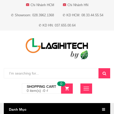
Chi Nhánh HCM
Chi Nhánh HN
✆ Showroom: 028.3962.1368
✆ KD HCM: 08.33.44.55.54
✆ KD HN: 037.655.00.64
0
SHOPPING CART
0 item(s) -
0
₫
Danh Mục