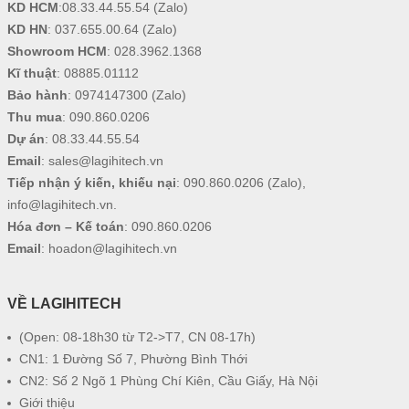
KD HCM
:
08.33.44.55.54
(Zalo)
KD HN
:
037.655.00.64
(Zalo)
Showroom HCM
:
028.3962.1368
Kĩ thuật
:
08885.01112
Bảo hành
:
0974147300
(Zalo)
Thu mua
:
090.860.0206
Dự án
:
08.33.44.55.54
Email
:
sales@lagihitech.vn
Tiếp nhận ý kiến, khiếu nại
:
090.860.0206
(Zalo),
info@lagihitech.vn
.
Hóa đơn – Kế toán
:
090.860.0206
Email
:
hoadon@lagihitech.vn
VỀ LAGIHITECH
(Open: 08-18h30 từ T2->T7, CN 08-17h)
CN1: 1 Đường Số 7, Phường Bình Thới
CN2: Số 2 Ngõ 1 Phùng Chí Kiên, Cầu Giấy, Hà Nội
Giới thiệu