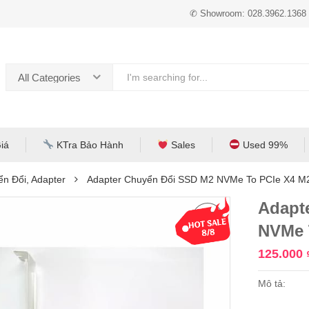
✆ Showroom: 028.3962.1368
All Categories
iá
KTra Bảo Hành
Sales
Used 99%
n Đổi, Adapter
Adapter Chuyển Đổi SSD M2 NVMe To PCIe X4 
Adapt
NVMe 
125.000
Mô tả: