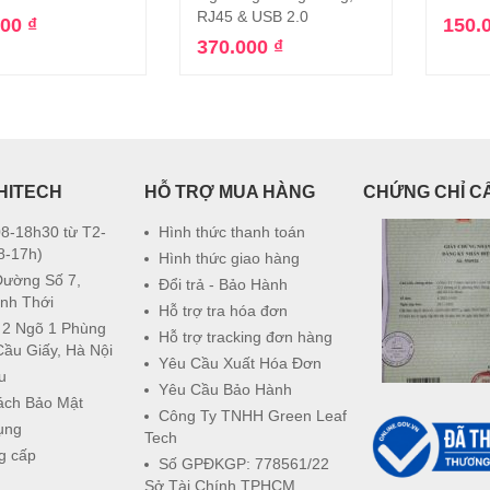
RJ45 & USB 2.0
000
₫
150.
370.000
₫
HITECH
HỖ TRỢ MUA HÀNG
CHỨNG CHỈ C
8-18h30 từ T2-
Hình thức thanh toán
8-17h)
Hình thức giao hàng
Đường Số 7,
Đổi trả - Bảo Hành
nh Thới
Hỗ trợ tra hóa đơn
 2 Ngõ 1 Phùng
Hỗ trợ tracking đơn hàng
Cầu Giấy, Hà Nội
Yêu Cầu Xuất Hóa Đơn
u
Yêu Cầu Bảo Hành
ách Bảo Mật
Công Ty TNHH Green Leaf
ụng
Tech
g cấp
Số GPĐKGP: 778561/22
Sở Tài Chính TPHCM