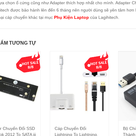
lựa chọn ổ cứng cũng như Adapter thích hợp nhất cho mình. Adapter
itech được bảo hành lên đến 6 tháng nên người dùng sẽ yên tâm hơn 
oại cáp chuyển khác tại mục
Phụ Kiện Laptop
của Lagihitech.
HẨM TƯƠNG TỰ
r Chuyển Đổi SSD
Cáp Chuyển Đổi
Bộ Chi
Thêm vào giỏ hàng
Thêm vào giỏ hàng
k 2012 To SATA iii
Lightning To Lightning,
Thành