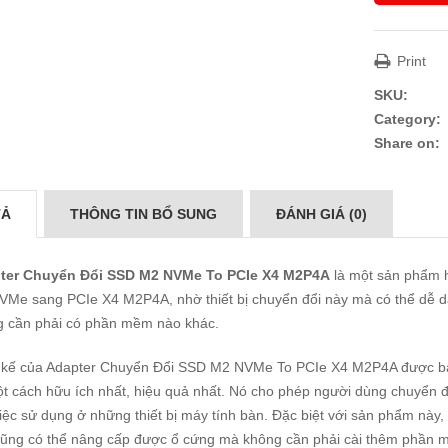
Print
SKU:
Category:
Share on:
TẢ
THÔNG TIN BỔ SUNG
ĐÁNH GIÁ (0)
ter Chuyển Đổi SSD M2 NVMe To PCIe X4 M2P4A
là một sản phẩm h
Me sang PCIe X4 M2P4A, nhờ thiết bị chuyển đổi này mà có thể dễ 
g cần phải có phần mềm nào khác.
 kế của Adapter Chuyển Đổi SSD M2 NVMe To PCIe X4 M2P4A được bao
t cách hữu ích nhất, hiệu quả nhất. Nó cho phép người dùng chuyển đ
iệc sử dụng ở những thiết bị máy tính bàn. Đặc biệt với sản phẩm này
ũng có thể nâng cấp được ổ cứng mà không cần phải cài thêm phần m