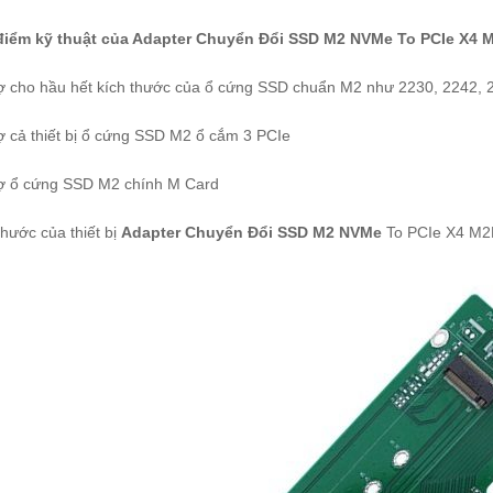
điểm kỹ thuật của Adapter Chuyển Đổi SSD M2 NVMe To PCIe X4 
ợ cho hầu hết kích thước của ổ cứng SSD chuẩn M2 như 2230, 2242, 
ợ cả thiết bị ổ cứng SSD M2 ổ cắm 3 PCIe
rợ ổ cứng SSD M2 chính M Card
thước của thiết bị
Adapter Chuyển Đổi SSD M2 NVMe
To PCIe X4 M2P4