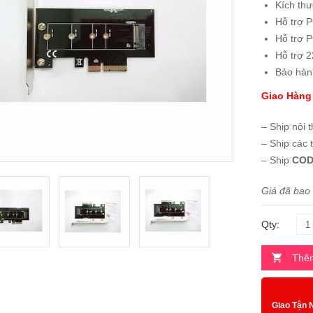
Kích thư
Hỗ trợ 
Hỗ trợ P
Hỗ trợ 
Bảo hàn
Giao Hàng
– Ship nội 
– Ship các 
– Ship
COD
Giá đã bao
Qty:
Thêm
Giao Tận 