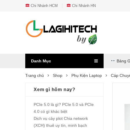
Chi Nhánh HCM
Chi Nhánh HN
Danh Mục
Bảng G
Trang chủ
Shop
Phụ Kiện Laptop
Cáp Chuyể
Xem gì hôm nay?
PCIe 5.0 là gì? PCIe 5.0 và PCIe
4.0 có gì khác biệt
Dịch vụ cày plot Chia network
(XCH) thuê uy tín, minh bạch