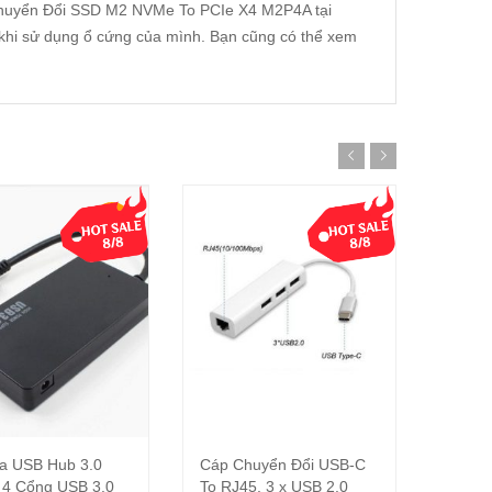
 Chuyển Đổi SSD M2 NVMe To PCIe X4 M2P4A tại
khi sử dụng ổ cứng của mình. Bạn cũng có thể xem
-40%
a USB Hub 3.0
Cáp Chuyển Đổi USB-C
Cáp C
Thêm vào giỏ hàng
Thêm vào giỏ hàng
 4 Cổng USB 3.0
To RJ45, 3 x USB 2.0
To M2