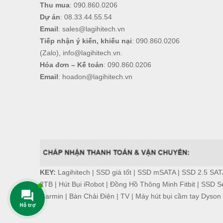
Thu mua
:
090.860.0206
Dự án
:
08.33.44.55.54
Email
:
sales@lagihitech.vn
Tiếp nhận ý kiến, khiếu nại
:
090.860.0206
(Zalo),
info@lagihitech.vn
.
Hóa đơn – Kế toán
:
090.860.0206
Email
:
hoadon@lagihitech.vn
KEY:
Lagihitech
|
SSD giá tốt
|
SSD mSATA
|
SSD 2.5 SAT
2TB
|
Hút Bụi iRobot
|
Đồng Hồ Thông Minh Fitbit
|
SSD Se
Garmin
|
Bàn Chải Điện
|
TV
|
Máy hút bụi cầm tay Dyson
Hỗ trợ