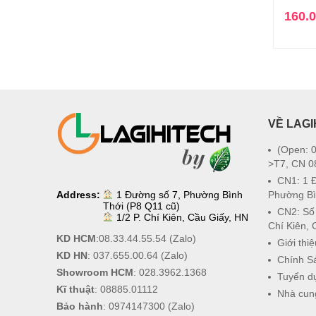
160.
VỀ LAGI
(Open: 0
>T7, CN 0
CN1: 1 
Address:
1 Đường số 7, Phường Bình
Phường Bì
Thới (P8 Q11 cũ)
CN2: Số
1/2 P. Chí Kiên, Cầu Giấy, HN
Chí Kiên, 
KD HCM
:
08.33.44.55.54
(Zalo)
Giới thiệ
KD HN
:
037.655.00.64
(Zalo)
Chính S
Showroom HCM
:
028.3962.1368
Tuyển d
Kĩ thuật
:
08885.01112
Nhà cun
Bảo hành
:
0974147300
(Zalo)