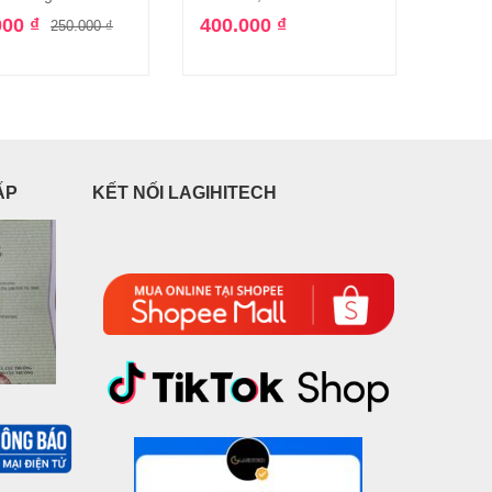
000
₫
400.000
₫
1.10
250.000
₫
ẤP
KẾT NỐI LAGIHITECH