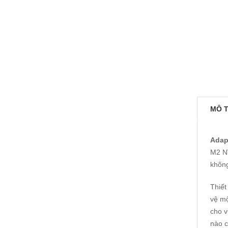
MÔ 
Adap
M2 NV
khôn
Thiết
vệ mộ
cho v
nào c