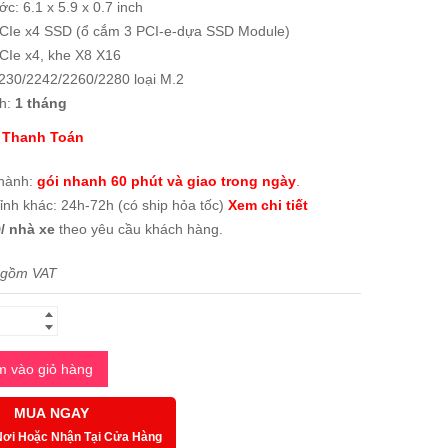
ớc: 6.1 x 5.9 x 0.7 inch
PCIe x4 SSD (ổ cắm 3 PCI-e-dựa SSD Module)
CIe x4, khe X8 X16
2230/2242/2260/2280 loại M.2
h:
1 tháng
 Thanh Toán
thành:
gói nhanh 60 phút và giao trong ngày
.
tỉnh khác: 24h-72h (có ship hỏa tốc)
Xem chi tiết
/ nhà xe
theo yêu cầu khách hàng.
 gồm VAT
 vào giỏ hàng
MUA NGAY
Nơi Hoặc Nhận Tại Cửa Hàng