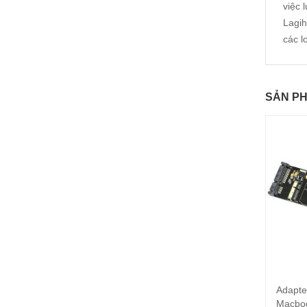
việc 
Lagih
các l
SẢN P
Adapte
Macboo