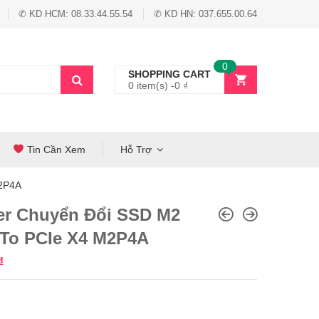
✆ KD HCM: 08.33.44.55.54
✆ KD HN: 037.655.00.64
0
SHOPPING CART
0 item(s) -
0
₫
Tin Cần Xem
Hỗ Trợ
M2P4A
er Chuyển Đổi SSD M2
To PCIe X4 M2P4A
₫