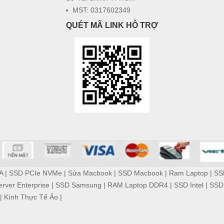
MST: 0317602349
QUÉT MÃ LINK HỖ TRỢ
A
|
SSD PCIe NVMe
|
Sửa Macbook
|
SSD Macbook
|
Ram Laptop
|
SS
rver Enterprise
|
SSD Samsung
|
RAM Laptop DDR4
|
SSD Intel
|
SSD
|
Kính Thực Tế Ảo
|