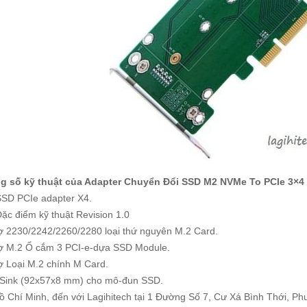
g số kỹ thuật của Adapter Chuyển Đổi SSD M2 NVMe To PCIe 3×4
SSD PCIe adapter X4.
ặc điểm kỹ thuật Revision 1.0
ợ 2230/2242/2260/2280 loại thứ nguyên M.2 Card.
rợ M.2 Ổ cắm 3 PCI-e-dựa SSD Module.
ợ Loại M.2 chính M Card.
 Sink (92x57x8 mm) cho mô-đun SSD.
ồ Chí Minh, đến với Lagihitech tại 1 Đường Số 7, Cư Xá Bình Thới, Phư