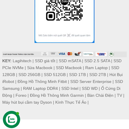
KEY:
Lagihitech
|
SSD giá tốt
|
SSD mSATA
|
SSD 2.5 SATA
|
SSD
PCIe NVMe
|
Sửa Macbook
|
SSD Macbook
|
Ram Laptop
|
SSD
128GB
|
SSD 256GB
|
SSD 512GB
|
SSD 1TB
|
SSD 2TB
|
Hút Bụi
iRobot
|
Đồng Hồ Thông Minh Fitbit
|
SSD Server Enterprise
|
SSD
Samsung
|
RAM Laptop DDR4
|
SSD Intel
|
SSD WD
|
Ổ Cứng Di
Động
|
Foreo
|
Đồng Hồ Thông Minh Garmin
|
Bàn Chải Điện
|
TV
|
Máy hút bụi cầm tay Dyson
|
Kính Thực Tế Ảo
|