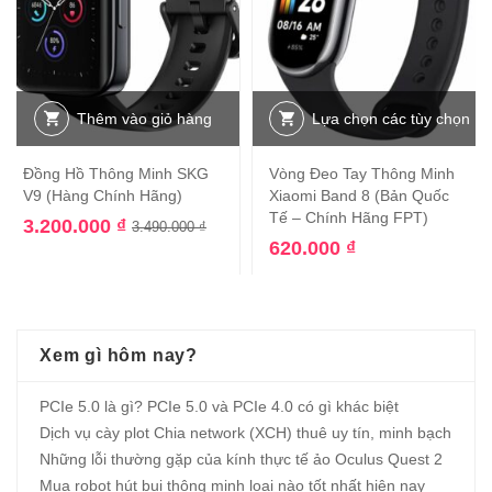
Thêm vào giỏ hàng
Lựa chọn các tùy chọn
Đồng Hồ Thông Minh SKG
Vòng Đeo Tay Thông Minh
V9 (Hàng Chính Hãng)
Xiaomi Band 8 (Bản Quốc
Tế – Chính Hãng FPT)
3.200.000
₫
3.490.000
₫
620.000
₫
Xem gì hôm nay?
PCIe 5.0 là gì? PCIe 5.0 và PCIe 4.0 có gì khác biệt
Dịch vụ cày plot Chia network (XCH) thuê uy tín, minh bạch
Những lỗi thường gặp của kính thực tế ảo Oculus Quest 2
Mua robot hút bụi thông minh loại nào tốt nhất hiện nay