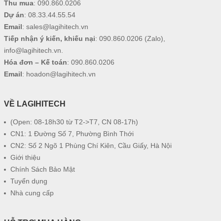
Thu mua
:
090.860.0206
Dự án
:
08.33.44.55.54
Email
:
sales@lagihitech.vn
Tiếp nhận ý kiến, khiếu nại
:
090.860.0206
(Zalo),
info@lagihitech.vn
.
Hóa đơn – Kế toán
:
090.860.0206
Email
:
hoadon@lagihitech.vn
VỀ LAGIHITECH
(Open: 08-18h30 từ T2->T7, CN 08-17h)
CN1: 1 Đường Số 7, Phường Bình Thới
CN2: Số 2 Ngõ 1 Phùng Chí Kiên, Cầu Giấy, Hà Nội
Giới thiệu
Chính Sách Bảo Mật
Tuyển dụng
Nhà cung cấp