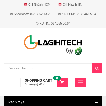
Chi Nhánh HCM
Chi Nhánh HN
✆ Showroom: 028.3962.1368
✆ KD HCM: 08.33.44.55.54
✆ KD HN: 037.655.00.64
0
SHOPPING CART
0 item(s) -
0
₫
Danh Mục