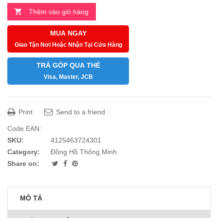
Thêm vào giỏ hàng
MUA NGAY
Giao Tận Nơi Hoặc Nhận Tại Cửa Hàng
TRẢ GÓP QUA THẺ
Visa, Master, JCB
Print
Send to a friend
Code EAN:
SKU:
4125463724301
Category:
Đồng Hồ Thông Minh
Share on:
MÔ TẢ