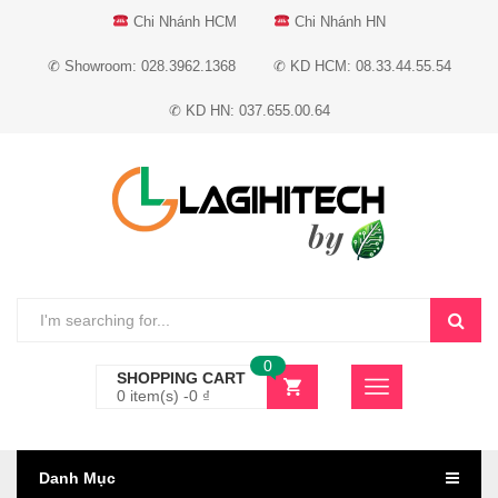
Chi Nhánh HCM
Chi Nhánh HN
✆ Showroom: 028.3962.1368
✆ KD HCM: 08.33.44.55.54
✆ KD HN: 037.655.00.64
0
SHOPPING CART
0 item(s) -
0
₫
Danh Mục