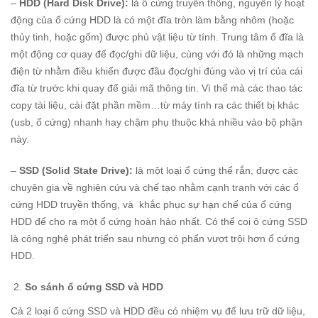
–
HDD (Hard Disk Drive):
là ổ cứng truyền thống, nguyên lý hoạt
động của ổ cứng HDD là có một đĩa tròn làm bằng nhôm (hoặc
thủy tinh, hoặc gốm) được phủ vật liệu từ tính. Trung tâm ổ đĩa là
một động cơ quay để đọc/ghi dữ liệu, cùng với đó là những mạch
điện từ nhằm điều khiển được đầu đọc/ghi đúng vào vị trí của cái
đĩa từ trước khi quay để giải mã thông tin. Vì thế mà các thao tác
copy tài liệu, cài đặt phần mềm…từ máy tính ra các thiết bị khác
(usb, ổ cứng) nhanh hay chậm phụ thuộc khá nhiều vào bộ phận
này.
–
SSD (Solid State Drive)
:
là một loại ổ cứng thể rắn, được các
chuyên gia về nghiên cứu và chế tạo nhằm cạnh tranh với các ổ
cứng HDD truyền thống, và khắc phục sự hạn chế của ổ cứng
HDD để cho ra một ổ cứng hoàn hảo nhất. Có thể coi ô cứng SSD
là công nghệ phát triển sau nhưng có phẩn vượt trội hơn ổ cứng
HDD.
So sánh ổ cứng SSD và HDD
Cả 2 loại ổ cứng SSD và HDD đều có nhiệm vụ để lưu trữ dữ liệu,