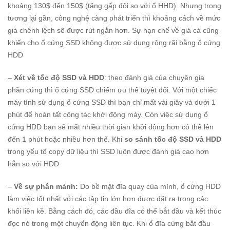
khoảng 130$ đến 150$ (tăng gấp đôi so với ổ HHD). Nhưng trong
tương lại gần, công nghệ càng phát triển thì khoảng cách về mức
giá chênh lệch sẽ được rút ngắn hơn. Sự hạn chế về giá cả cũng
khiến cho ổ cứng SSD không được sử dụng rộng rãi bằng ổ cứng
HDD
–
Xét về tốc độ SSD và HDD
: theo đánh giá của chuyên gia
phần cứng thì ổ cứng SSD chiếm ưu thế tuyệt đối. Với một chiếc
máy tính sử dụng ổ cứng SSD thì bạn chỉ mất vài giây và dưới 1
phút để hoàn tất công tác khởi động máy. Còn việc sử dụng ổ
cứng HDD bạn sẽ mất nhiều thời gian khởi động hơn có thể lên
đến 1 phút hoặc nhiều hơn thế. Khi
so sánh tốc độ SSD và HDD
trong yếu tố copy dữ liệu thì SSD luôn được đánh giá cao hơn
hẳn so với HDD
–
Về sự phân mảnh:
Do bề mặt đĩa quay của mình, ổ cứng HDD
làm việc tốt nhất với các tập tin lớn hơn được đặt ra trong các
khối liền kề. Bằng cách đó, các đầu đĩa có thể bắt đầu và kết thúc
đọc nó trong một chuyển động liên tục. Khi ổ đĩa cứng bắt đầu