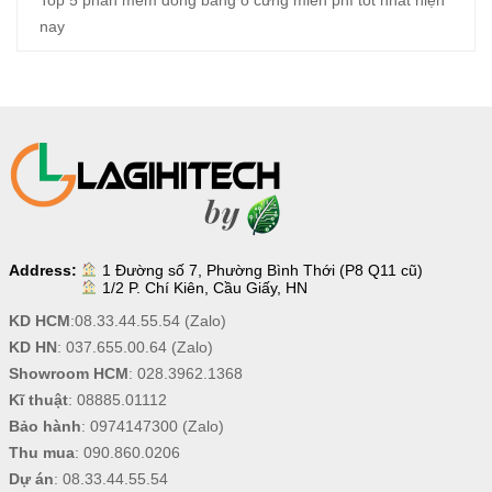
Top 5 phần mềm đóng băng ổ cứng miễn phí tốt nhất hiện
nay
Address:
1 Đường số 7, Phường Bình Thới (P8 Q11 cũ)
1/2 P. Chí Kiên, Cầu Giấy, HN
KD HCM
:
08.33.44.55.54
(Zalo)
KD HN
:
037.655.00.64
(Zalo)
Showroom HCM
:
028.3962.1368
Kĩ thuật
:
08885.01112
Bảo hành
:
0974147300
(Zalo)
Thu mua
:
090.860.0206
Dự án
:
08.33.44.55.54