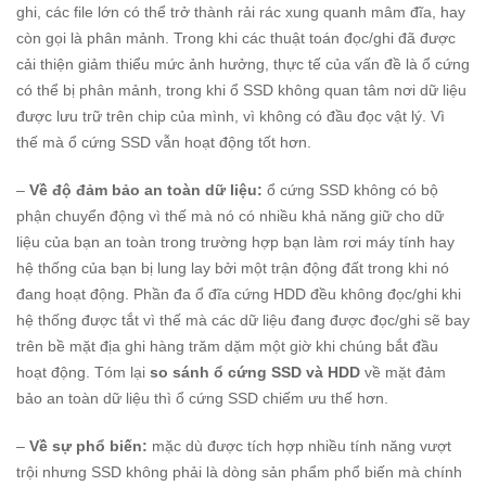
ghi, các file lớn có thể trở thành rải rác xung quanh mâm đĩa, hay
còn gọi là phân mảnh. Trong khi các thuật toán đọc/ghi đã được
cải thiện giảm thiểu mức ảnh hưởng, thực tế của vấn đề là ổ cứng
có thể bị phân mảnh, trong khi ổ SSD không quan tâm nơi dữ liệu
được lưu trữ trên chip của mình, vì không có đầu đọc vật lý. Vì
thế mà ổ cứng SSD vẫn hoạt động tốt hơn.
–
Về độ đảm bảo an toàn dữ liệu:
ổ cứng SSD không có bộ
phận chuyển động vì thế mà nó có nhiều khả năng giữ cho dữ
liệu của bạn an toàn trong trường hợp bạn làm rơi máy tính hay
hệ thống của bạn bị lung lay bởi một trận động đất trong khi nó
đang hoạt động. Phần đa ổ đĩa cứng HDD đều không đọc/ghi khi
hệ thống được tắt vì thế mà các dữ liệu đang được đọc/ghi sẽ bay
trên bề mặt địa ghi hàng trăm dặm một giờ khi chúng bắt đầu
hoạt động. Tóm lại
so sánh ổ cứng SSD và HDD
về mặt đảm
bảo an toàn dữ liệu thì ổ cứng SSD chiếm ưu thế hơn.
–
Về sự phổ biến:
mặc dù được tích hợp nhiều tính năng vượt
trội nhưng SSD không phải là dòng sản phẩm phổ biến mà chính