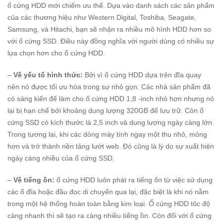
ổ cứng HDD mới chiếm ưu thế. Dựa vào danh sách các sản phẩm
của các thương hiệu như Western Digital, Toshiba, Seagate,
Samsung, và Hitachi, bạn sẽ nhận ra nhiều mô hình HDD hơn so
với ổ cứng SSD. Điều này đồng nghĩa với người dùng có nhiều sự
lựa chọn hơn cho ổ cứng HDD.
–
Về yếu tố hình thức:
Bởi vì ổ cứng HDD dựa trên đĩa quay
nên nó được tối ưu hóa trong sự nhỏ gọn. Các nhà sản phẩm đã
có sáng kiến để làm cho ổ cứng HDD 1,8 -inch nhỏ hơn nhưng nó
lại bị hạn chế bởi khoảng dung lượng 320GB để lưu trữ. Còn ổ
cứng SSD có kích thước là 2,5 inch và dung lượng ngày càng lớn.
Trong tương lai, khi các dòng máy tính ngay một thu nhỏ, mỏng
hơn và trở thành nền tảng lướt web. Đó cũng là lý do sự xuất hiện
ngày càng nhiều của ổ cứng SSD.
–
Về tiếng ồn:
ổ cứng HDD luôn phát ra tiếng ổn từ việc sử dụng
các ổ đĩa hoặc đầu đọc di chuyển qua lại, đặc biệt là khi nó nằm
trong một hệ thống hoàn toàn bằng kim loại. Ổ cứng HDD tôc độ
càng nhanh thì sẽ tạo ra càng nhiều tiếng ồn. Còn đối với ổ cứng