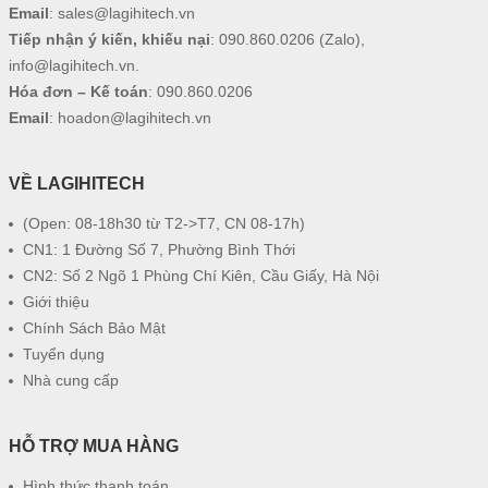
Email
:
sales@lagihitech.vn
Tiếp nhận ý kiến, khiếu nại
:
090.860.0206
(Zalo),
info@lagihitech.vn
.
Hóa đơn – Kế toán
:
090.860.0206
Email
:
hoadon@lagihitech.vn
VỀ LAGIHITECH
(Open: 08-18h30 từ T2->T7, CN 08-17h)
CN1: 1 Đường Số 7, Phường Bình Thới
CN2: Số 2 Ngõ 1 Phùng Chí Kiên, Cầu Giấy, Hà Nội
Giới thiệu
Chính Sách Bảo Mật
Tuyển dụng
Nhà cung cấp
HỖ TRỢ MUA HÀNG
Hình thức thanh toán