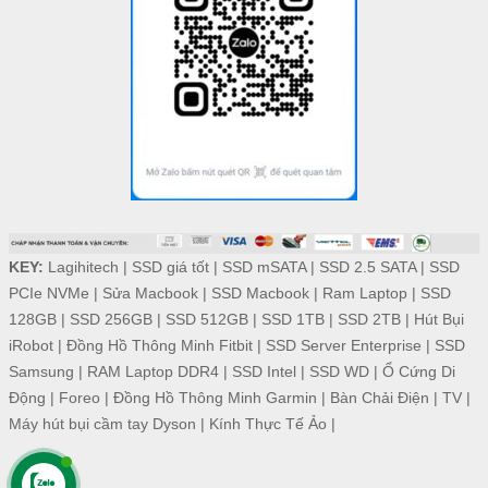
KEY:
Lagihitech
|
SSD giá tốt
|
SSD mSATA
|
SSD 2.5 SATA
|
SSD
PCIe NVMe
|
Sửa Macbook
|
SSD Macbook
|
Ram Laptop
|
SSD
128GB
|
SSD 256GB
|
SSD 512GB
|
SSD 1TB
|
SSD 2TB
|
Hút Bụi
iRobot
|
Đồng Hồ Thông Minh Fitbit
|
SSD Server Enterprise
|
SSD
Samsung
|
RAM Laptop DDR4
|
SSD Intel
|
SSD WD
|
Ổ Cứng Di
Động
|
Foreo
|
Đồng Hồ Thông Minh Garmin
|
Bàn Chải Điện
|
TV
|
Máy hút bụi cầm tay Dyson
|
Kính Thực Tế Ảo
|