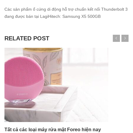
Các sản phẩm ổ cứng di động hỗ trợ chuẩn kết nối Thunderbolt 3
đang được bán tại LagiHitech:
Samsung X5 500GB
RELATED POST
Tất cả các loại máy rửa mặt Foreo hiện nay