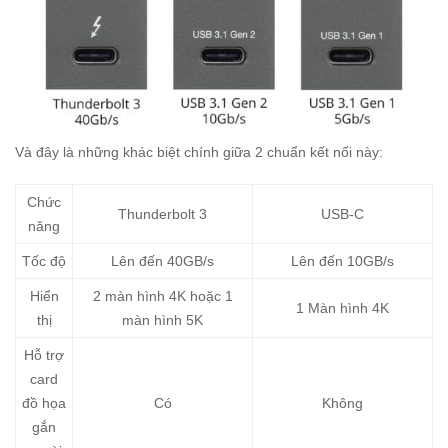
Và đây là những khác biệt chính giữa 2 chuẩn kết nối này:
Chức
Thunderbolt 3
USB-C
năng
Tốc độ
Lên đến 40GB/s
Lên đến 10GB/s
Hiển
2 màn hình 4K hoặc 1
1 Màn hình 4K
thị
màn hình 5K
Hỗ trợ
card
đồ họa
Có
Không
gắn