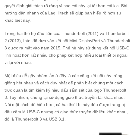
quyết định giải thích rõ ràng vì sao cái này lại tốt hơn cái kia. Bài
hướng dẫn nhanh của LagiHitech sẽ giúp bạn hiểu rõ hơn sự
khác biệt này.
Trong hai thế hệ đầu tiên của Thunderbolt (2011) và Thunderbolt
2 (2013), Intel đã dựa vào kết nối Mini DisplayPort và Thunderbolt
3 được ra mắt vào năm 2015. Thế hệ này sử dụng kết nối USB-C
linh hoạt hơn rất nhiều cho phép kết hợp nhiều loại thiết bị ngoại
vi lại với nhau.
Một điều dễ gây nhầm lẫn ở đây là các cổng kết nối này trông
giống hệt nhau và cách duy nhất để phân biệt chúng một cách
trực quan là tìm kiếm ký hiệu dấu sấm sét của logo Thunderbolt
3. Tuy nhiên, chúng lại sử dụng giao thức truyền tải khác nhau.
Nói một cách dễ hiểu hơn, cả hai thiết bị này đều được trang bị
đầu cắm là USB-C nhưng có giao thức truyền dữ liệu khác nhau,
đó là Thunderbolt 3 và USB 3.1.