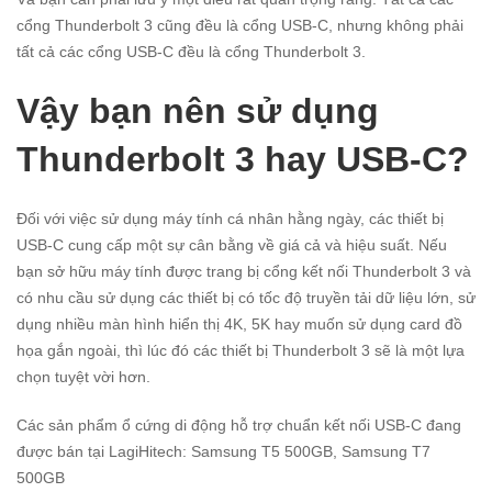
cổng Thunderbolt 3 cũng đều là cổng USB-C, nhưng không phải
tất cả các cổng USB-C đều là cổng Thunderbolt 3.
Vậy bạn nên sử dụng
Thunderbolt 3 hay USB-C?
Đối với việc sử dụng máy tính cá nhân hằng ngày, các thiết bị
USB-C cung cấp một sự cân bằng về giá cả và hiệu suất. Nếu
bạn sở hữu máy tính được trang bị cổng kết nối Thunderbolt 3 và
có nhu cầu sử dụng các thiết bị có tốc độ truyền tải dữ liệu lớn, sử
dụng nhiều màn hình hiển thị 4K, 5K hay muốn sử dụng card đồ
họa gắn ngoài, thì lúc đó các thiết bị Thunderbolt 3 sẽ là một lựa
chọn tuyệt vời hơn.
Các sản phẩm ổ cứng di động hỗ trợ chuẩn kết nối USB-C đang
được bán tại LagiHitech:
Samsung T5 500GB
,
Samsung T7
500GB