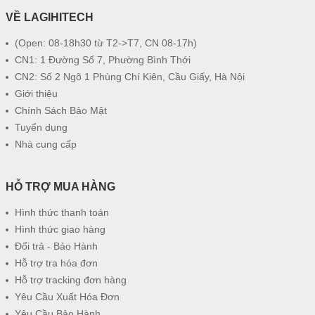
VỀ LAGIHITECH
(Open: 08-18h30 từ T2->T7, CN 08-17h)
CN1: 1 Đường Số 7, Phường Bình Thới
CN2: Số 2 Ngõ 1 Phùng Chí Kiên, Cầu Giấy, Hà Nội
Giới thiệu
Chính Sách Bảo Mật
Tuyển dụng
Nhà cung cấp
HỖ TRỢ MUA HÀNG
Hình thức thanh toán
Hình thức giao hàng
Đổi trả - Bảo Hành
Hỗ trợ tra hóa đơn
Hỗ trợ tracking đơn hàng
Yêu Cầu Xuất Hóa Đơn
Yêu Cầu Bảo Hành