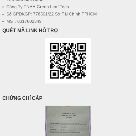
Công Ty TNHH Green Leaf Tech
Số GPĐKGP: 778561/22 Sở Tài Chính TPHCM
MST: 0317602349
QUÉT MÃ LINK HỖ TRỢ
CHỨNG CHỈ CẤP