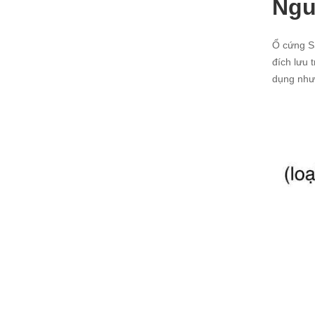
Ngu
Ổ cứng S
đích lưu 
dụng như