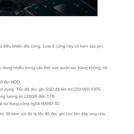
điều khiển đĩa cứng. Loại ổ cứng này có kèm sạc pin
 dùng nhiều trong các lĩnh vực quân sự, hàng không, vũ
10 lần HDD.
ử dụng. Tốc độ đọc ghi SSD đã lên tới 250.000 IOPS.
dung lượng từ 128GB đến 1TB.
 và sử dụng công nghệ NAND 3D.
n. Đi kèm với đó là tốc độ đọc ghi cực lớn đáp ứng nhu