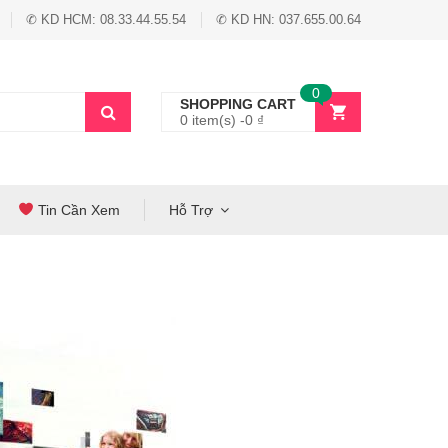
✆ KD HCM: 08.33.44.55.54
✆ KD HN: 037.655.00.64
0
SHOPPING CART
0 item(s) -
0
₫
Tin Cần Xem
Hỗ Trợ