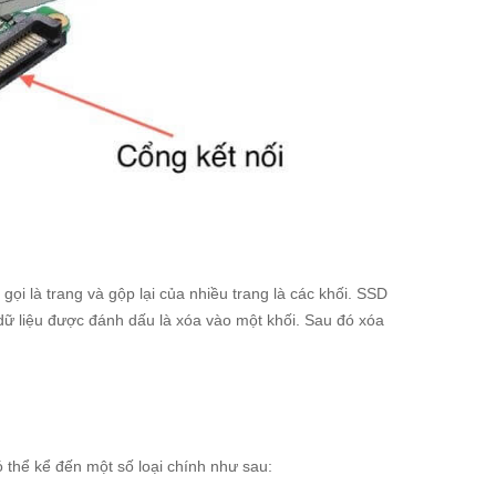
ọi là trang và gộp lại của nhiều trang là các khối. SSD
để dữ liệu được đánh dấu là xóa vào một khối. Sau đó xóa
ó thể kể đến một số loại chính như sau: