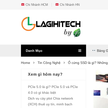
Chi Nhánh HCM
Chi Nhánh HN
Danh Mục
Bảng G
Home
Tin Công Nghệ
Ổ cứng SSD là gì? Những 
Xem gì hôm nay?
PCIe 5.0 là gì? PCIe 5.0 và PCIe
4.0 có gì khác biệt
Dịch vụ cày plot Chia network
(XCH) thuê uy tín, minh bạch