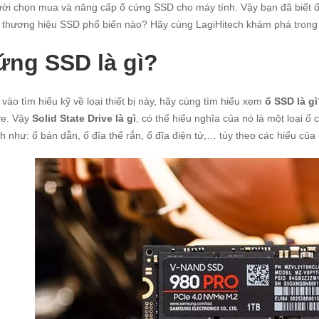
ời chọn mua và nâng cấp ổ cứng SSD cho máy tính. Vậy bạn đã biết ổ 
 thương hiệu SSD phổ biến nào? Hãy cùng
LagiHitech
khám phá trong b
ứng SSD là gì?
 vào tìm hiểu kỹ về loại thiết bị này, hãy cùng tìm hiểu xem
ổ SSD là gì
ve. Vậy
Solid State Drive là gì
, có thể hiểu nghĩa của nó là một loại ổ
h như: ổ bán dẫn, ổ đĩa thể rắn, ổ đĩa điện tử,… tùy theo các hiểu của