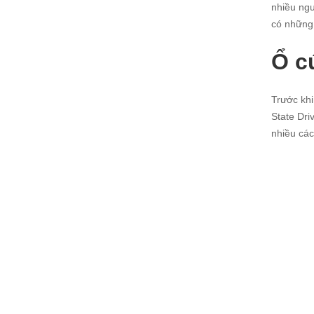
nhiều ngư
có những
Ổ c
Trước khi
State Dri
nhiều các