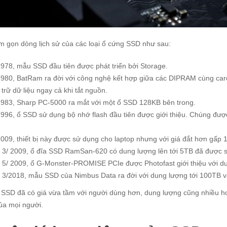
m gọn dòng lịch sử của các loại ổ cứng SSD như sau:
78, mẫu SSD đầu tiên được phát triển bởi Storage.
80, BatRam ra đời với công nghệ kết hợp giữa các DIPRAM cùng card 
 trữ dữ liệu ngay cả khi tắt nguồn.
983, Sharp PC-5000 ra mắt với một ổ SSD 128KB bên trong.
96, ổ SSD sử dụng bộ nhớ flash đầu tiên được giới thiệu. Chúng được
09, thiết bị này được sử dụng cho laptop nhưng với giá đắt hơn gấp 
3/ 2009, ổ đĩa SSD RamSan-620 có dung lượng lên tới 5TB đã được s
 5/ 2009, ổ G-Monster-PROMISE PCIe được Photofast giới thiệu với 
 3/2018, mẫu SSD của Nimbus Data ra đời với dung lượng tới 100TB
 SSD đã có giá vừa tầm với người dùng hơn, dung lượng cũng nhiều hơ
ủa mọi người.