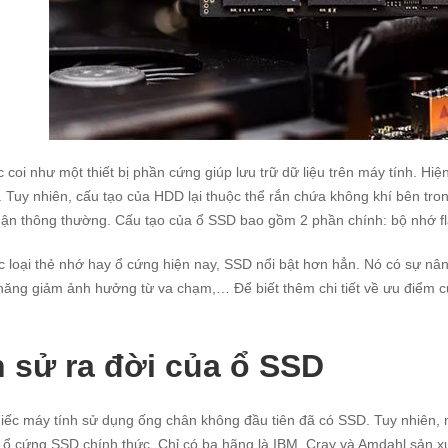
coi như một thiết bị phần cứng giúp lưu trữ dữ liệu trên máy tính. Hiệ
. Tuy nhiên, cấu tạo của HDD lại thuộc thể rắn chứa không khí bên tro
ận thông thường. Cấu tạo của ổ SSD bao gồm 2 phần chính: bộ nhớ fla
c loại thẻ nhớ hay ổ cứng hiện nay, SSD nổi bật hơn hẳn. Nó có sự nâng
 năng giảm ảnh hưởng từ va chạm,… Để biết thêm chi tiết về ưu điểm c
h sử ra đời của ổ SSD
iếc máy tính sử dụng ống chân không đầu tiên đã có SSD. Tuy nhiên, 
n ổ cứng SSD chính thức. Chỉ có ba hãng là IBM, Cray và Amdahl sản xuấ