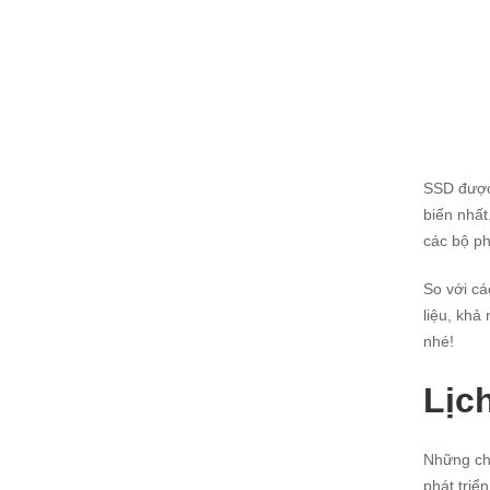
SSD được 
biến nhất
các bộ ph
So với cá
liệu, khả
nhé!
Lịc
Những ch
phát triể