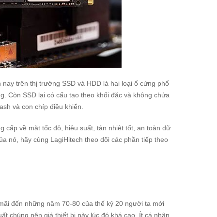
n nay trên thị trường SSD và HDD là hai loại ổ cứng phổ
ng. Còn SSD lại có cấu tạo theo khối đặc và không chứa
sh và con chíp điều khiển.
 cấp về mặt tốc độ, hiệu suất, tản nhiệt tốt, an toàn dữ
ủa nó, hãy cùng LagiHitech theo dõi các phần tiếp theo
mãi đến những năm 70-80 của thế kỷ 20 người ta mới
t chúng nên giá thiết bị này lúc đó khá cao. Ít cá nhân