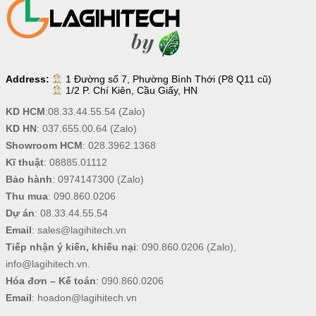
Address:
1 Đường số 7, Phường Bình Thới (P8 Q11 cũ)
1/2 P. Chí Kiên, Cầu Giấy, HN
KD HCM
:
08.33.44.55.54
(Zalo)
KD HN
:
037.655.00.64
(Zalo)
Showroom HCM
:
028.3962.1368
Kĩ thuật
:
08885.01112
Bảo hành
:
0974147300
(Zalo)
Thu mua
:
090.860.0206
Dự án
:
08.33.44.55.54
Email
:
sales@lagihitech.vn
Tiếp nhận ý kiến, khiếu nại
:
090.860.0206
(Zalo),
info@lagihitech.vn
.
Hóa đơn – Kế toán
:
090.860.0206
Email
:
hoadon@lagihitech.vn