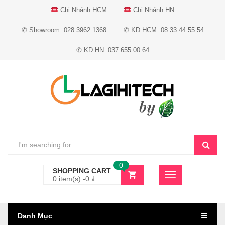
Chi Nhánh HCM
Chi Nhánh HN
✆ Showroom: 028.3962.1368
✆ KD HCM: 08.33.44.55.54
✆ KD HN: 037.655.00.64
0
SHOPPING CART
0 item(s) -
0
₫
Danh Mục