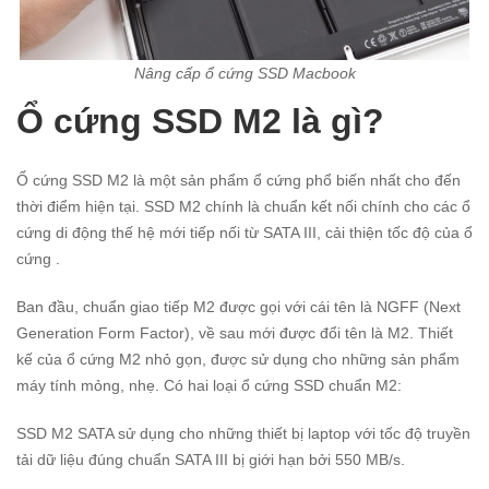
Nâng cấp ổ cứng SSD Macbook
Ổ cứng SSD M2 là gì?
Ổ cứng SSD M2 là một sản phẩm ổ cứng phổ biến nhất cho đến
thời điểm hiện tại. SSD M2 chính là chuẩn kết nối chính cho các ổ
cứng di động thế hệ mới tiếp nối từ SATA III, cải thiện tốc độ của ổ
cứng .
Ban đầu, chuẩn giao tiếp M2 được gọi với cái tên là NGFF (Next
Generation Form Factor), về sau mới được đổi tên là M2. Thiết
kế của ổ cứng M2 nhỏ gọn, được sử dụng cho những sản phẩm
máy tính mỏng, nhẹ. Có hai loại ổ cứng SSD chuẩn M2:
SSD M2 SATA sử dụng cho những thiết bị laptop với tốc độ truyền
tải dữ liệu đúng chuẩn SATA III bị giới hạn bởi 550 MB/s.