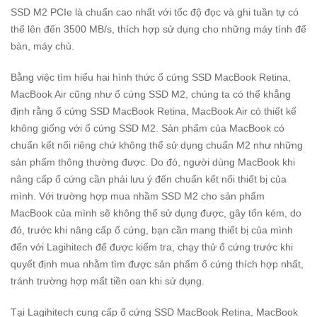
SSD M2 PCIe là chuẩn cao nhất với tốc độ đọc và ghi tuần tự có
thể lên đến 3500 MB/s, thích hợp sử dụng cho những máy tính để
bàn, máy chủ.
Bằng việc tìm hiểu hai hình thức ổ cứng SSD MacBook Retina,
MacBook Air cũng như ổ cứng SSD M2, chúng ta có thể khẳng
định rằng ổ cứng SSD MacBook Retina, MacBook Air có thiết kế
không giống với ổ cứng SSD M2. Sản phẩm của MacBook có
chuẩn kết nối riêng chứ không thể sử dụng chuẩn M2 như những
sản phẩm thông thường được. Do đó, người dùng MacBook khi
nâng cấp ổ cứng cần phải lưu ý đến chuẩn kết nối thiết bị của
mình. Với trường hợp mua nhầm SSD M2 cho sản phẩm
MacBook của mình sẽ không thể sử dụng được, gây tốn kém, do
đó, trước khi nâng cấp ổ cứng, bạn cần mang thiết bị của mình
đến với Lagihitech để được kiểm tra, chạy thử ổ cứng trước khi
quyết định mua nhằm tìm được sản phẩm ổ cứng thích hợp nhất,
tránh trường hợp mất tiền oan khi sử dụng.
Tại Lagihitech cung cấp ổ cứng SSD MacBook Retina, MacBook