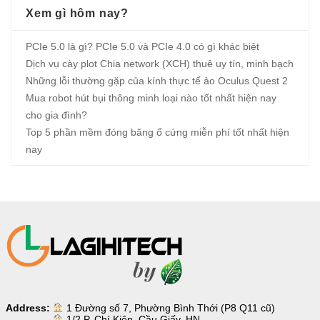
Xem gì hôm nay?
PCIe 5.0 là gì? PCIe 5.0 và PCIe 4.0 có gì khác biệt
Dịch vụ cày plot Chia network (XCH) thuê uy tín, minh bạch
Những lỗi thường gặp của kính thực tế ảo Oculus Quest 2
Mua robot hút bụi thông minh loại nào tốt nhất hiện nay
cho gia đình?
Top 5 phần mềm đóng băng ổ cứng miễn phí tốt nhất hiện
nay
Address:
1 Đường số 7, Phường Bình Thới (P8 Q11 cũ)
1/2 P. Chí Kiên, Cầu Giấy, HN