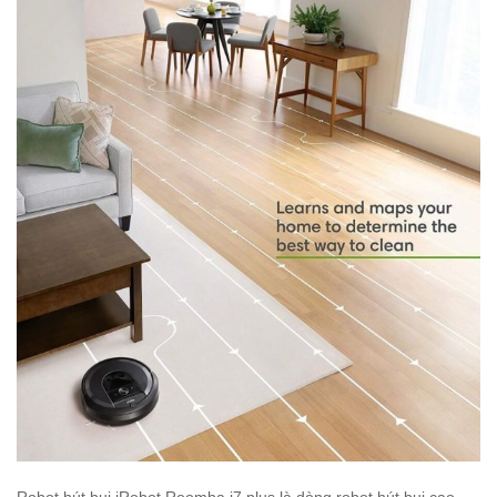
Robot hút bụi iRobot Roomba i7 plus là dòng robot hút bụi cao