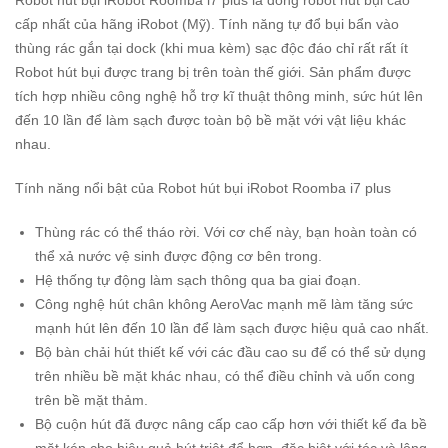
cấp nhất của hãng iRobot (Mỹ). Tính năng tự đổ bụi bẩn vào
thùng rác gắn tại dock (khi mua kèm) sạc độc đáo chỉ rất rất ít
Robot hút bụi được trang bị trên toàn thế giới. Sản phẩm được
tích hợp nhiều công nghệ hỗ trợ kĩ thuật thông minh, sức hút lên
đến 10 lần để làm sạch được toàn bộ bề mặt với vật liệu khác
nhau.
Tính năng nổi bật của Robot hút bụi iRobot Roomba i7 plus
Thùng rác có thể tháo rời. Với cơ chế này, bạn hoàn toàn có
thể xả nước vệ sinh được động cơ bên trong.
Hệ thống tự động làm sạch thông qua ba giai đoạn.
Công nghệ hút chân không AeroVac mạnh mẽ làm tăng sức
mạnh hút lên đến 10 lần để làm sạch được hiệu quả cao nhất.
Bộ bàn chải hút thiết kế với các đầu cao su để có thể sử dụng
trên nhiều bề mặt khác nhau, có thể điều chỉnh và uốn cong
trên bề mặt thảm.
Bộ cuộn hút đã được nâng cấp cao cấp hơn với thiết kế đa bề
mặt kép cho hiệu quả hút triệt để hơn, đặc biệt với tóc và lông