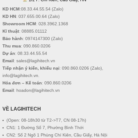
KD HCM
:
08.33.44.55.54
(Zalo)
KD HN
:
037.655.00.64
(Zalo)
Showroom HCM
:
028.3962.1368
Kĩ thuật
:
08885.01112
Bảo hành
:
0974147300
(Zalo)
Thu mua
:
090.860.0206
Dự án
:
08.33.44.55.54
Email
:
sales@lagihitech.vn
Tiếp nhận ý kiến, khiếu nại
:
090.860.0206
(Zalo),
info@lagihitech.vn
.
Hóa đơn – Kế toán
:
090.860.0206
Email
:
hoadon@lagihitech.vn
VỀ LAGIHITECH
(Open: 08-18h30 từ T2->T7, CN 08-17h)
CN1: 1 Đường Số 7, Phường Bình Thới
CN2: Số 2 Ngõ 1 Phùng Chí Kiên, Cầu Giấy, Hà Nội