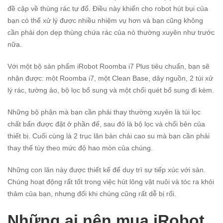
đề cập về thùng rác tự đổ. Điều này khiến cho robot hút bụi của
bạn có thể xử lý được nhiều nhiệm vụ hơn và bạn cũng không
cần phải dọn dẹp thùng chứa rác của nó thường xuyên như trước
nữa.
Với một bộ sản phẩm iRobot Roomba i7 Plus tiêu chuẩn, bạn sẽ
nhận được: một Roomba i7, một Clean Base, dây nguồn, 2 túi xử
lý rác, tường ảo, bộ lọc bổ sung và một chổi quét bổ sung đi kèm.
Những bộ phận mà bạn cần phải thay thường xuyên là túi lọc
chất bẩn được đặt ở phần đế, sau đó là bộ lọc và chổi bên của
thiết bị. Cuối cùng là 2 trục lăn bàn chải cao su mà bạn cần phải
thay thế tùy theo mức độ hao mòn của chúng.
Những con lăn này được thiết kế để duy trì sự tiếp xúc với sàn.
Chúng hoạt động rất tốt trong việc hút lông vật nuôi và tóc ra khỏi
thảm của bạn, nhưng đối khi chúng cũng rất dễ bị rối.
Những ai nên mua iRobot