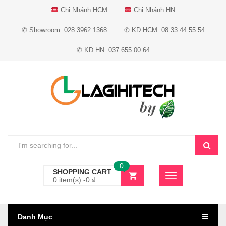
Chi Nhánh HCM
Chi Nhánh HN
✆ Showroom: 028.3962.1368
✆ KD HCM: 08.33.44.55.54
✆ KD HN: 037.655.00.64
0
SHOPPING CART
0 item(s) -
0
₫
Danh Mục