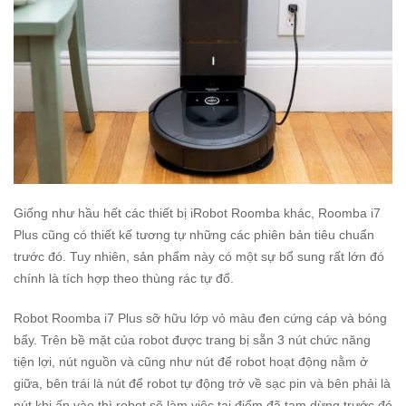
Giống như hầu hết các thiết bị iRobot Roomba khác, Roomba i7
Plus cũng có thiết kế tương tự những các phiên bản tiêu chuẩn
trước đó. Tuy nhiên, sản phẩm này có một sự bổ sung rất lớn đó
chính là tích hợp theo thùng rác tự đổ.
Robot Roomba i7 Plus sỡ hữu lớp vỏ màu đen cứng cáp và bóng
bẩy. Trên bề mặt của robot được trang bị sẵn 3 nút chức năng
tiện lợi, nút nguồn và cũng như nút để robot hoạt động nằm ở
giữa, bên trái là nút để robot tự động trở về sạc pin và bên phải là
nút khi ấn vào thì robot sẽ làm việc tại điểm đã tạm dừng trước đó