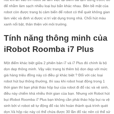
để nhằm làm sạch nhiều loại bụi bẩn khác nhau. Bên bề mặt của
robot còn được trang bị cảm biến để robot có thể quét không gian
làm việc và định vị được vị trí vật dụng trong nhà. Chổi hút màu
xanh nổi bật, thân thiện với môi trường.
Tính năng thông minh của
iRobot Roomba i7 Plus
Một điểm khác biệt giữa 2 phiên bản i7 và i7 Plus đó chính là bộ
dọn dẹp thông minh. Vậy việc trang bị thêm bộ dọn dẹp với mức
giá hàng triệu đồng này có điều gì khác biệt ? Đối với các loại
robot hút bụi thông thường, thì sau khi robot hoạt động trong 1
thời gian thì bạn phải tháo hộp bụi của robot đi đổ rác và vệ sinh,
điều này chiếm khá nhiều thời gian của bạn. Nhưng với Robot hút
bụi iRobot Roomba i7 Plus bạn không cần phải tháo hộp bụi ra vệ
sinh bởi vì robot sẽ tự động đổ rác khi hoàn thành quá trình quét
dọn.Và hộp rác này có thể chứa được 30 lần đổ rác nên có thể sử