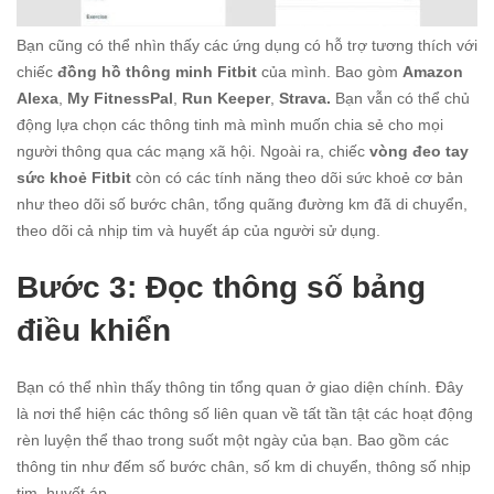
Bạn cũng có thể nhìn thấy các ứng dụng có hỗ trợ tương thích với
chiếc
đồng hồ thông minh Fitbit
của mình. Bao gòm
Amazon
Alexa
,
My FitnessPal
,
Run Keeper
,
Strava.
Bạn vẫn có thể chủ
động lựa chọn các thông tinh mà mình muốn chia sẻ cho mọi
người thông qua các mạng xã hội. Ngoài ra, chiếc
vòng đeo tay
sức khoẻ Fitbit
còn có các tính năng theo dõi sức khoẻ cơ bản
như theo dõi số bước chân, tổng quãng đường km đã di chuyển,
theo dõi cả nhịp tim và huyết áp của người sử dụng.
Bước 3: Đọc thông số bảng
điều khiển
Bạn có thể nhìn thấy thông tin tổng quan ở giao diện chính. Đây
là nơi thể hiện các thông số liên quan về tất tần tật các hoạt động
rèn luyện thể thao trong suốt một ngày của bạn. Bao gồm các
thông tin như đếm số bước chân, số km di chuyển, thông số nhịp
tim, huyết áp.