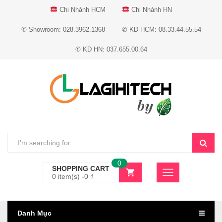
Chi Nhánh HCM
Chi Nhánh HN
✆ Showroom: 028.3962.1368
✆ KD HCM: 08.33.44.55.54
✆ KD HN: 037.655.00.64
0
SHOPPING CART
0 item(s) -
0
₫
Danh Mục