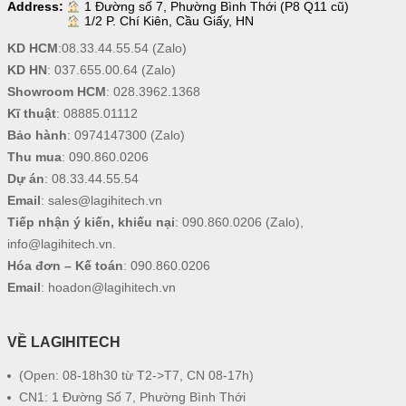
Address:
1 Đường số 7, Phường Bình Thới (P8 Q11 cũ)
1/2 P. Chí Kiên, Cầu Giấy, HN
KD HCM
:
08.33.44.55.54
(Zalo)
KD HN
:
037.655.00.64
(Zalo)
Showroom HCM
:
028.3962.1368
Kĩ thuật
:
08885.01112
Bảo hành
:
0974147300
(Zalo)
Thu mua
:
090.860.0206
Dự án
:
08.33.44.55.54
Email
:
sales@lagihitech.vn
Tiếp nhận ý kiến, khiếu nại
:
090.860.0206
(Zalo),
info@lagihitech.vn
.
Hóa đơn – Kế toán
:
090.860.0206
Email
:
hoadon@lagihitech.vn
VỀ LAGIHITECH
(Open: 08-18h30 từ T2->T7, CN 08-17h)
CN1: 1 Đường Số 7, Phường Bình Thới