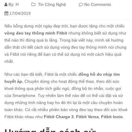
By:
H
Tin Công Nghệ
No Comments
17/04/2019
Nếu bỗng dưng một ngày đẹp trời, bạn được tặng cho một chiếc
vòng đeo tay thông minh Fitbit
nhưng không biết sử dụng như
thế nào thì đừng quá lo lắng. Trong bài viết này, mình sẽ hướng
dẫn thật chi tiết cách sử dụng vòng đeo tay thông minh nói chung
và Fitbit nói riêng để bạn có thể sử dụng nó một cách hiệu quả
nhất.
Như các bạn đã biết, Fitbit là một chiếc
đồng hồ đo nhịp tim
huyết áp.
Chuyên dùng cho hoạt động thể thao, theo dõi sức
khoẻ thông qua phân tích giấc ngủ, đồng bộ tin nhắn, cuộc gọi
của Smartphone. Tuy nhiên làm thế nào để có thể cài đặt và sử
dụng những tính năng hay ho đó thì lại là một câu chuyện hoàn
toàn khác. Có rất nhiều phiên bản vòng đeo tay theo dõi sức khoẻ
Fitbit khác nhau như
Fitbit Charge 3
,
Fitbit Versa
,
Fitbit Ionic
.