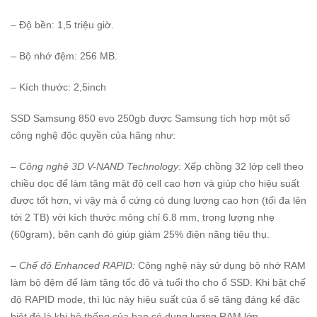
– Độ bền: 1,5 triệu giờ.
– Bộ nhớ đệm: 256 MB.
– Kích thước: 2,5inch
SSD Samsung 850 evo 250gb được Samsung tích hợp một số
công nghệ độc quyền của hãng như:
– Công nghệ 3D V-NAND Technology
: Xếp chồng 32 lớp cell theo
chiều dọc để làm tăng mật độ cell cao hơn và giúp cho hiệu suất
được tốt hơn, vì vậy mà ổ cứng có dung lượng cao hơn (tối đa lên
tới 2 TB) với kích thước mỏng chỉ 6.8 mm, trọng lượng nhẹ
(60gram), bên cạnh đó giúp giảm 25% điện năng tiêu thụ.
– Chế độ Enhanced RAPID:
Công nghệ này sử dụng bộ nhớ RAM
làm bộ đệm để làm tăng tốc độ và tuổi thọ cho ổ SSD. Khi bật chế
độ RAPID mode, thì lúc này hiệu suất của ổ sẽ tăng đáng kể đặc
biệt đó là khi hệ thống của bạn có dung lượng RAM lớn.