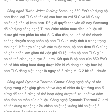
– Công nghệ Turbo Write: Ổ cứng
Samsung 850 EVO sử dụng bộ
nhớ flash loại TLC có tốc độ cao hơn so với SLC và MLC tuy
nhiên độ bền lại kém hơn. Để giải quyết cho vấn đề này Samsung
đã sử dụng công nghệ Turbo Write nhằm mục đích: dữ liệu sẽ
được ghi trên phần bộ nhớ SLC đầu tiên, sau đó có thể nhanh
chóng chuyển sang phần bộ nhớ TLC khi máy tính ở trong trạng
thái nghỉ. Kết hợp cùng với các thuật toán, bộ nhớ đệm SLC cũng
sẽ góp phần làm giảm tải việc ghi dữ liệu trên bộ nhớ TLC giúp
nó có thể sử dụng được lâu hơn. Kết quả là bộ nhớ của 850 EVO
sẽ có khả năng hoạt động được bền bỉ và đáng tin cậy hơn bộ
nhớ TLC riêng biệt, hoặc là ngay cả ổ cứng MLC 2 bit tiêu chuẩn.
– Công nghê Dynamic Thermal Guard
: Công nghệ này có tác
dụng trong việc giúp giám sát và duy trì nhiệt độ lý tưởng cho ổ
cứng để cho ổ cứng có thể hoạt động được tối ưu nhất và đảm
bảo tính an toàn của dữ liệu. Công nghệ Dynamic Thermal Guard
có tác dụng tự động điều chỉnh nhiệt độ xuống khi nhiệt độ ổ
cứng tăng lên trên mức cho phép.