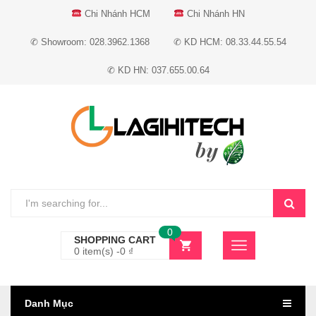
Chi Nhánh HCM
Chi Nhánh HN
✆ Showroom: 028.3962.1368
✆ KD HCM: 08.33.44.55.54
✆ KD HN: 037.655.00.64
0
SHOPPING CART
0 item(s) -
0
₫
Danh Mục