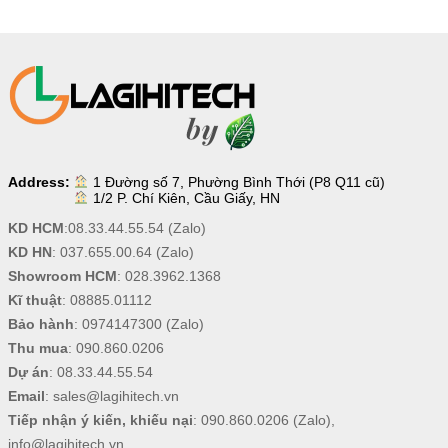
Address:
1 Đường số 7, Phường Bình Thới (P8 Q11 cũ)
1/2 P. Chí Kiên, Cầu Giấy, HN
KD HCM
:
08.33.44.55.54
(Zalo)
KD HN
:
037.655.00.64
(Zalo)
Showroom HCM
:
028.3962.1368
Kĩ thuật
:
08885.01112
Bảo hành
:
0974147300
(Zalo)
Thu mua
:
090.860.0206
Dự án
:
08.33.44.55.54
Email
:
sales@lagihitech.vn
Tiếp nhận ý kiến, khiếu nại
:
090.860.0206
(Zalo),
info@lagihitech.vn
.