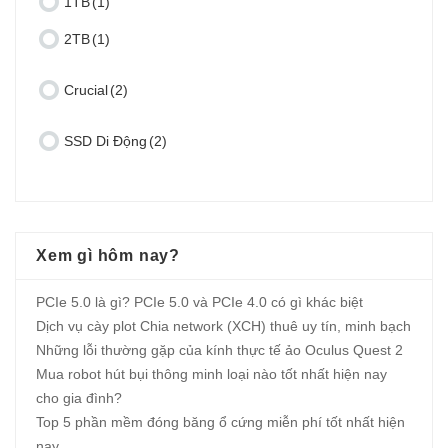
1TB
(1)
2TB
(1)
Crucial
(2)
SSD Di Động
(2)
Xem gì hôm nay?
PCIe 5.0 là gì? PCIe 5.0 và PCIe 4.0 có gì khác biệt
Dịch vụ cày plot Chia network (XCH) thuê uy tín, minh bạch
Những lỗi thường gặp của kính thực tế ảo Oculus Quest 2
Mua robot hút bụi thông minh loại nào tốt nhất hiện nay
cho gia đình?
Top 5 phần mềm đóng băng ổ cứng miễn phí tốt nhất hiện
nay