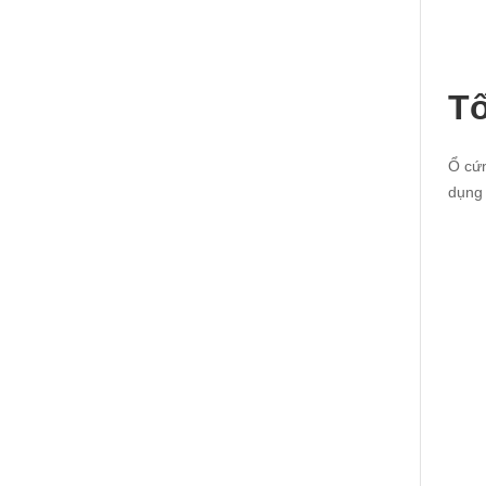
Tố
Ổ cứn
dụng 