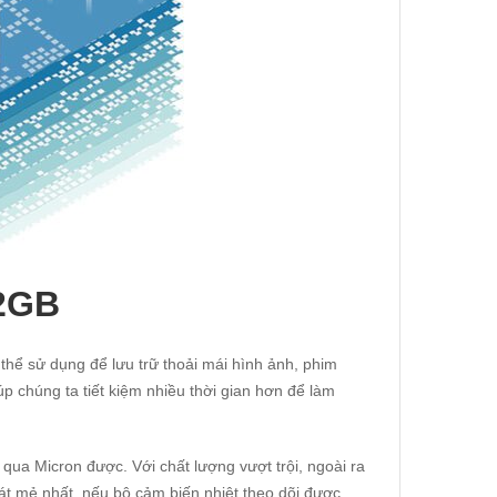
12GB
hể sử dụng để lưu trữ thoải mái hình ảnh, phim
úp chúng ta tiết kiệm nhiều thời gian hơn để làm
qua Micron được. Với chất lượng vượt trội, ngoài ra
mát mẻ nhất, nếu bộ cảm biến nhiệt theo dõi được