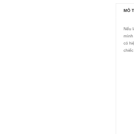
MÔ 
Nếu l
mình 
có hi
chiếc