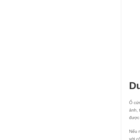
Du
Ổ cứn
ảnh, 
được 
Nếu n
với c