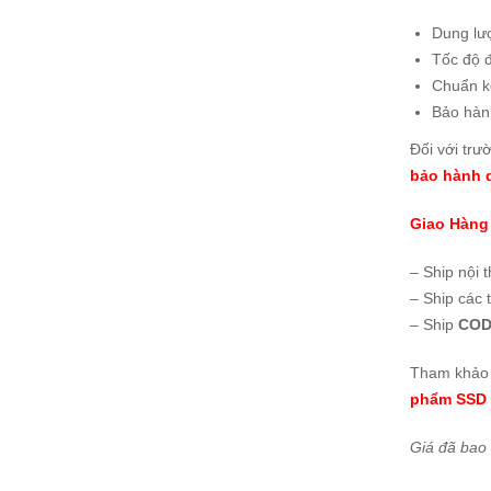
Dung lư
Tốc độ 
Chuẩn k
Bảo hà
Đối với trư
bảo hành d
Giao Hàng
– Ship nội 
– Ship các 
– Ship
COD
Tham khảo 
phẩm SSD 
Giá đã bao