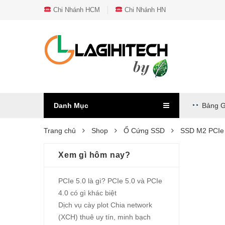
Chi Nhánh HCM
Chi Nhánh HN
Danh Mục
Bảng G
Trang chủ
Shop
Ổ Cứng SSD
SSD M2 PCI
Xem gì hôm nay?
PCIe 5.0 là gì? PCIe 5.0 và PCIe
4.0 có gì khác biệt
Dịch vụ cày plot Chia network
(XCH) thuê uy tín, minh bạch