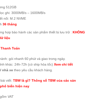
ợng 512GB
đọc ghi: 3000MB/s – 1600MB/s
ết nối: M.2 NVME
nh
36 tháng
ờng hợp bảo hành các sản phẩm thiết bị lưu trữ :
KHÔNG
ữ liệu
 Thanh Toán
thành:
gói nhanh 60 phút và giao trong ngày
.
tỉnh khác: 24h-72h (có ship hỏa tốc)
Xem chi tiết
/ nhà xe
theo yêu cầu khách hàng.
bài viết:
TBW là gì? Thông số TBW của các sản
phổ biến hiện nay
 gồm VAT