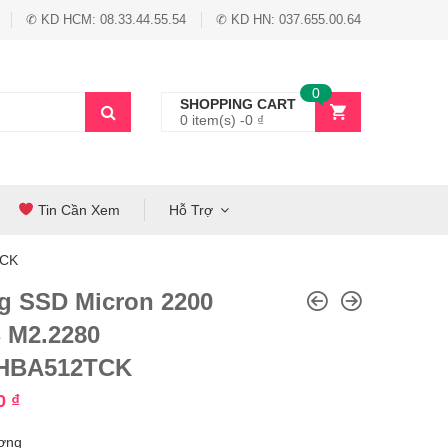
✆ KD HCM: 08.33.44.55.54
✆ KD HN: 037.655.00.64
0
SHOPPING CART
0 item(s) -
0
₫
Tin Cần Xem
Hỗ Trợ
TCK
g SSD Micron 2200
 M2.2280
HBA512TCK
00
₫
ợng