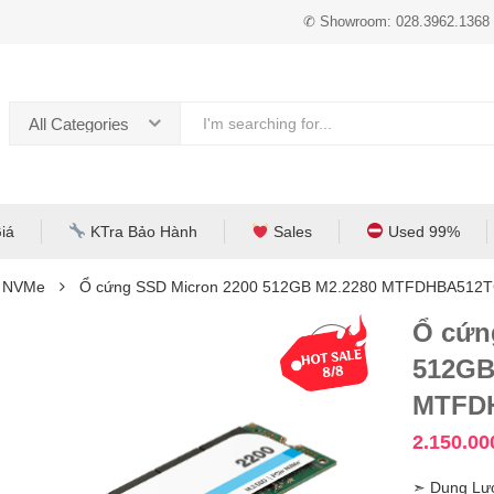
✆ Showroom: 028.3962.1368
All Categories
iá
KTra Bảo Hành
Sales
Used 99%
e NVMe
Ổ cứng SSD Micron 2200 512GB M2.2280 MTFDHBA512
Ổ cứn
512GB
MTFD
2.150.0
➣ Dung Lư