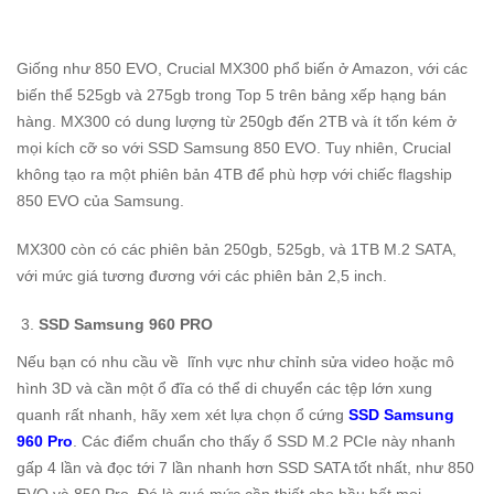
Giống như 850 EVO, Crucial MX300 phổ biến ở Amazon, với các
biến thể 525gb và 275gb trong Top 5 trên bảng xếp hạng bán
hàng. MX300 có dung lượng từ 250gb đến 2TB và ít tốn kém ở
mọi kích cỡ so với SSD Samsung 850 EVO. Tuy nhiên, Crucial
không tạo ra một phiên bản 4TB để phù hợp với chiếc flagship
850 EVO của Samsung.
MX300 còn có các phiên bản 250gb, 525gb, và 1TB M.2 SATA,
với mức giá tương đương với các phiên bản 2,5 inch.
SSD Samsung 960 PRO
Nếu bạn có nhu cầu về lĩnh vực như chỉnh sửa video hoặc mô
hình 3D và cần một ổ đĩa có thể di chuyển các tệp lớn xung
quanh rất nhanh, hãy xem xét lựa chọn ổ cứng
SSD Samsung
960 Pro
. Các điểm chuẩn cho thấy ổ SSD M.2 PCIe này nhanh
gấp 4 lần và đọc tới 7 lần nhanh hơn SSD SATA tốt nhất, như 850
EVO và 850 Pro. Đó là quá mức cần thiết cho hầu hết mọi