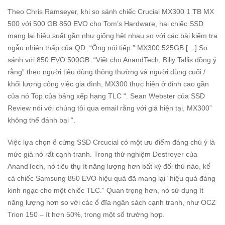
Theo Chris Ramseyer, khi so sánh chiếc Crucial MX300 1 TB MX
500 với 500 GB 850 EVO cho Tom’s Hardware, hai chiếc SSD
mang lại hiệu suất gần như giống hệt nhau so với các bài kiểm tra
ngẫu nhiên thấp của QD. “Ông nói tiếp:” MX300 525GB […] So
sánh với 850 EVO 500GB. “Viết cho AnandTech, Billy Tallis đồng ý
rằng” theo người tiêu dùng thông thường và người dùng cuối /
khối lượng công việc gia đình, MX300 thực hiện ở đỉnh cao gần
của nó Top của bảng xếp hạng TLC “. Sean Webster của SSD
Review nói với chúng tôi qua email rằng với giá hiện tại, MX300”
không thể đánh bại “.
Việc lựa chọn ổ cứng SSD Crcucial có một ưu điểm đáng chú ý là
mức giá nó rất cạnh tranh. Trong thử nghiệm Destroyer của
AnandTech, nó tiêu thụ ít năng lượng hơn bất kỳ đối thủ nào, kể
cả chiếc Samsung 850 EVO hiệu quả đã mang lại “hiệu quả đáng
kinh ngạc cho một chiếc TLC.” Quan trọng hơn, nó sử dụng ít
năng lượng hơn so với các ổ đĩa ngân sách cạnh tranh, như OCZ
Trion 150 – ít hơn 50%, trong một số trường hợp.