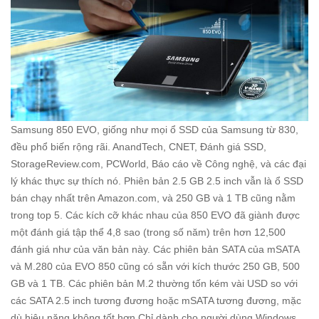
Samsung 850 EVO, giống như mọi ổ SSD của Samsung từ 830,
đều phổ biến rộng rãi. AnandTech, CNET, Đánh giá SSD,
StorageReview.com, PCWorld, Báo cáo về Công nghệ, và các đại
lý khác thực sự thích nó. Phiên bản 2.5 GB 2.5 inch vẫn là ổ SSD
bán chạy nhất trên Amazon.com, và 250 GB và 1 TB cũng nằm
trong top 5. Các kích cỡ khác nhau của 850 EVO đã giành được
một đánh giá tập thể 4,8 sao (trong số năm) trên hơn 12,500
đánh giá như của văn bản này. Các phiên bản SATA của mSATA
và M.280 của EVO 850 cũng có sẵn với kích thước 250 GB, 500
GB và 1 TB. Các phiên bản M.2 thường tốn kém vài USD so với
các SATA 2.5 inch tương đương hoặc mSATA tương đương, mặc
dù hiệu năng không tốt hơn.Chỉ dành cho người dùng Windows,