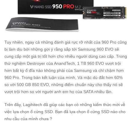
Tuy nhiên, ngay cả những đánh giá rực rỡ nhất của 960 Pro cũng
bị làm dịu bởi những gợi ý rằng sắp tới Samsung 960 EVO sẽ
cung cấp một giá trị tốt hơn cho nhiều người dùng cao cấp. Trong
thử nghiệm Destroyer của AnandTech, 1 TB 960 EVO vượt trội
hơn bất kỳ ổ đĩa nào không phải của Samsung và chỉ chậm hơn
960 Pro. Trong bản kết luận của mình, Và mặc dù đắt hơn 60%
so với 500 GB 850 EVO, những điểm chuẩn này cho thấy nó sẽ
vượt trội hơn so với người anh em họ của SATA nhiều lần.
Trên đây, Lagihitech đã giúp các bạn có những kiếm thức mới về
việc lựa chọn ổ cứng SSD. Bạn đã lựa chọn ổ cứng SSD nào cho
nhu cầu của mình chưa ?