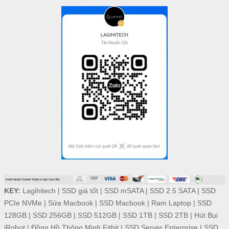
KEY:
Lagihitech
|
SSD giá tốt
|
SSD mSATA
|
SSD 2.5 SATA
|
SSD
PCIe NVMe
|
Sửa Macbook
|
SSD Macbook
|
Ram Laptop
|
SSD
128GB
|
SSD 256GB
|
SSD 512GB
|
SSD 1TB
|
SSD 2TB
|
Hút Bụi
iRobot
|
Đồng Hồ Thông Minh Fitbit
|
SSD Server Enterprise
|
SSD