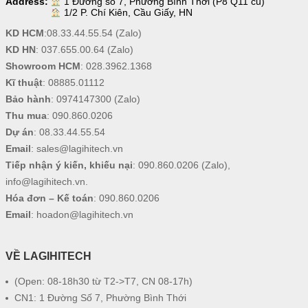
Address:
1 Đường số 7, Phường Bình Thới (P8 Q11 cũ)
1/2 P. Chí Kiên, Cầu Giấy, HN
KD HCM
:
08.33.44.55.54
(Zalo)
KD HN
:
037.655.00.64
(Zalo)
Showroom HCM
:
028.3962.1368
Kĩ thuật
:
08885.01112
Bảo hành
:
0974147300
(Zalo)
Thu mua
:
090.860.0206
Dự án
:
08.33.44.55.54
Email
:
sales@lagihitech.vn
Tiếp nhận ý kiến, khiếu nại
:
090.860.0206
(Zalo),
info@lagihitech.vn
.
Hóa đơn – Kế toán
:
090.860.0206
Email
:
hoadon@lagihitech.vn
VỀ LAGIHITECH
(Open: 08-18h30 từ T2->T7, CN 08-17h)
CN1: 1 Đường Số 7, Phường Bình Thới