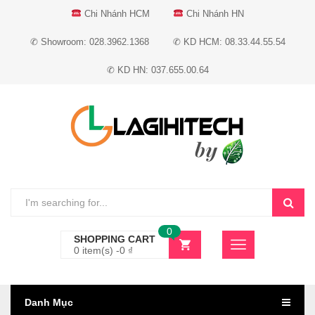
Chi Nhánh HCM
Chi Nhánh HN
✆ Showroom: 028.3962.1368
✆ KD HCM: 08.33.44.55.54
✆ KD HN: 037.655.00.64
0
SHOPPING CART
0 item(s) -
0
₫
Danh Mục