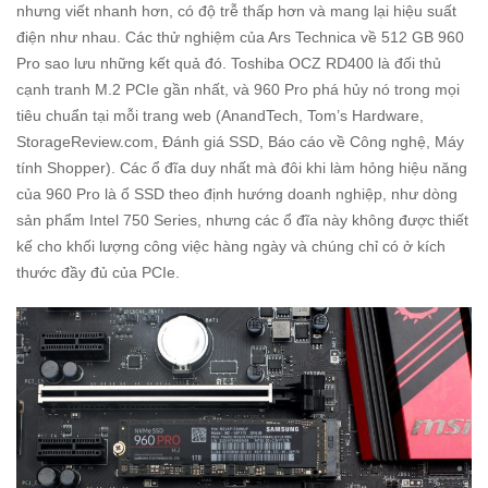
nhưng viết nhanh hơn, có độ trễ thấp hơn và mang lại hiệu suất
điện như nhau. Các thử nghiệm của Ars Technica về 512 GB 960
Pro sao lưu những kết quả đó. Toshiba OCZ RD400 là đối thủ
cạnh tranh M.2 PCIe gần nhất, và 960 Pro phá hủy nó trong mọi
tiêu chuẩn tại mỗi trang web (AnandTech, Tom’s Hardware,
StorageReview.com, Đánh giá SSD, Báo cáo về Công nghệ, Máy
tính Shopper). Các ổ đĩa duy nhất mà đôi khi làm hỏng hiệu năng
của 960 Pro là ổ SSD theo định hướng doanh nghiệp, như dòng
sản phẩm Intel 750 Series, nhưng các ổ đĩa này không được thiết
kế cho khối lượng công việc hàng ngày và chúng chỉ có ở kích
thước đầy đủ của PCIe.