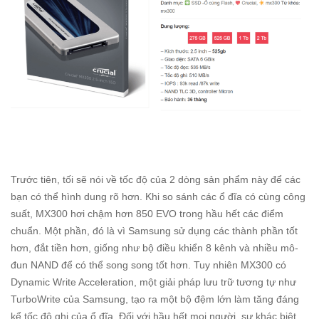
Trước tiên, tối sẽ nói về tốc độ của 2 dòng sản phẩm này để các
bạn có thể hình dung rõ hơn. Khi so sánh các ổ đĩa có cùng công
suất, MX300 hơi chậm hơn 850 EVO trong hầu hết các điểm
chuẩn. Một phần, đó là vì Samsung sử dụng các thành phần tốt
hơn, đắt tiền hơn, giống như bộ điều khiển 8 kênh và nhiều mô-
đun NAND để có thể song song tốt hơn. Tuy nhiên MX300 có
Dynamic Write Acceleration, một giải pháp lưu trữ tương tự như
TurboWrite của Samsung, tạo ra một bộ đệm lớn làm tăng đáng
kể tốc độ ghi của ổ đĩa. Đối với hầu hết mọi người, sự khác biệt