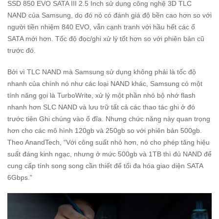
SSD 850 EVO SATA III 2.5 Inch sử dụng công nghệ 3D TLC
NAND của Samsung, do đó nó có đánh giá độ bền cao hơn so với
người tiền nhiệm 840 EVO, vẫn cạnh tranh với hầu hết các ổ
SATA mới hơn. Tốc độ đọc/ghi xử lý tốt hơn so với phiên bản cũ
trước đó.
Bởi vì TLC NAND mà Samsung sử dụng không phải là tốc độ
nhanh của chính nó như các loại NAND khác, Samsung có một
tính năng gọi là TurboWrite, xử lý một phần nhỏ bộ nhớ flash
nhanh hơn SLC NAND và lưu trữ tất cả các thao tác ghi ở đó
trước tiên Ghi chúng vào ổ đĩa. Nhưng chức năng này quan trọng
hơn cho các mô hình 120gb và 250gb so với phiên bản 500gb.
Theo AnandTech, “Với công suất nhỏ hơn, nó cho phép tăng hiệu
suất đáng kinh ngạc, nhưng ở mức 500gb và 1TB thì đủ NAND để
cung cấp tính song song cần thiết để tối đa hóa giao diện SATA
6Gbps.”