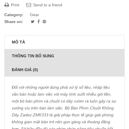
Print
Send to a friend
Category:
Gear
Share on:
MÔ TẢ
THÔNG TIN BỔ SUNG
ĐÁNH GIÁ (0)
Đối với những người dùng phải xử lý số liệu, nhập liệu
văn bản hoặc làm việc với máy tính suốt nhiều giờ liền,
một bộ bàn phím và chuột có dây rườm rà luôn gây ra sự
vướng víu trên bàn làm việc. Bộ Bàn Phím Chuột Không
Dây Zadez ZMK333 là giải pháp thực tế giúp giải phóng
không gian mặt bàn trở nên gọn gàng và thoáng đãng
hơn. Sở hữu đầy đủ các phím chức năng tiêu chuẩn kết