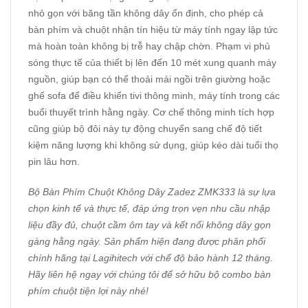
nhỏ gọn với băng tần không dây ổn định, cho phép cả
bàn phím và chuột nhận tín hiệu từ máy tính ngay lập tức
mà hoàn toàn không bị trễ hay chập chờn. Phạm vi phủ
sóng thực tế của thiết bị lên đến 10 mét xung quanh máy
nguồn, giúp bạn có thể thoải mái ngồi trên giường hoặc
ghế sofa để điều khiển tivi thông minh, máy tính trong các
buổi thuyết trình hằng ngày. Cơ chế thông minh tích hợp
cũng giúp bộ đôi này tự động chuyển sang chế độ tiết
kiệm năng lượng khi không sử dụng, giúp kéo dài tuổi thọ
pin lâu hơn.
Bộ Bàn Phím Chuột Không Dây Zadez ZMK333 là sự lựa
chọn kinh tế và thực tế, đáp ứng trọn vẹn nhu cầu nhập
liệu đầy đủ, chuột cầm ôm tay và kết nối không dây gọn
gàng hằng ngày. Sản phẩm hiện đang được phân phối
chính hãng tại
Lagihitech
với chế độ bảo hành 12 tháng.
Hãy liên hệ ngay với chúng tôi để sở hữu bộ combo bàn
phím chuột tiện lợi này nhé!