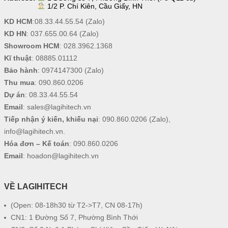
1/2 P. Chí Kiên, Cầu Giấy, HN
KD HCM
:
08.33.44.55.54
(Zalo)
KD HN
:
037.655.00.64
(Zalo)
Showroom HCM
:
028.3962.1368
Kĩ thuật
:
08885.01112
Bảo hành
:
0974147300
(Zalo)
Thu mua
:
090.860.0206
Dự án
:
08.33.44.55.54
Email
:
sales@lagihitech.vn
Tiếp nhận ý kiến, khiếu nại
:
090.860.0206
(Zalo),
info@lagihitech.vn
.
Hóa đơn – Kế toán
:
090.860.0206
Email
:
hoadon@lagihitech.vn
VỀ LAGIHITECH
(Open: 08-18h30 từ T2->T7, CN 08-17h)
CN1: 1 Đường Số 7, Phường Bình Thới