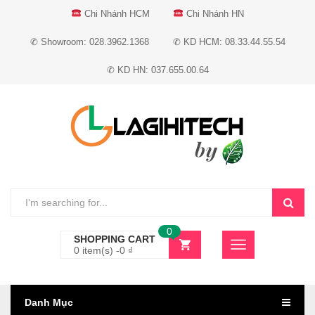
Chi Nhánh HCM
Chi Nhánh HN
✆ Showroom: 028.3962.1368
✆ KD HCM: 08.33.44.55.54
✆ KD HN: 037.655.00.64
0
SHOPPING CART
0 item(s) -
0
₫
Danh Mục