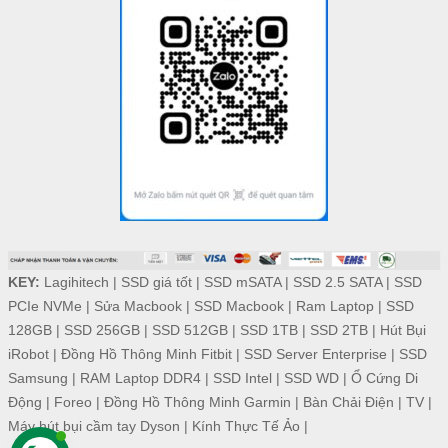
KEY:
Lagihitech
|
SSD giá tốt
|
SSD mSATA
|
SSD 2.5 SATA
|
SSD
PCIe NVMe
|
Sửa Macbook
|
SSD Macbook
|
Ram Laptop
|
SSD
128GB
|
SSD 256GB
|
SSD 512GB
|
SSD 1TB
|
SSD 2TB
|
Hút Bụi
iRobot
|
Đồng Hồ Thông Minh Fitbit
|
SSD Server Enterprise
|
SSD
Samsung
|
RAM Laptop DDR4
|
SSD Intel
|
SSD WD
|
Ổ Cứng Di
Động
|
Foreo
|
Đồng Hồ Thông Minh Garmin
|
Bàn Chải Điện
|
TV
|
Máy hút bụi cầm tay Dyson
|
Kính Thực Tế Ảo
|