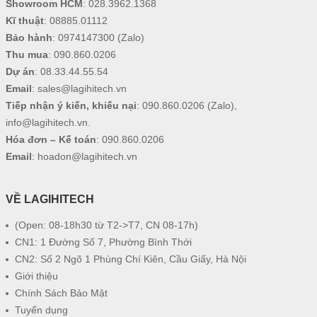
Showroom HCM
:
028.3962.1368
Kĩ thuật
:
08885.01112
Bảo hành
:
0974147300
(Zalo)
Thu mua
:
090.860.0206
Dự án
:
08.33.44.55.54
Email
:
sales@lagihitech.vn
Tiếp nhận ý kiến, khiếu nại
:
090.860.0206
(Zalo),
info@lagihitech.vn
.
Hóa đơn – Kế toán
:
090.860.0206
Email
:
hoadon@lagihitech.vn
VỀ LAGIHITECH
(Open: 08-18h30 từ T2->T7, CN 08-17h)
CN1: 1 Đường Số 7, Phường Bình Thới
CN2: Số 2 Ngõ 1 Phùng Chí Kiên, Cầu Giấy, Hà Nội
Giới thiệu
Chính Sách Bảo Mật
Tuyển dụng