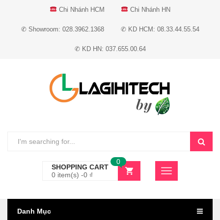
Chi Nhánh HCM
Chi Nhánh HN
✆ Showroom: 028.3962.1368
✆ KD HCM: 08.33.44.55.54
✆ KD HN: 037.655.00.64
0
SHOPPING CART
0 item(s) -
0
₫
Danh Mục