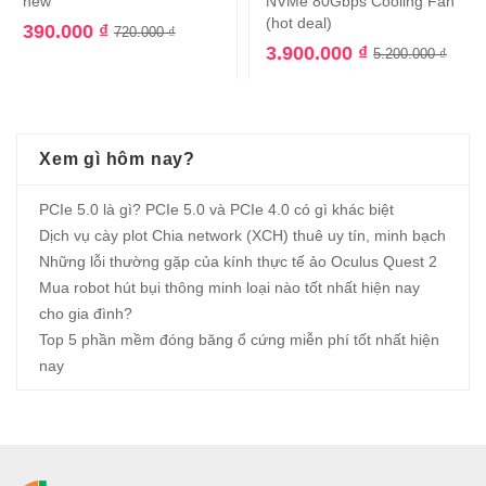
new
NVMe 80Gbps Cooling Fan
(hot deal)
390.000
₫
720.000
₫
3.900.000
₫
5.200.000
₫
Xem gì hôm nay?
PCIe 5.0 là gì? PCIe 5.0 và PCIe 4.0 có gì khác biệt
Dịch vụ cày plot Chia network (XCH) thuê uy tín, minh bạch
Những lỗi thường gặp của kính thực tế ảo Oculus Quest 2
Mua robot hút bụi thông minh loại nào tốt nhất hiện nay
cho gia đình?
Top 5 phần mềm đóng băng ổ cứng miễn phí tốt nhất hiện
nay