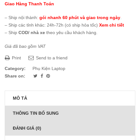
Giao Hàng Thanh Toán
– Ship nội thành:
gói nhanh 60 phút và giao trong ngày
.
– Ship các tỉnh khác: 24h-72h (có ship hỏa tốc)
Xem chi tiết
– Ship
COD/ nhà xe
theo yêu cầu khách hàng.
Giá đã bao gồm VAT
Print
Send to a friend
Category:
Phụ Kiện Laptop
Share on:
MÔ TẢ
THÔNG TIN BỔ SUNG
ĐÁNH GIÁ (0)