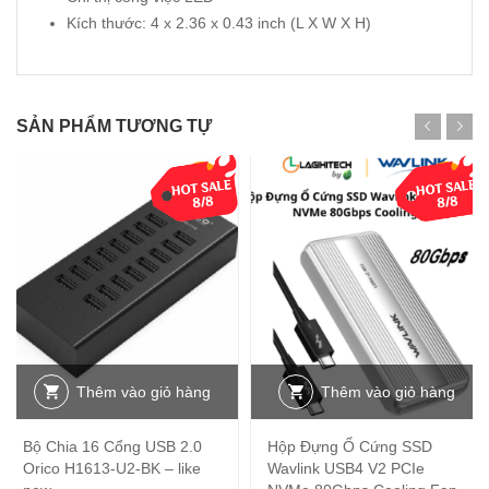
Kích thước: 4 x 2.36 x 0.43 inch (L X W X H)
SẢN PHẨM TƯƠNG TỰ
-46%
-25%
Thêm vào giỏ hàng
Thêm vào giỏ hàng
Bộ Chia 16 Cổng USB 2.0
Hộp Đựng Ổ Cứng SSD
Orico H1613-U2-BK – like
Wavlink USB4 V2 PCIe