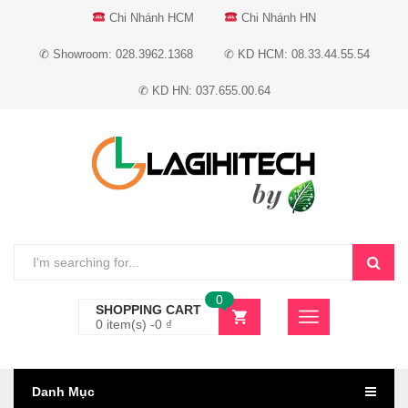
Chi Nhánh HCM
Chi Nhánh HN
✆ Showroom: 028.3962.1368
✆ KD HCM: 08.33.44.55.54
✆ KD HN: 037.655.00.64
0
SHOPPING CART
0 item(s) -
0
₫
Danh Mục