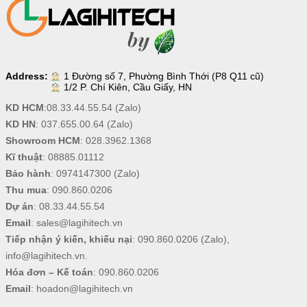
Address:
1 Đường số 7, Phường Bình Thới (P8 Q11 cũ)
1/2 P. Chí Kiên, Cầu Giấy, HN
KD HCM
:
08.33.44.55.54
(Zalo)
KD HN
:
037.655.00.64
(Zalo)
Showroom HCM
:
028.3962.1368
Kĩ thuật
:
08885.01112
Bảo hành
:
0974147300
(Zalo)
Thu mua
:
090.860.0206
Dự án
:
08.33.44.55.54
Email
:
sales@lagihitech.vn
Tiếp nhận ý kiến, khiếu nại
:
090.860.0206
(Zalo),
info@lagihitech.vn
.
Hóa đơn – Kế toán
:
090.860.0206
Email
:
hoadon@lagihitech.vn