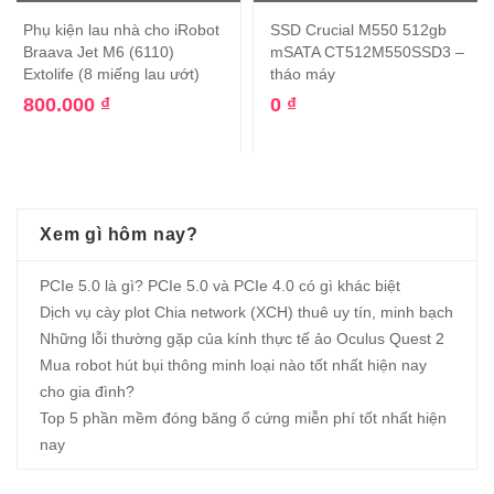
Phụ kiện lau nhà cho iRobot
SSD Crucial M550 512gb
Braava Jet M6 (6110)
mSATA CT512M550SSD3 –
Extolife (8 miếng lau ướt)
tháo máy
800.000
₫
0
₫
Xem gì hôm nay?
PCIe 5.0 là gì? PCIe 5.0 và PCIe 4.0 có gì khác biệt
Dịch vụ cày plot Chia network (XCH) thuê uy tín, minh bạch
Những lỗi thường gặp của kính thực tế ảo Oculus Quest 2
Mua robot hút bụi thông minh loại nào tốt nhất hiện nay
cho gia đình?
Top 5 phần mềm đóng băng ổ cứng miễn phí tốt nhất hiện
nay