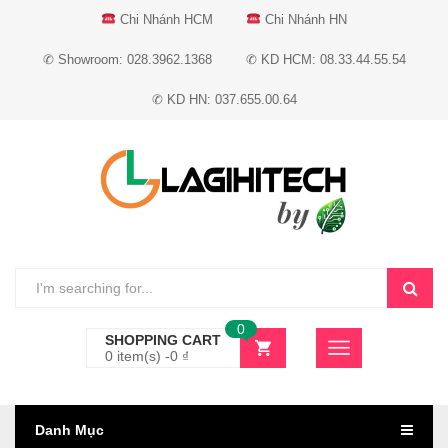
Chi Nhánh HCM
Chi Nhánh HN
✆ Showroom: 028.3962.1368
✆ KD HCM: 08.33.44.55.54
✆ KD HN: 037.655.00.64
0
SHOPPING CART
0 item(s) -
0
₫
Danh Mục