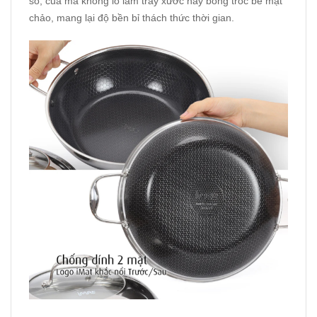
sò, cua mà không lo làm trầy xước hay bong tróc bề mặt
chảo, mang lại độ bền bỉ thách thức thời gian.