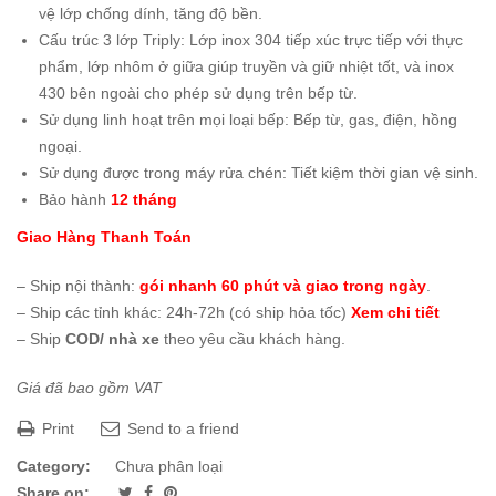
vệ lớp chống dính, tăng độ bền.
Cấu trúc 3 lớp Triply: Lớp inox 304 tiếp xúc trực tiếp với thực
phẩm, lớp nhôm ở giữa giúp truyền và giữ nhiệt tốt, và inox
430 bên ngoài cho phép sử dụng trên bếp từ.
Sử dụng linh hoạt trên mọi loại bếp: Bếp từ, gas, điện, hồng
ngoại.
Sử dụng được trong máy rửa chén: Tiết kiệm thời gian vệ sinh.
Bảo hành
12 tháng
Giao Hàng Thanh Toán
– Ship nội thành:
gói nhanh 60 phút và giao trong ngày
.
– Ship các tỉnh khác: 24h-72h (có ship hỏa tốc)
Xem chi tiết
– Ship
COD/ nhà xe
theo yêu cầu khách hàng.
Giá đã bao gồm VAT
Print
Send to a friend
Category:
Chưa phân loại
Share on: