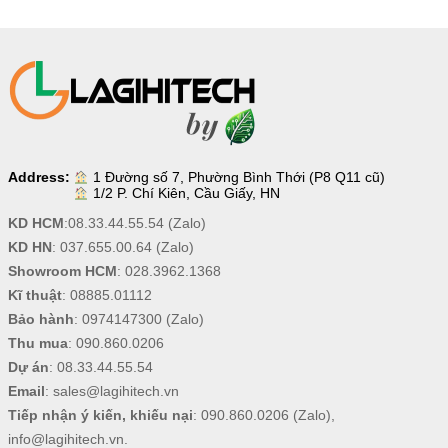
Address:
1 Đường số 7, Phường Bình Thới (P8 Q11 cũ)
1/2 P. Chí Kiên, Cầu Giấy, HN
KD HCM
:
08.33.44.55.54
(Zalo)
KD HN
:
037.655.00.64
(Zalo)
Showroom HCM
:
028.3962.1368
Kĩ thuật
:
08885.01112
Bảo hành
:
0974147300
(Zalo)
Thu mua
:
090.860.0206
Dự án
:
08.33.44.55.54
Email
:
sales@lagihitech.vn
Tiếp nhận ý kiến, khiếu nại
:
090.860.0206
(Zalo),
info@lagihitech.vn
.