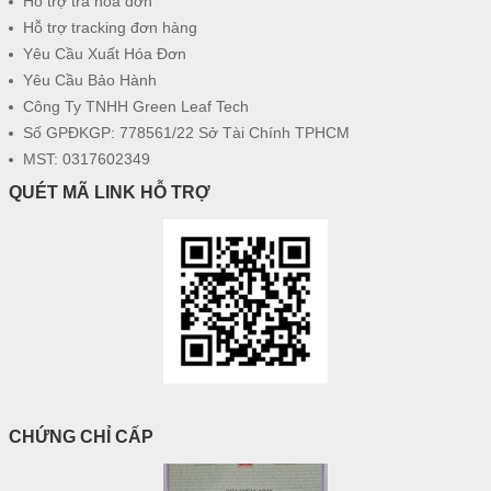
Hỗ trợ tra hóa đơn
Hỗ trợ tracking đơn hàng
Yêu Cầu Xuất Hóa Đơn
Yêu Cầu Bảo Hành
Công Ty TNHH Green Leaf Tech
Số GPĐKGP: 778561/22 Sở Tài Chính TPHCM
MST: 0317602349
QUÉT MÃ LINK HỖ TRỢ
CHỨNG CHỈ CẤP